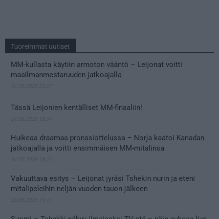
Tuoreimmat uutiset
MM-kullasta käytiin armoton vääntö – Leijonat voitti
maailmanmestaruuden jatkoajalla
31.05.2026 23:27
Tässä Leijonien kentälliset MM-finaaliin!
31.05.2026 18:37
Huikeaa draamaa pronssiottelussa – Norja kaatoi Kanadan
jatkoajalla ja voitti ensimmäisen MM-mitalinsa
31.05.2026 18:25
Vakuuttava esitys – Leijonat jyräsi Tshekin nurin ja eteni
mitalipeleihin neljän vuoden tauon jälkeen
28.05.2026 19:11