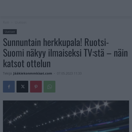
Koti
Uutiset
Uutiset
Sunnuntain herkkupala! Ruotsi-
Suomi näkyy ilmaiseksi TV:stä – näin
katsot ottelun
Tekijä
Jääkiekonmmkisat.com
-
07.05.2023 11:33