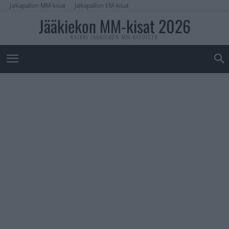
Jalkapallon MM-kisat
Jalkapallon EM-kisat
Jääkiekon MM-kisat 2026
KAIKKI JÄÄKIEKON MM-KISOISTA