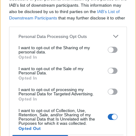
IAB’s list of downstream participants. This information may
also be disclosed by us to third parties on the
IAB’s List of
Downstream Participants
that may further disclose it to other
Edellinen artikkeli
Seuraava artikkeli
third parties.
Suomi kohtaa Ruotsin
Harvinaista herkkua! Kaksi
Personal Data Processing Opt Outs
sunnuntaina – näillä
NHL-ottelua ilmaiseksi tänä
kentällisillä
iltana
I want to opt-out of the Sharing of my
kenraaliharjoitukseen ennen
personal data.
Opted In
MM-kisoja
I want to opt-out of the Sale of my
Personal Data.
Opted In
LIITTYVÄT ARTIKKELIT
LISÄÄ TEKIJÄLTÄ
I want to opt-out of processing my
Personal Data for Targeted Advertising.
Leijonat julkisti ketjut Sveitsi-peliin –
Opted In
Aleksander Barkov tekee paluun
kaukaloon
I want to opt-out of Collection, Use,
Retention, Sale, and/or Sharing of my
Personal Data that Is Unrelated with the
Venäläisveskari sekosi Suomen 2.
Purposes for which it was collected.
Opted Out
divisioonassa – sai samasta tilanteesta