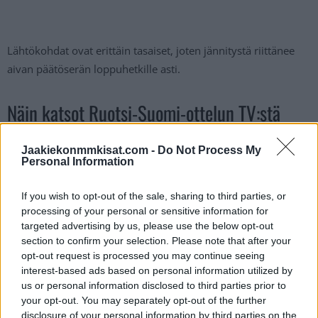
Lähtökohdat ovat erittäin tasaiset, joten jännitystä riittänee
aivan päätöserän loppuhetkille asti.
Näin katsot Ruotsi-Suomi-ottelun TV:stä
Ruotsin ja Suomen välinen ottelu tulee suorana
Jaakiekonmmkisat.com -
Do Not Process My
Personal Information
lähetyksenä
TV5-kanavan
kautta. Ottelu käynnistyy klo 13:00
ja lähetys on käynnissä heti ensimmäisistä hetkistä alkaen.
If you wish to opt-out of the sale, sharing to third parties, or
Tämän perään on tarjolla lisää kiekkoa, koska myös Tshekki-
processing of your personal or sensitive information for
Sveitsi-ottelu näytetään suorana lähetyksenä.
targeted advertising by us, please use the below opt-out
section to confirm your selection. Please note that after your
opt-out request is processed you may continue seeing
interest-based ads based on personal information utilized by
us or personal information disclosed to third parties prior to
your opt-out. You may separately opt-out of the further
disclosure of your personal information by third parties on the