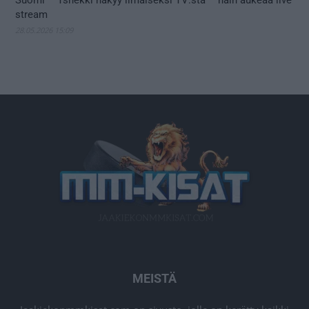
Suomi – Tshekki näkyy ilmaiseksi TV:stä – näin aukeaa live
stream
28.05.2026 15:09
MEISTÄ