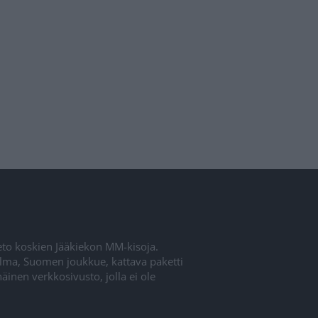
ieto koskien Jääkiekon MM-kisoja.
elma, Suomen joukkue, kattava paketti
inen verkkosivusto, jolla ei ole