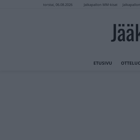
Jalkapallon MM-kisat
Jalkapallo
torstai, 06.08.2026
Jää
ETUSIVU
OTTELU