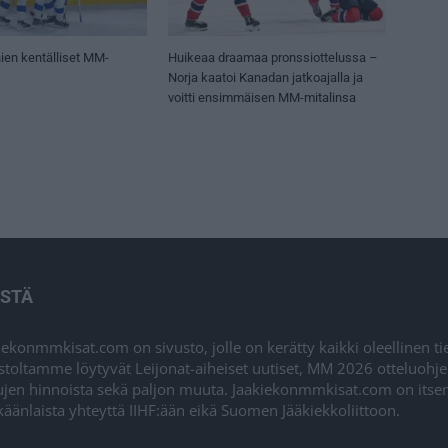
ien kentälliset MM-
Huikeaa draamaa pronssiottelussa –
Norja kaatoi Kanadan jatkoajalla ja
voitti ensimmäisen MM-mitalinsa
ISTÄ
iekonmmkisat.com on sivusto, jolle on kerätty kaikki oleellinen t
stoltamme löytyvät Leijonat-aiheiset uutiset, MM 2026 otteluohj
ujen hinnoista sekä paljon muuta. Jaakiekonmmkisat.com on itsenä
äänlaista yhteyttä IIHF:ään eikä Suomen Jääkiekkoliittoon.