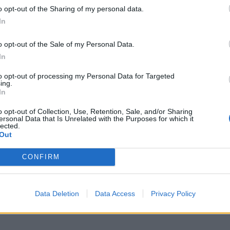
o opt-out of the Sharing of my personal data.
In
o opt-out of the Sale of my Personal Data.
In
to opt-out of processing my Personal Data for Targeted
ing.
llo 21:20 ja on nähtävissä MTV3-kanavalta sekä
In
o opt-out of Collection, Use, Retention, Sale, and/or Sharing
ersonal Data that Is Unrelated with the Purposes for which it
lected.
 21.5.:
Out
CONFIRM
Data Deletion
Data Access
Privacy Policy