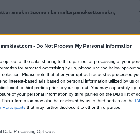
uuttui ainakin Suomen kannalta panoksettomaksi,
sojen
alkulohkovaiheen viimeisessä ottelussaan
ssä Suomen kannalta panoksettomaksi, kun Itävalta
nmmkisat.com -
Do Not Process My Personal Information
tkopaikka varmistui.
to opt-out of the sale, sharing to third parties, or processing of your per
formation for targeted advertising by us, please use the below opt-out s
okoonpanolla. Maalilla torjuntavastuun saa jälleen
r selection. Please note that after your opt-out request is processed y
ahtanut kokoonpanon ulkopuolelle. Hänen paikkansa
eing interest-based ads based on personal information utilized by us or
Konsta Helenius
.
disclosed to third parties prior to your opt-out. You may separately opt-
losure of your personal information by third parties on the IAB’s list of
. This information may also be disclosed by us to third parties on the
IA
Mainos:
Participants
that may further disclose it to other third parties.
l Data Processing Opt Outs