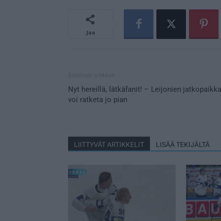
Jaa
Edellinen artikkeli
Nyt hereillä, lätkäfanit! – Leijonien jatkopaikk
voi ratketa jo pian
LIITTYVÄT ARTIKKELIT
LISÄÄ TEKIJÄLTÄ