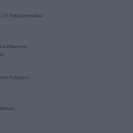
– 25 Pekka Jormakka
Iiro Pakarinen
äki
esse Puljujärvi
elenius