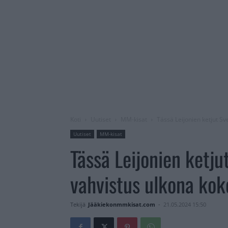
Koti
Uutiset
MM-kisat
Tässä Leijonien ketjut S
Uutiset
MM-kisat
Tässä Leijonien ketju
vahvistus ulkona ko
Tekijä
Jääkiekonmmkisat.com
-
21.05.2024 15:50