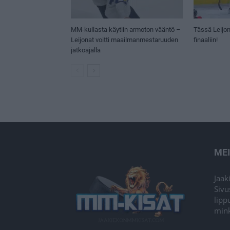
MM-kullasta käytiin armoton vääntö –
Tässä Leijon
Leijonat voitti maailmanmestaruuden
finaaliin!
jatkoajalla
ME
Jaak
Sivu
lipp
mink