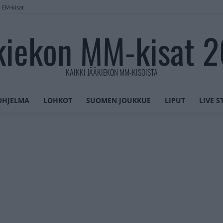
n EM-kisat
kiekon MM-kisat 
KAIKKI JÄÄKIEKON MM-KISOISTA
OHJELMA
LOHKOT
SUOMEN JOUKKUE
LIPUT
LIVE 