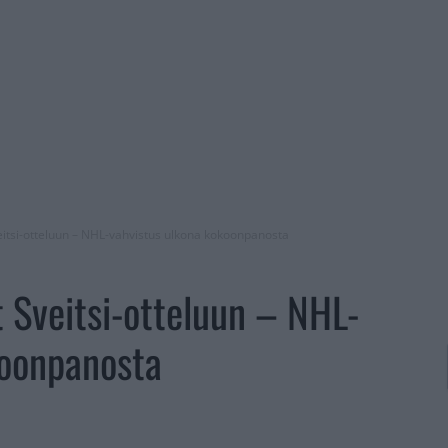
veitsi-otteluun – NHL-vahvistus ulkona kokoonpanosta
t Sveitsi-otteluun – NHL-
koonpanosta