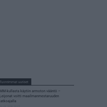
Tuoreimmat uutiset
MM-kullasta käytiin armoton vääntö –
Leijonat voitti maailmanmestaruuden
jatkoajalla
31.05.2026 23:27