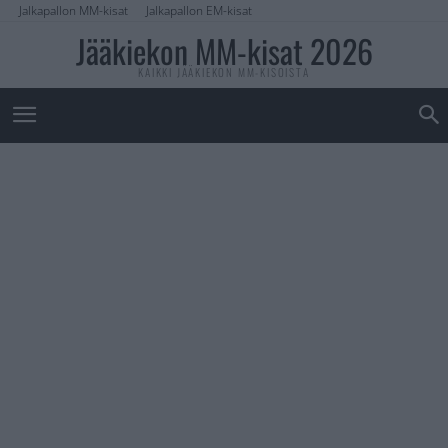
Jalkapallon MM-kisat
Jalkapallon EM-kisat
Jääkiekon MM-kisat 2026
KAIKKI JÄÄKIEKON MM-KISOISTA