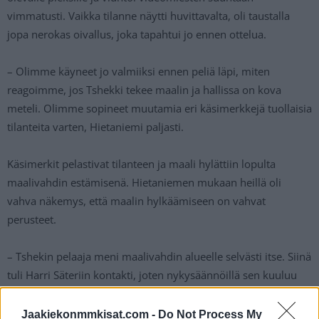
vimmatusti. Vaikka tilanne näytti huvittavalta, oli taustalla
jopa nerokas oivallus, joka tapahtui jo ennen ottelua.
– Olimme käyneet jo valmiiksi ennen peliä läpi, miten
reagoimme, jos Tshekki tekee maalin ja hallissa on kova
meteli. Olimme sopineet muutamia eri käsimerkkejä tuollaisia
tilanteita varten, Hietaniemi paljasti.
Käsimerkit pelastivat tilanteen ja maali hylättiin lopulta
maalivahdin estämisenä. Hietaniemen mukaan heillä oli
vahva näkemys, että maalin hylkäämiseen on vahvat
perusteet.
– Tshekin pelaaja meni maalivahdin alueelle selvästi itse. Siinä
tuli Harri Säteriin kontakti, joten nykysäännöillä sen kuuluu
olla häirintä. Se kontakti vaikutti niin, ettei Säteri voinut liukua
tolpalle normaalisti, Hietaniemi kertasi.
Jaakiekonmmkisat.com -
Do Not Process My