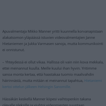
Apuvalmentaja Mikko Manner yritti kuunnella korvanapistaan
alakatsomon yläpäässä istuvien videovalmentajien Janne
Hietaniemen ja Jukka Varmasen sanoja, mutta kommunikointi
ei onnistunut.
– Yhteydessä ei ollut vikaa. Hallissa oli vain niin kova mekkala,
ettei meinannut kuulla. Meille kuului ihan hyvin. Yritimme
sanoa monta kertaa, että haastakaa tuomio maalivahdin
häirinnästä, mutta mitään ei meinannut tapahtua,
Hietaniemi
kertoi ottelun jälkeen Helsingin Sanomille.
Hässäkän keskellä Manner kiipesi vaihtopenkin takana
olevalle pleksille ja viuhtoi videomiesten suuntaan