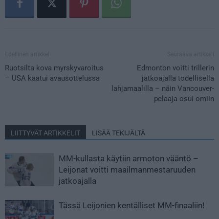
Edellinen artikkeli
Seuraava artikkeli
Ruotsilta kova myrskyvaroitus
Edmonton voitti trillerin
– USA kaatui avausottelussa
jatkoajalla todellisella
lahjamaalilla – näin Vancouver-
pelaaja osui omiin
LIITTYVÄT ARTIKKELIT
LISÄÄ TEKIJÄLTÄ
MM-kullasta käytiin armoton vääntö –
Leijonat voitti maailmanmestaruuden
jatkoajalla
Tässä Leijonien kentälliset MM-finaaliin!