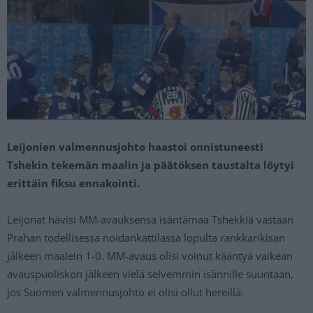
Leijonien valmennusjohto haastoi onnistuneesti
Tshekin tekemän maalin ja päätöksen taustalta löytyi
erittäin fiksu ennakointi.
Leijonat hävisi MM-avauksensa isäntämaa Tshekkiä vastaan
Prahan todellisessa noidankattilassa lopulta rankkarikisan
jälkeen maalein 1-0. MM-avaus olisi voinut kääntyä vaikean
avauspuoliskon jälkeen vielä selvemmin isännille suuntaan,
jos Suomen valmennusjohto ei olisi ollut hereillä.