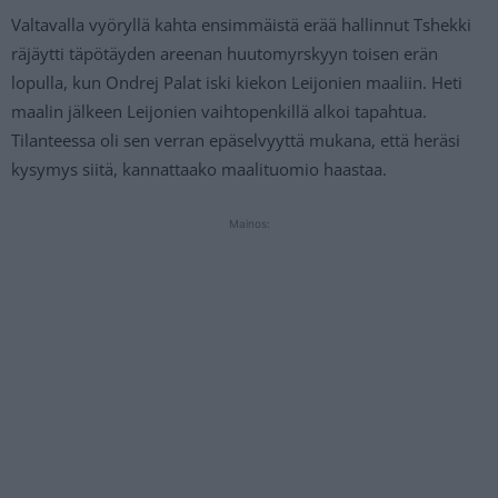
Valtavalla vyöryllä kahta ensimmäistä erää hallinnut Tshekki
räjäytti täpötäyden areenan huutomyrskyyn toisen erän
lopulla, kun Ondrej Palat iski kiekon Leijonien maaliin. Heti
maalin jälkeen Leijonien vaihtopenkillä alkoi tapahtua.
Tilanteessa oli sen verran epäselvyyttä mukana, että heräsi
kysymys siitä, kannattaako maalituomio haastaa.
Mainos: