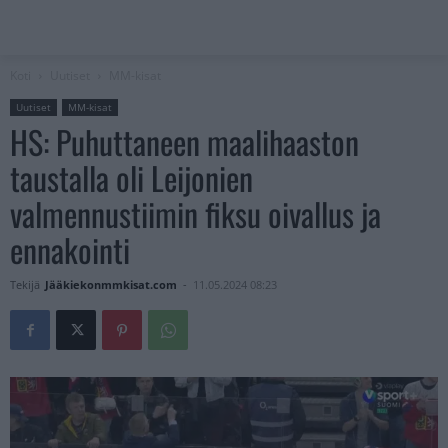
Koti
Uutiset
MM-kisat
Uutiset
MM-kisat
HS: Puhuttaneen maalihaaston
taustalla oli Leijonien
valmennustiimin fiksu oivallus ja
ennakointi
Tekijä
Jääkiekonmmkisat.com
-
11.05.2024 08:23