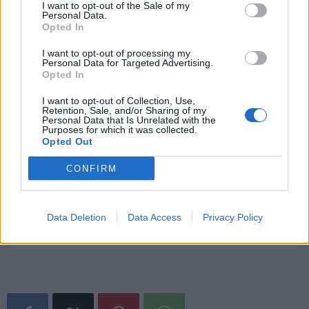
vihellyskonsertin, Manner kääntyi välittömästi kohti katsomoa
I want to opt-out of the Sale of my
Personal Data.
ja antoi aplodit videovalmentajien suuntaan. Mannerin reaktio
Opted In
oli luonnollinen, mutta tahtomattaan ja tietämättään hän teki
I want to opt-out of processing my
kollegoistaan merkittyjä miehiä. Tämän jälkeen yleisö
Personal Data for Targeted Advertising.
Opted In
nimittäin kohdisti raivoaan heihin.
I want to opt-out of Collection, Use,
Retention, Sale, and/or Sharing of my
– Sieltä tuli tshekkiläisyleisöltä vähän tavaraa niskaan. Olutta
Personal Data that Is Unrelated with the
Purposes for which it was collected.
ja jotain nestettä. Siihen päälle jotain huutelua, mutta ei
Opted Out
mitään sen vakavampaa. Onneksi huusivat tshekiksi, niin
meni huudot ohi. No, siitä tuli vähän lisää kisafiilistä,
CONFIRM
Hietaniemi heitti.
Data Deletion
Data Access
Privacy Policy
Lue myös:
Ruotsilta kova myrskyvaroitus – USA kaatui
avausottelussa