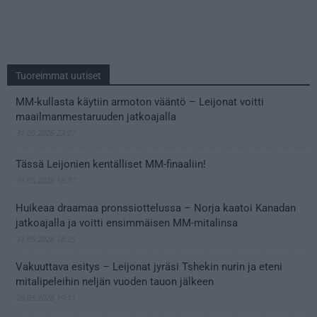
Tuoreimmat uutiset
MM-kullasta käytiin armoton vääntö – Leijonat voitti
maailmanmestaruuden jatkoajalla
31.05.2026 23:27
Tässä Leijonien kentälliset MM-finaaliin!
31.05.2026 18:37
Huikeaa draamaa pronssiottelussa – Norja kaatoi Kanadan
jatkoajalla ja voitti ensimmäisen MM-mitalinsa
31.05.2026 18:25
Vakuuttava esitys – Leijonat jyräsi Tshekin nurin ja eteni
mitalipeleihin neljän vuoden tauon jälkeen
28.05.2026 19:11