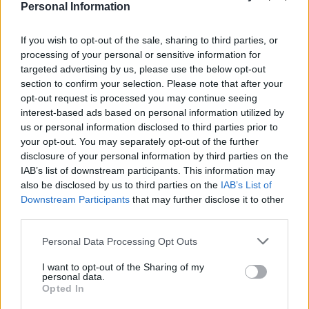
Personal Information
Maalin hylkäys herätti isoa parran pärinää. Muun muassa
If you wish to opt-out of the sale, sharing to third parties, or
kommentaattori Ville Nieminen parjasi tuomiota Viaplayn
processing of your personal or sensitive information for
studiossa. Myös se herätti ihmetystä, että Saksalta
targeted advertising by us, please use the below opt-out
hyväksyttiin alkuillan pelissä vastaava maali. Hietaniemi
section to confirm your selection. Please note that after your
opt-out request is processed you may continue seeing
kertookin HS:lle, että kyseinen tuomio painoi myös mielessä
interest-based ads based on personal information utilized by
päätöstä tehdessä, mutta eri tavalla kuin voisi luulla.
us or personal information disclosed to third parties prior to
your opt-out. You may separately opt-out of the further
– Vähän kuitenkin jännitti, koska olimme juuri spekuloineet
disclosure of your personal information by third parties on the
IAB’s list of downstream participants. This information may
ennen peliä noilla haastamisilla. Slovakia–Saksa-pelissä oli
also be disclosed by us to third parties on the
IAB’s List of
aika erikoinen tilanne. Meidän mielestämme Slovakian haasto
Downstream Participants
that may further disclose it to other
oli oikea ja Saksan yksi maali olisi pitänyt hylätä, mutta
third parties.
tuomarit hyväksyivätkin maalin. Se aiheutti vähän mietintää
Personal Data Processing Opt Outs
valmennuksessa, että mitkä ne säännöt ovat, Hietaniemi
kertoi.
I want to opt-out of the Sharing of my
personal data.
Opted In
Kun hylkytuomio tuli ja tshekkiläisyleisö aloitti viiltävän