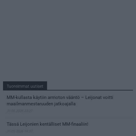
Tuoreimmat uutiset
MM-kullasta käytiin armoton vääntö – Leijonat voitti
maailmanmestaruuden jatkoajalla
31.05.2026 23:27
Tässä Leijonien kentälliset MM-finaaliin!
31.05.2026 18:37