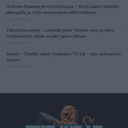
Huikeaa draamaa pronssiottelussa – Norja kaatoi Kanadan
jatkoajalla ja voitti ensimmäisen MM-mitalinsa
31.05.2026 18:25
Vakuuttava esitys – Leijonat jyräsi Tshekin nurin ja eteni
mitalipeleihin neljän vuoden tauon jälkeen
28.05.2026 19:11
Suomi – Tshekki näkyy ilmaiseksi TV:stä – näin aukeaa live
stream
28.05.2026 15:09