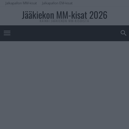
Jalkapallon MM-kisat
Jalkapallon EM-kisat
Jääkiekon MM-kisat 2026
KAIKKI JÄÄKIEKON MM-KISOISTA