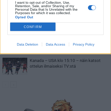
LIITTYVÄT ARTIKKELIT
LISÄÄ TEKIJÄLTÄ
I want to opt-out of Collection, Use,
Retention, Sale, and/or Sharing of my
Personal Data that Is Unrelated with the
Leijonat julkisti ketjut Sveitsi-peliin –
Purposes for which it was collected.
Opted Out
Aleksander Barkov tekee paluun
kaukaloon
CONFIRM
Venäläisveskari sekosi Suomen 2.
divisioonassa – sai samasta tilanteesta
Data Deletion
Data Access
Privacy Policy
50 jäähyminuuttia
Kanada – USA klo 15:10 – näin katsot
ottelun ilmaiseksi TV:stä