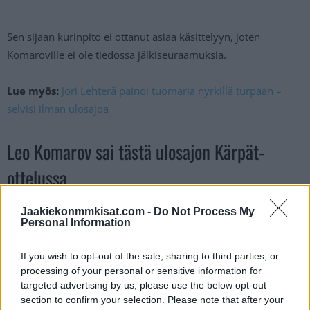
Sen sijaan kurinpito ei ottanut asiaa käsittelyyn, joten
Komaroville ei ole tiedossa jälkiseuraamuksia.
Lue myös:
Jori Lehterä painoi tuomaria nyrkillä turpaan –
selvisi ilman ulosajoa
Leo Komarov sai tästä ulosajon Kärpät-
ottelussa
Jaakiekonmmkisat.com -
Do Not Process My
Personal Information
If you wish to opt-out of the sale, sharing to third parties, or
processing of your personal or sensitive information for
targeted advertising by us, please use the below opt-out
section to confirm your selection. Please note that after your