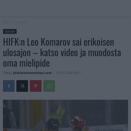
Koti
Uutiset
Uutiset
HIFK:n Leo Komarov sai erikoisen
ulosajon – katso video ja muodosta
oma mielipide
Tekijä
Jääkiekonmmkisat.com
-
03.03.2024 08:47