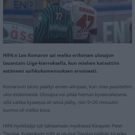
HIFK:n Leo Komarov sai melko erikoisen ulosajon
lauantain Liiga-kierroksella, kun miehen katsottiin
estäneen suihkukomennuksen arvoisesti.
Komarovin taisto päättyi ennen aikojaan, kun mies passitettiin
ulos estämisestä. Ulosajoa voi pitää hieman kyseenalaisena,
sillä vaikka kyseessä oli selvä jäähy, niin 5+20 minuutin
tuomio oli melko kova.
HIFK-hyökkääjä tuli taklaamaan myöhässä Kärppien Peter
Tiivolaa. Kuitenkaan niitti ei osunut Tiivolaa päähän tai edes