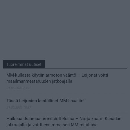
Tuoreimmat uutiset
MM-kullasta käytiin armoton vääntö – Leijonat voitti
maailmanmestaruuden jatkoajalla
31.05.2026 23:27
Tässä Leijonien kentälliset MM-finaaliin!
31.05.2026 18:37
Huikeaa draamaa pronssiottelussa – Norja kaatoi Kanadan
jatkoajalla ja voitti ensimmäisen MM-mitalinsa