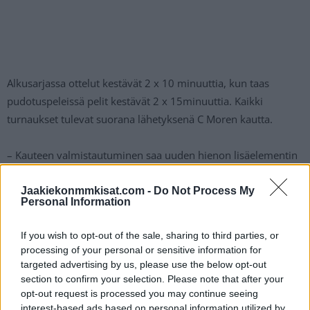
Alkusarjassa ottelut kestävät 2 x 10 minuuttia, kun taas
pudotuspeleissä pelit kestävät 2 x 15minuuttia. Kaikki
turnaukset tulevat suorana lähetyksenä C Moren kautta.
– Kauteen valmistautuminen saa uuden hienon lisäelementin
3v3-turnauksen muodossa. 3v3-pelit ovat pelaajille uusi
hieno kokemus mitata paremmuutta, yleisölle viihdyttävää
Jaakiekonmmkisat.com -
Do Not Process My
Personal Information
seurattavaa ja valmennukselle hyvä paikka nähdä pelaajia
pelaamassa luonnollista peliä. Hyvät pelaajat erottuvat
If you wish to opt-out of the sale, sharing to third parties, or
varmasti tässä pelimuodossa. Lähdemme 3v3 Super Seriesiin
processing of your personal or sensitive information for
menestymään ja tekemään historiaa, kertoo Tapparan
targeted advertising by us, please use the below opt-out
section to confirm your selection. Please note that after your
päävalmentaja
Jussi Tapola
tiedotteessa.
opt-out request is processed you may continue seeing
interest-based ads based on personal information utilized by