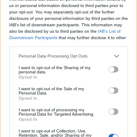
Lue myös:
Mikkelin Jukurit laajentaa liiketoimintaansa – osti
us or personal information disclosed to third parties prior to
Hotelli Uusikuun
your opt-out. You may separately opt-out of the further
disclosure of your personal information by third parties on the
IAB’s list of downstream participants. This information may
also be disclosed by us to third parties on the
IAB’s List of
Downstream Participants
that may further disclose it to other
third parties.
Personal Data Processing Opt Outs
I want to opt-out of the Sharing of my
personal data.
Edellinen artikkeli
Seuraava artikkeli
Opted In
Liiga julkisti otteluohjelman –
HIFK-hyökkääjä Teemu Turunen
I want to opt-out of the Sale of my
näin pelataan kaudella 2020-
siirtyy sveitsiläiseen HC
Personal Data.
2021
Davosiin
Opted In
I want to opt-out of processing my
Personal Data for Targeted Advertising.
LIITTYVÄT ARTIKKELIT
LISÄÄ TEKIJÄLTÄ
Opted In
I want to opt-out of Collection, Use,
Leijonat julkisti ketjut Sveitsi-peliin –
Retention, Sale, and/or Sharing of my