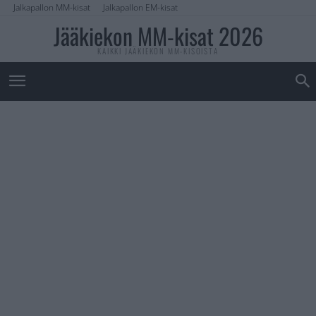
Jalkapallon MM-kisat
Jalkapallon EM-kisat
Jääkiekon MM-kisat 2026
KAIKKI JÄÄKIEKON MM-KISOISTA