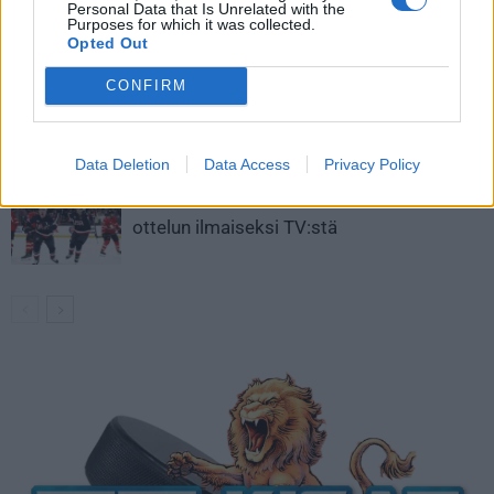
Personal Data that Is Unrelated with the
Aleksander Barkov tekee paluun
Purposes for which it was collected.
kaukaloon
Opted Out
CONFIRM
Venäläisveskari sekosi Suomen 2.
divisioonassa – sai samasta tilanteesta
50 jäähyminuuttia
Data Deletion
Data Access
Privacy Policy
Kanada – USA klo 15:10 – näin katsot
ottelun ilmaiseksi TV:stä