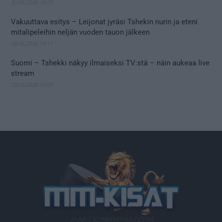
31.05.2026 18:25
Vakuuttava esitys – Leijonat jyräsi Tshekin nurin ja eteni
mitalipeleihin neljän vuoden tauon jälkeen
28.05.2026 19:11
Suomi – Tshekki näkyy ilmaiseksi TV:stä – näin aukeaa live
stream
28.05.2026 15:09