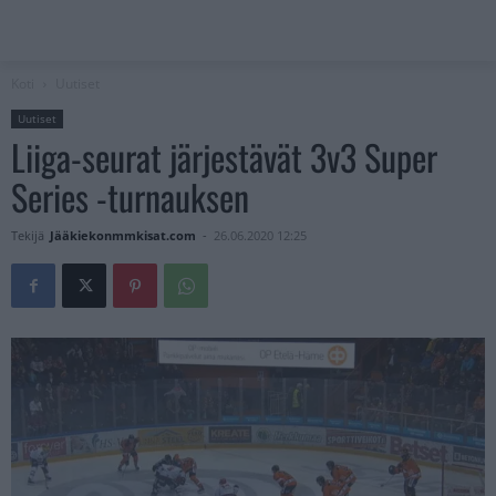
Koti
Uutiset
Uutiset
Liiga-seurat järjestävät 3v3 Super
Series -turnauksen
Tekijä
Jääkiekonmmkisat.com
-
26.06.2020 12:25