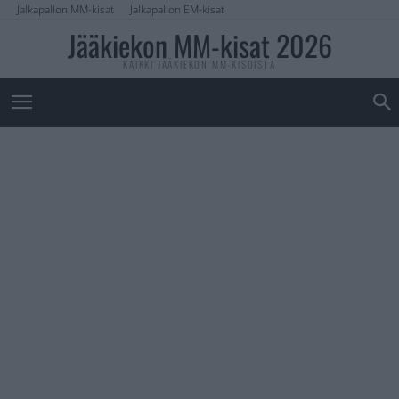
Jalkapallon MM-kisat
Jalkapallon EM-kisat
Jääkiekon MM-kisat 2026
KAIKKI JÄÄKIEKON MM-KISOISTA