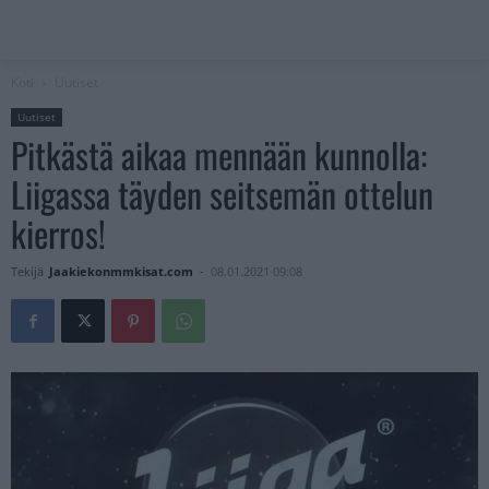
Koti
Uutiset
Uutiset
Pitkästä aikaa mennään kunnolla:
Liigassa täyden seitsemän ottelun
kierros!
Tekijä
Jaakiekonmmkisat.com
-
08.01.2021 09:08