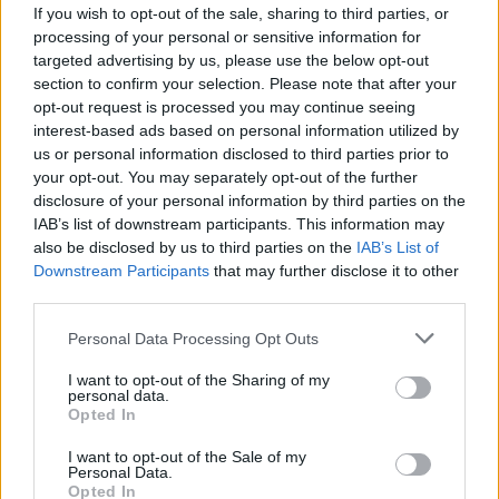
If you wish to opt-out of the sale, sharing to third parties, or
HIFK – JYP
processing of your personal or sensitive information for
HPK – Pelicans
targeted advertising by us, please use the below opt-out
Ilves – Ässät
section to confirm your selection. Please note that after your
opt-out request is processed you may continue seeing
Jukurit – KalPa
interest-based ads based on personal information utilized by
KooKoo – Tappara
us or personal information disclosed to third parties prior to
Lukko – Kärpät
your opt-out. You may separately opt-out of the further
TPS – Sport
disclosure of your personal information by third parties on the
IAB’s list of downstream participants. This information may
also be disclosed by us to third parties on the
IAB’s List of
Kaikki ottelut näkyvät maksullisen C More Sport -palvelun
Downstream Participants
that may further disclose it to other
kautta.
third parties.
Personal Data Processing Opt Outs
I want to opt-out of the Sharing of my
personal data.
Opted In
I want to opt-out of the Sale of my
Personal Data.
Opted In