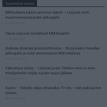
Tuoreimmat uutiset
MM-kullasta käytiin armoton vääntö – Leijonat voitti
maailmanmestaruuden jatkoajalla
31.05.2026 23:27
Tässä Leijonien kentälliset MM-finaaliin!
31.05.2026 18:37
Huikeaa draamaa pronssiottelussa – Norja kaatoi Kanadan
jatkoajalla ja voitti ensimmäisen MM-mitalinsa
31.05.2026 18:25
Vakuuttava esitys – Leijonat jyräsi Tshekin nurin ja eteni
mitalipeleihin neljän vuoden tauon jälkeen
28.05.2026 19:11
Suomi – Tshekki näkyy ilmaiseksi TV:stä – näin aukeaa live
stream
28.05.2026 15:09