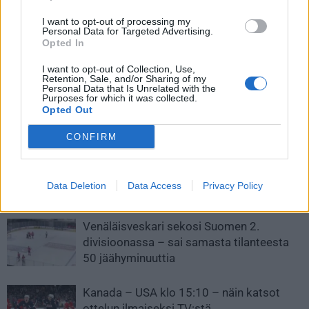
Edellinen artikkeli
Seuraava artikkeli
I want to opt-out of processing my
Personal Data for Targeted Advertising.
Suomi U20 nappasi pronssia –
P.K. Subban ja Miles Wood
Opted In
Anton Lundell jakoi
ottivat yhteen
pronssimitaleita
harjoitusottelussa
I want to opt-out of Collection, Use,
joukkuekavereilleen!
Retention, Sale, and/or Sharing of my
Personal Data that Is Unrelated with the
Purposes for which it was collected.
Opted Out
LIITTYVÄT ARTIKKELIT
LISÄÄ TEKIJÄLTÄ
CONFIRM
Leijonat julkisti ketjut Sveitsi-peliin –
Aleksander Barkov tekee paluun
Data Deletion
Data Access
Privacy Policy
kaukaloon
Venäläisveskari sekosi Suomen 2.
divisioonassa – sai samasta tilanteesta
50 jäähyminuuttia
Kanada – USA klo 15:10 – näin katsot
ottelun ilmaiseksi TV:stä