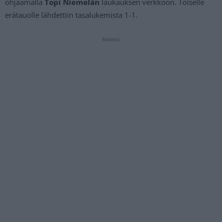
ohjaamalla
Topi Niemelän
laukauksen verkkoon. Toiselle
erätauolle lähdettiin tasalukemista 1-1.
Mainos: