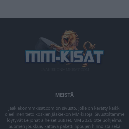
MEISTÄ
Jaakiekonmmkisat.com on sivusto, jolle on kerätty kaikki
oleellinen tieto koskien Jääkiekon MM-kisoja. Sivustoltamme
löytyvät Leijonat-aiheiset uutiset, MM 2026 otteluohjelma,
Suomen joukkue, kattava paketti lippujen hinnoista sekä