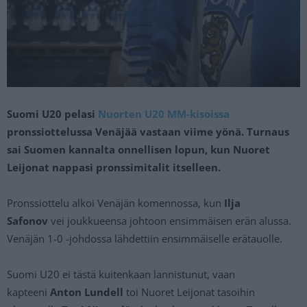
Suomi U20 pelasi
Nuorten U20 MM-kisoissa
pronssiottelussa Venäjää vastaan viime yönä. Turnaus
sai Suomen kannalta onnellisen lopun, kun Nuoret
Leijonat nappasi pronssimitalit itselleen.
Pronssiottelu alkoi Venäjän komennossa, kun
Ilja
Safonov
vei joukkueensa johtoon ensimmäisen erän alussa.
Venäjän 1-0 -johdossa lähdettiin ensimmäiselle erätauolle.
Suomi U20 ei tästä kuitenkaan lannistunut, vaan
kapteeni
Anton Lundell
toi Nuoret Leijonat tasoihin