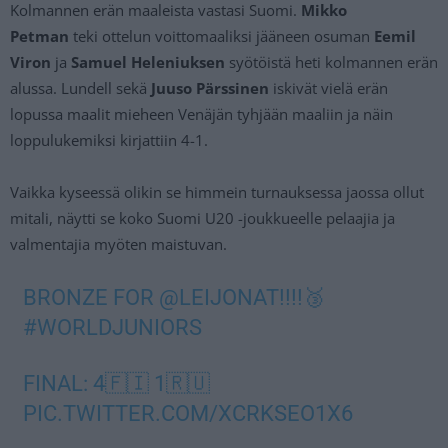
Kolmannen erän maaleista vastasi Suomi.
Mikko
Petman
teki ottelun voittomaaliksi jääneen osuman
Eemil
Viron
ja
Samuel Heleniuksen
syötöistä heti kolmannen erän
alussa. Lundell sekä
Juuso Pärssinen
iskivät vielä erän
lopussa maalit mieheen Venäjän tyhjään maaliin ja näin
loppulukemiksi kirjattiin 4-1.
Vaikka kyseessä olikin se himmein turnauksessa jaossa ollut
mitali, näytti se koko Suomi U20 -joukkueelle pelaajia ja
valmentajia myöten maistuvan.
BRONZE FOR
@LEIJONAT
!!!!🥉
#WORLDJUNIORS
FINAL: 4🇫🇮 1🇷🇺
PIC.TWITTER.COM/XCRKSEO1X6