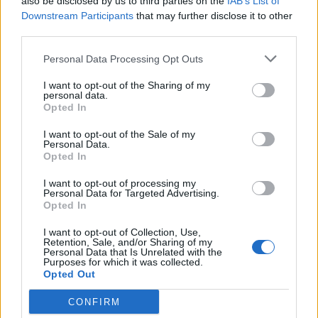
also be disclosed by us to third parties on the
IAB’s List of
vuonna. Tällä hetkellä tulevan vuoden kisojen lohkojako
Downstream Participants
that may further disclose it to other
näyttäisi olevan seuraavanlainen:
third parties.
Personal Data Processing Opt Outs
Edmonton:
I want to opt-out of the Sharing of my
personal data.
Kanada
Opted In
Suomi
Saksa
I want to opt-out of the Sale of my
Personal Data.
Tsekki
Opted In
Itävalta
I want to opt-out of processing my
Personal Data for Targeted Advertising.
Opted In
Red Deer:
I want to opt-out of Collection, Use,
Retention, Sale, and/or Sharing of my
Yhdysvallat
Personal Data that Is Unrelated with the
Purposes for which it was collected.
Venäjä
Opted Out
Ruotsi
Slovakia
CONFIRM