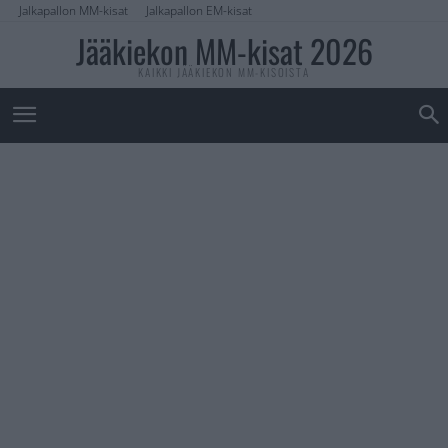
Jalkapallon MM-kisat
Jalkapallon EM-kisat
Jääkiekon MM-kisat 2026
KAIKKI JÄÄKIEKON MM-KISOISTA