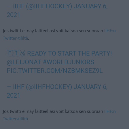
— IIHF (@IIHFHOCKEY)
JANUARY 6,
2021
Jos twiitti ei näy laitteellasi voit katsoa sen suoraan
IIHF:n
Twitter-tililtä
.
🇫🇮🥉 READY TO START THE PARTY!
@LEIJONAT
#WORLDJUNIORS
PIC.TWITTER.COM/NZBMKSEZ9L
— IIHF (@IIHFHOCKEY)
JANUARY 6,
2021
Jos twiitti ei näy laitteellasi voit katsoa sen suoraan
IIHF:n
Twitter-tililtä
.