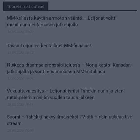
Tuoreimmat uutiset
MM-kullasta käytiin armoton vääntö – Leijonat voitti
maailmanmestaruuden jatkoajalla
31.05.2026 23:27
Tässä Leijonien kentälliset MM-finaaliin!
31.05.2026 18:37
Huikeaa draamaa pronssiottelussa – Norja kaatoi Kanadan
jatkoajalla ja voitti ensimmäisen MM-mitalinsa
31.05.2026 18:25
Vakuuttava esitys – Leijonat jyräsi Tshekin nurin ja eteni
mitalipeleihin neljän vuoden tauon jälkeen
28.05.2026 19:11
Suomi – Tshekki näkyy ilmaiseksi TV:stä – näin aukeaa live
stream
28.05.2026 15:09