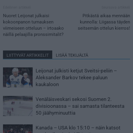
Edellinen artikkeli
Seuraava artikkeli
Nuoret Leijonat julkaisi
Pitkästä aikaa mennään
kokoonpanon turnauksen
kunnolla: Liigassa täyden
viimeiseen otteluun – irtoaako
seitsemän ottelun kierros!
näillä pelaajilla pronssimitalit?
LIITTYVÄT ARTIKKELIT
LISÄÄ TEKIJÄLTÄ
Leijonat julkisti ketjut Sveitsi-peliin –
Aleksander Barkov tekee paluun
kaukaloon
Venäläisveskari sekosi Suomen 2.
divisioonassa – sai samasta tilanteesta
50 jäähyminuuttia
Kanada – USA klo 15:10 – näin katsot