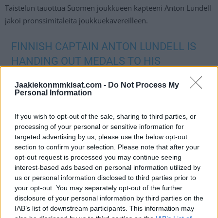
Taistelun tauottua Suomen joukkueen kapteeni Anton Lundell
jakoi pronssimitaleita joukkuekavereilleen.
FINNISH CAPTAIN ANTON LUNDELL IS
HANDING OUT MEDALS TO HIS
TEAMMATES! RESPECT 🙌
Jaakiekonmmkisat.com -
Do Not Process My
PIC.TWITTER.COM/PQAPPQPVAL
Personal Information
— TSN (@TSN_SPORTS)
JANUARY 6,
If you wish to opt-out of the sale, sharing to third parties, or
processing of your personal or sensitive information for
2021
targeted advertising by us, please use the below opt-out
section to confirm your selection. Please note that after your
opt-out request is processed you may continue seeing
Jos twiitti ei näy laitteellasi voit katsoa sen suoraan
TSN:n
interest-based ads based on personal information utilized by
Twitter-tililtä
.
us or personal information disclosed to third parties prior to
your opt-out. You may separately opt-out of the further
Ensi vuoden Nuorten U20 MM-kisoissa Nuorten Leijonien tie
disclosure of your personal information by third parties on the
mitalipeleihin ei ole yhtään sen helpompi, mitä se oli tänä
IAB’s list of downstream participants. This information may