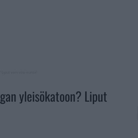
Liput vain viisi euroa!
igan yleisökatoon? Liput