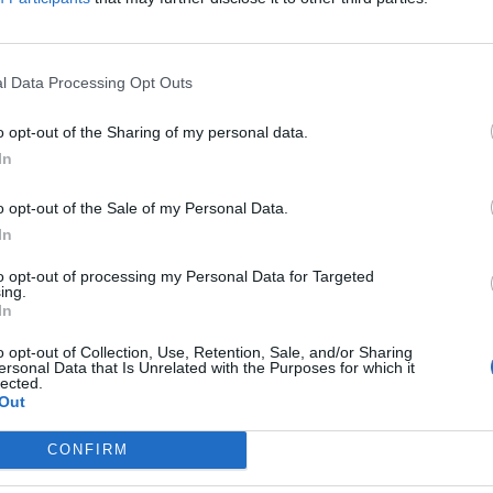
l Data Processing Opt Outs
o opt-out of the Sharing of my personal data.
In
ä niin Liiga kuin kaikki sarjaa seuraavat ihmiset. Ilman
o opt-out of the Sale of my Personal Data.
mäkään bisnes ei kauaa pyöri.
In
to opt-out of processing my Personal Data for Targeted
iekkosarjojen suhteen. Kaikkien seurojen on uudestaan
ing.
In
jon puhutut
suuret massat
takaisin halleihin sisään.
leisön houkuttelun kovalla lippukampanjalla.
o opt-out of Collection, Use, Retention, Sale, and/or Sharing
ersonal Data that Is Unrelated with the Purposes for which it
lected.
Out
ajoitukset puretaan 29.9. Seuraavana päivänä tästä, 30.
 Växjö Lakersin. Tähän kyseiseen otteluun Malmö
CONFIRM
luun saa vain 50 kruunulla – eli vain noin viidellä