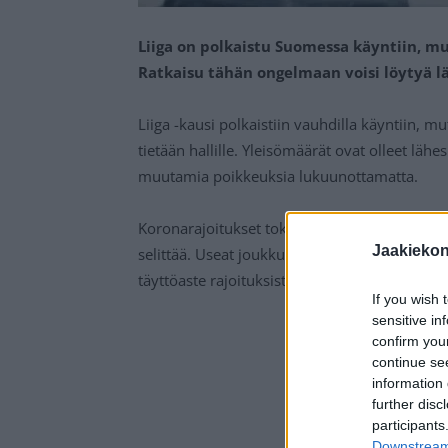
Liiga on polkaistu Suomessa käyntiin, mut
Ratkaisu tähän ongelmaan voisi löytyä l
Liiga -kausi polkaistiin vauhdilla käyntiin, m
tietään hallille. Yleisömäärät ovat olleet läh
muutamia poikkeuksia lukuunottamatta.
Koronarajoitukset toki vaikuttavat yleisömäär
Jaakieko
selittää. Useat joukkueet eivät ole saaneet ny
täyttöaste rajoituksista johtuen olisikin vain
If you wish 
sensitive in
confirm you
continue se
information 
further disc
participants
Downstream 