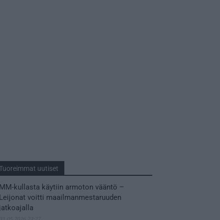
Tuoreimmat uutiset
MM-kullasta käytiin armoton vääntö –
Leijonat voitti maailmanmestaruuden
jatkoajalla
31.05.2026 23:27