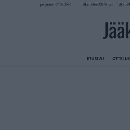
Jalkapallon MM-kisat
Jalkapal
perjantai, 07.08.2026
Jää
ETUSIVU
OTTELU