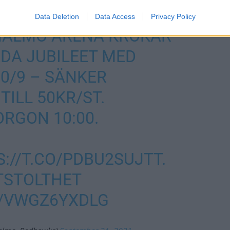
Data Deletion
Data Access
Privacy Policy
ALMÖ ARENA KROKAR
EDA JUBILEET MED
30/9 – SÄNKER
TILL 50KR/ST.
ORGON 10:00.
://T.CO/PDBU2SUJTT
.
TSTOLTHET
M/VWGZ6YXDLG