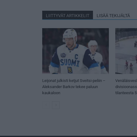
LIITTYVÄT ARTIKKELIT
LISÄÄ TEKIJÄLTÄ
Leijonat julkisti ketjut Sveitsi-peliin –
Venäläisves
Aleksander Barkov tekee paluun
divisioonas
kaukaloon
tilanteesta 