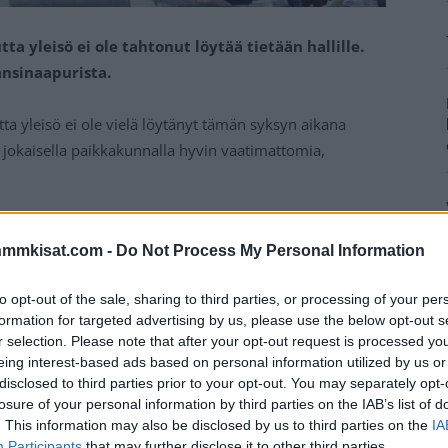
ta yleisö ei ole tahtonut löytää tietään hallille.
änsinaapurista.
utta yleisö ei ole vielä löytänyt tämän syksyn aikana
es jokaisella paikkakunnalla hyvin vaatimattomia,
iin osaltaan, mutta kaikkea ei tälläkään voi enää
nmmkisat.com -
Do Not Process My Personal Information
kyistä kapasiteettiaan läheskään täyteen, vaikka hallin
 puolet kokonaiskapasiteesista.
to opt-out of the sale, sharing to third parties, or processing of your per
formation for targeted advertising by us, please use the below opt-out s
Mainos:
r selection. Please note that after your opt-out request is processed y
eing interest-based ads based on personal information utilized by us or
disclosed to third parties prior to your opt-out. You may separately opt-
losure of your personal information by third parties on the IAB’s list of
. This information may also be disclosed by us to third parties on the
IA
Participants
that may further disclose it to other third parties.