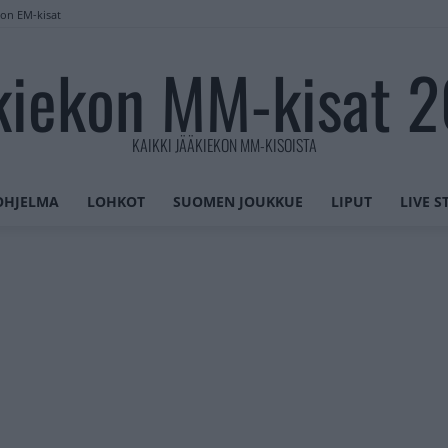
lon EM-kisat
kiekon MM-kisat 
KAIKKI JÄÄKIEKON MM-KISOISTA
OHJELMA
LOHKOT
SUOMEN JOUKKUE
LIPUT
LIVE 