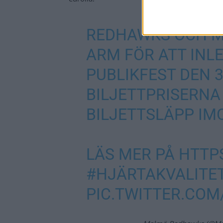
REDHAWKS OCH M
ARM FÖR ATT INL
PUBLIKFEST DEN 
BILJETTPRISERNA 
BILJETTSLÄPP IM
LÄS MER PÅ
HTTPS
#HJÄRTAKVALITE
PIC.TWITTER.CO