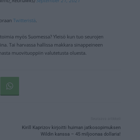
almo_Redhawks)
September 21, 2021
suoraan
Twitteristä
.
at toimia myös Suomessa? Yleisö kun tuo seurojen
ina. Tai harvassa hallissa makkara sinappeineen
asta muovituoppiin valutetusta oluesta.
Seuraava artikkeli
Kirill Kaprizov kirjoitti huiman jatkosopimuksen
Wildin kanssa – 45 miljoonaa dollaria!