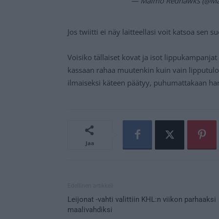
— Malmö Redhawks (@M
Jos twiitti ei näy laitteellasi voit katsoa sen 
Voisiko tällaiset kovat ja isot lippukampanj
kassaan rahaa muutenkin kuin vain lipputulo
ilmaiseksi käteen päätyy, puhumattakaan han
Jaa
Edellinen artikkeli
Leijonat -vahti valittiin KHL:n viikon parhaaksi
maalivahdiksi