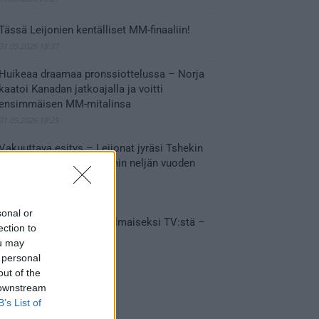
Tässä Leijonien kentälliset MM-finaaliin!
31.05.2026 18:37
Huikeaa draamaa pronssiottelussa – Norja
kaatoi Kanadan jatkoajalla ja voitti
ensimmäisen MM-mitalinsa
31.05.2026 18:25
Vakuuttava esitys – Leijonat jyräsi Tshekin
nurin ja eteni mitalipeleihin neljän vuoden
tauon jälkeen
28.05.2026 19:11
sonal or
Suomi – Tshekki näkyy ilmaiseksi TV:stä –
ection to
näin aukeaa live stream
ou may
28.05.2026 15:09
 personal
out of the
 downstream
B’s List of