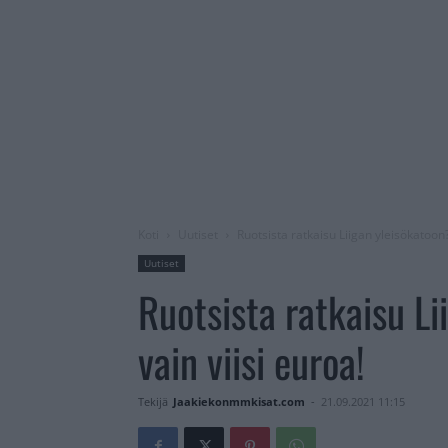
Koti
Uutiset
Ruotsista ratkaisu Liigan yleisökatoon? 
Uutiset
Ruotsista ratkaisu Li
vain viisi euroa!
Tekijä
Jaakiekonmmkisat.com
-
21.09.2021 11:15