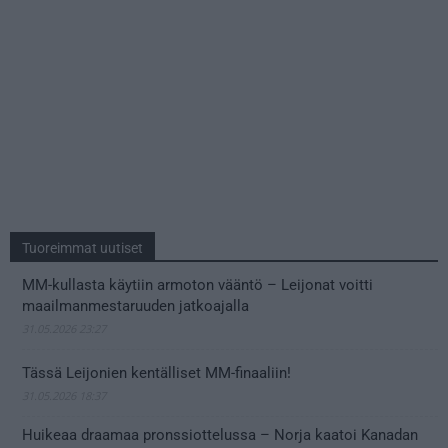
Tuoreimmat uutiset
MM-kullasta käytiin armoton vääntö – Leijonat voitti
maailmanmestaruuden jatkoajalla
31.05.2026 23:27
Tässä Leijonien kentälliset MM-finaaliin!
31.05.2026 18:37
Huikeaa draamaa pronssiottelussa – Norja kaatoi Kanadan