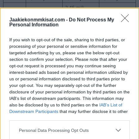
2,45 milj.
TPS
2,8 milj. euroa
2,2 milj. euroa
euroa
Jaakiekonmmkisat.com -
Do Not Process My
2,65 milj.
1,75 milj.
Personal Information
Pelicans
2,3 milj. euroa
euroa
euroa
If you wish to opt-out of the sale, sharing to third parties, or
JYP
2,5 milj. euroa
2,3 milj. euroa
1,6 milj. euroa
processing of your personal or sensitive information for
1,85 milj.
targeted advertising by us, please use the below opt-out
KooKoo
2,1 milj. euroa
1,6 milj. euroa
section to confirm your selection. Please note that after your
euroa
opt-out request is processed you may continue seeing
2,1. milj.
1,55 milj.
interest-based ads based on personal information utilized by
Ässät
2,0 milj. euroa
euroa
euroa
us or personal information disclosed to third parties prior to
your opt-out. You may separately opt-out of the further
1,95 milj.
1,75 milj.
KalPa
2,1 milj. euroa
disclosure of your personal information by third parties on the
euroa
euroa
IAB’s list of downstream participants. This information may
1,75 milj.
1,45 milj.
also be disclosed by us to third parties on the
IAB’s List of
Jukurit
2,0 milj. euroa
Downstream Participants
that may further disclose it to other
euroa
euroa
third parties.
1,95 milj.
1,75 milj.
HPK
1,9 milj. euroa
Personal Data Processing Opt Outs
euroa
euroa