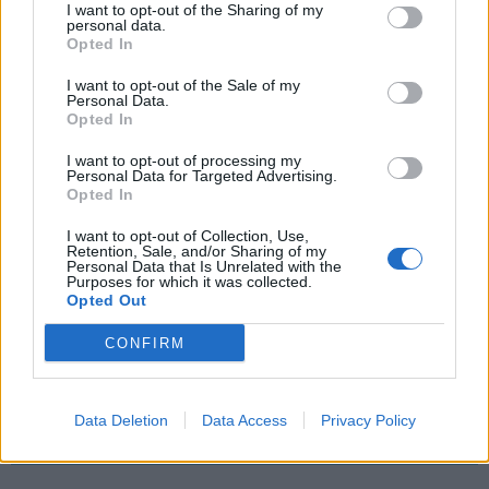
SaiPa
1,9 milj. euroa
1,9 milj. euroa
1,6 milj. euroa
I want to opt-out of the Sharing of my
personal data.
1,836 milj.
1,85 milj.
1,65 milj.
Opted In
Sport
euroa
euroa
euroa
I want to opt-out of the Sale of my
Personal Data.
Opted In
I want to opt-out of processing my
Personal Data for Targeted Advertising.
Opted In
I want to opt-out of Collection, Use,
Retention, Sale, and/or Sharing of my
Personal Data that Is Unrelated with the
Purposes for which it was collected.
Edellinen artikkeli
Seuraava artikkeli
Opted Out
Liiga tukki kapteenien suut –
Tässä ovat Liigan
CONFIRM
pelaajayhdistys julkaisi tiukan
sääntömuutokset kaudelle
kantansa
2023-24
Data Deletion
Data Access
Privacy Policy
LIITTYVÄT ARTIKKELIT
LISÄÄ TEKIJÄLTÄ