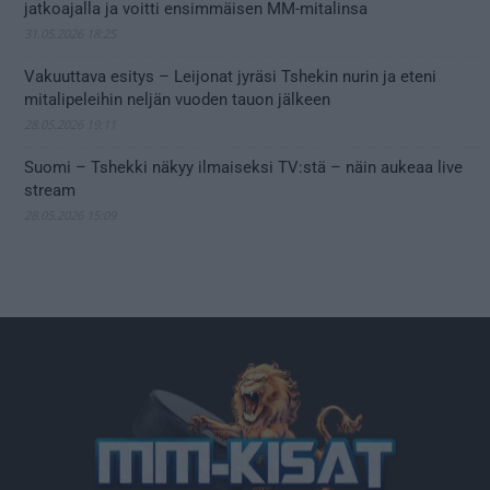
jatkoajalla ja voitti ensimmäisen MM-mitalinsa
31.05.2026 18:25
Vakuuttava esitys – Leijonat jyräsi Tshekin nurin ja eteni
mitalipeleihin neljän vuoden tauon jälkeen
28.05.2026 19:11
Suomi – Tshekki näkyy ilmaiseksi TV:stä – näin aukeaa live
stream
28.05.2026 15:09