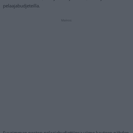
pelaajabudjeteilla.
Mainos:
Suurimman noston pelaajabudjettiinsa viime kauteen nähden