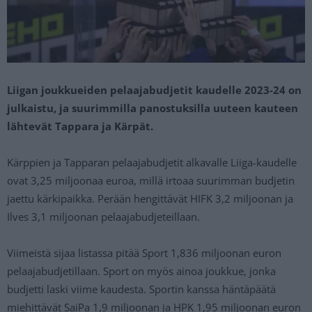
Liigan joukkueiden pelaajabudjetit kaudelle 2023-24 on
julkaistu, ja suurimmilla panostuksilla uuteen kauteen
lähtevät Tappara ja Kärpät.
Kärppien ja Tapparan pelaajabudjetit alkavalle Liiga-kaudelle
ovat 3,25 miljoonaa euroa, millä irtoaa suurimman budjetin
jaettu kärkipaikka. Perään hengittävät HIFK 3,2 miljoonan ja
Ilves 3,1 miljoonan pelaajabudjeteillaan.
Viimeistä sijaa listassa pitää Sport 1,836 miljoonan euron
pelaajabudjetillaan. Sport on myös ainoa joukkue, jonka
budjetti laski viime kaudesta. Sportin kanssa häntäpäätä
miehittävät SaiPa 1,9 miljoonan ja HPK 1,95 miljoonan euron