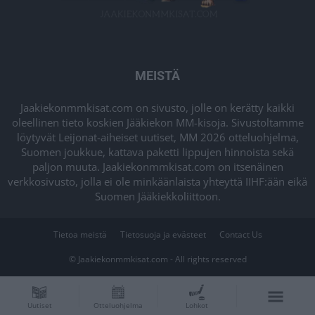
MEISTÄ
Jaakiekonmmkisat.com on sivusto, jolle on kerätty kaikki
oleellinen tieto koskien Jääkiekon MM-kisoja. Sivustoltamme
löytyvät Leijonat-aiheiset uutiset, MM 2026 otteluohjelma,
Suomen joukkue, kattava paketti lippujen hinnoista sekä
paljon muuta. Jaakiekonmmkisat.com on itsenäinen
verkkosivusto, jolla ei ole minkäänlaista yhteyttä IIHF:ään eikä
Suomen Jääkiekkoliittoon.
Tietoa meistä
Tietosuoja ja evästeet
Contact Us
© Jaakiekonmmkisat.com - All rights reserved
Uutiset
Otteluohjelma
Lohkot