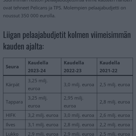
ovat tehneet Pelicans ja TPS. Molempien pelaajabudjetti on
noussut 350 000 eurolla.
Liigan pelaajabudjetit kolmen viimeisimmän
kauden ajalta:
Kaudella
Kaudella
Kaudella
Seura
2023-24
2022-23
2021-22
3,25 milj.
Kärpät
3,0 milj. euroa
2,5 milj. euroa
euroa
3,25 milj.
2,95 milj.
Tappara
2,8 milj. euroa
euroa
euroa
HIFK
3,2 milj. euroa
3,0 milj. euroa
2,6 milj. euroa
Ilves
3,1 milj. euroa
2,8 milj. euroa
2,2 milj. euroa
Lukko
2,9 milj. euroa
2,9 milj. euroa
2,5 milj. euroa