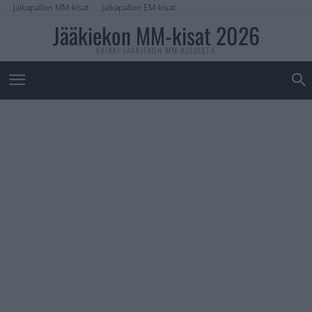
Jalkapallon MM-kisat
Jalkapallon EM-kisat
Jääkiekon MM-kisat 2026
KAIKKI JÄÄKIEKON MM-KISOISTA