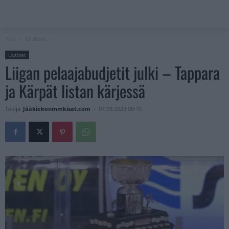
Koti
Uutiset
Uutiset
Liigan pelaajabudjetit julki – Tappara
ja Kärpät listan kärjessä
Tekijä
Jääkiekonmmkisat.com
-
07.09.2023 00:10