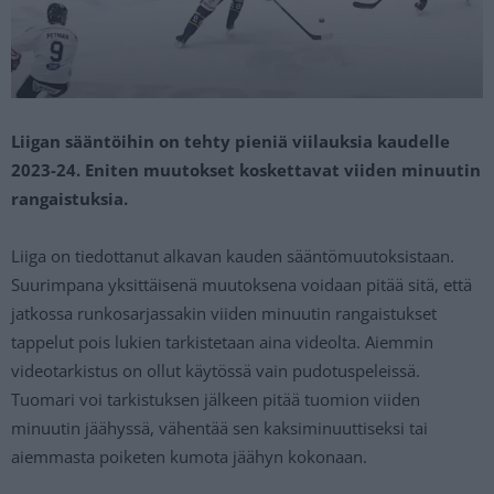
Liigan sääntöihin on tehty pieniä viilauksia kaudelle
2023-24. Eniten muutokset koskettavat viiden minuutin
rangaistuksia.
Liiga on tiedottanut alkavan kauden sääntömuutoksistaan.
Suurimpana yksittäisenä muutoksena voidaan pitää sitä, että
jatkossa runkosarjassakin viiden minuutin rangaistukset
tappelut pois lukien tarkistetaan aina videolta. Aiemmin
videotarkistus on ollut käytössä vain pudotuspeleissä.
Tuomari voi tarkistuksen jälkeen pitää tuomion viiden
minuutin jäähyssä, vähentää sen kaksiminuuttiseksi tai
aiemmasta poiketen kumota jäähyn kokonaan.