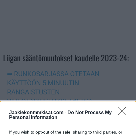
Liigan sääntömuutokset kaudelle 2023-24:
➡ RUNKOSARJASSA OTETAAN
KÄYTTÖÖN 5 MINUUTIN
RANGAISTUSTEN
VIDEOTARKISTUKSET
#LIIGA
PIC.TWITTER.COM/Q6MCGXL8GH
Jaakiekonmmkisat.com -
Do Not Process My
Personal Information
— Liiga (@smliiga)
September 7, 2023
If you wish to opt-out of the sale, sharing to third parties, or