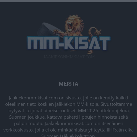
MEISTÄ
Jaakiekonmmkisat.com on sivusto, jolle on kerätty kaikki
oleellinen tieto koskien Jääkiekon MM-kisoja. Sivustoltamme
löytyvät Leijonat-aiheiset uutiset, MM 2026 otteluohjelma,
Suomen joukkue, kattava paketti lippujen hinnoista sekä
paljon muuta. Jaakiekonmmkisat.com on itsenäinen
verkkosivusto, jolla ei ole minkäänlaista yhteyttä IIHF:ään eikä
Suomen Jääkiekkoliittoon.