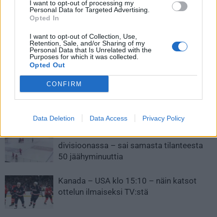
I want to opt-out of processing my
Liigan pelaajabudjetit julki –
Yle: Kasperi Kapanen joutuu
Personal Data for Targeted Advertising.
Opted In
Tappara ja Kärpät listan
oikeuteen – epäillään törkeästä
kärjessä
rattijuopumuksesta
I want to opt-out of Collection, Use,
Retention, Sale, and/or Sharing of my
Personal Data that Is Unrelated with the
Purposes for which it was collected.
LIITTYVÄT ARTIKKELIT
LISÄÄ TEKIJÄLTÄ
Opted Out
CONFIRM
Leijonat julkisti ketjut Sveitsi-peliin –
Aleksander Barkov tekee paluun
kaukaloon
Data Deletion
Data Access
Privacy Policy
Venäläisveskari sekosi Suomen 2.
divisioonassa – sai samasta tilanteesta
50 jäähyminuuttia
Kanada – USA klo 15:10 – näin katsot
ottelun ilmaiseksi TV:stä