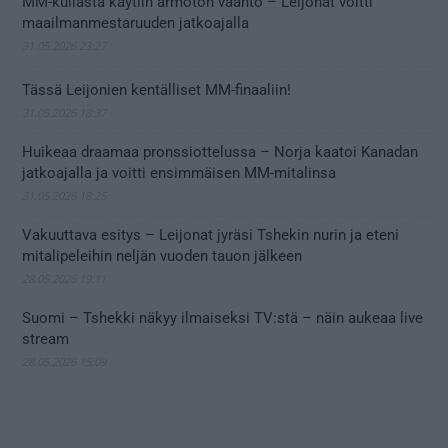
MM-kullasta käytiin armoton vääntö – Leijonat voitti
maailmanmestaruuden jatkoajalla
31.05.2026 23:27
Tässä Leijonien kentälliset MM-finaaliin!
31.05.2026 18:37
Huikeaa draamaa pronssiottelussa – Norja kaatoi Kanadan
jatkoajalla ja voitti ensimmäisen MM-mitalinsa
31.05.2026 18:25
Vakuuttava esitys – Leijonat jyräsi Tshekin nurin ja eteni
mitalipeleihin neljän vuoden tauon jälkeen
28.05.2026 19:11
Suomi – Tshekki näkyy ilmaiseksi TV:stä – näin aukeaa live
stream
28.05.2026 15:09