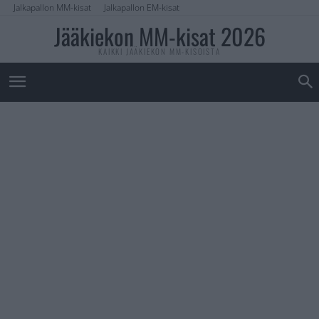
Jalkapallon MM-kisat
Jalkapallon EM-kisat
Jääkiekon MM-kisat 2026
KAIKKI JÄÄKIEKON MM-KISOISTA