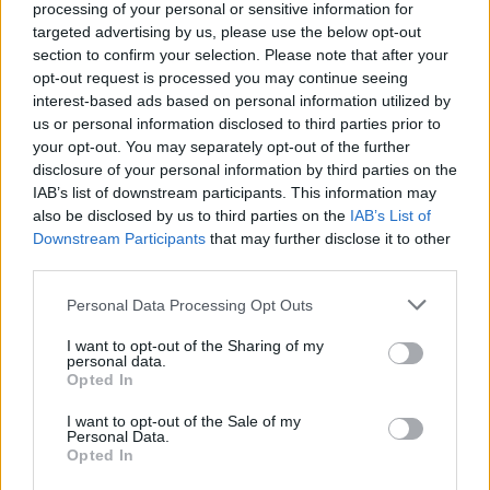
processing of your personal or sensitive information for
Jos upotus ei näy, voit katsoa sen
tästä
.
targeted advertising by us, please use the below opt-out
section to confirm your selection. Please note that after your
➡ MUUT SÄÄNTÖMUUTOKSET
opt-out request is processed you may continue seeing
interest-based ads based on personal information utilized by
KAUDELLE 2023–24
#LIIGA
us or personal information disclosed to third parties prior to
PIC.TWITTER.COM/Q6JECS8EDD
your opt-out. You may separately opt-out of the further
disclosure of your personal information by third parties on the
IAB’s list of downstream participants. This information may
— Liiga (@smliiga)
September 7, 2023
also be disclosed by us to third parties on the
IAB’s List of
Downstream Participants
that may further disclose it to other
Jos upotus ei näy, voit katsoa sen
tästä
.
third parties.
Personal Data Processing Opt Outs
I want to opt-out of the Sharing of my
personal data.
Opted In
I want to opt-out of the Sale of my
Personal Data.
Opted In
Edellinen artikkeli
Seuraava artikkeli