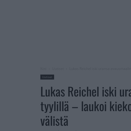
Koti
Uutiset
Lukas Reichel iski uransa avausmaalin 
Uutiset
Lukas Reichel iski u
tyylillä – laukoi kie
välistä