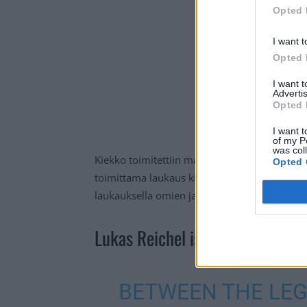
Opted 
I want t
Opted 
I want 
Advertis
Opted 
I want t
of my P
was col
Kiekko toimitettiin maalin eteen, jossa Reich
Opted 
toimittama laukaus kimpoli lopulta Reichelin
laukauksella omien jalkojensa välistä. Voit k
Lukas Reichel iskee uransa avaus
BETWEEN THE LEG