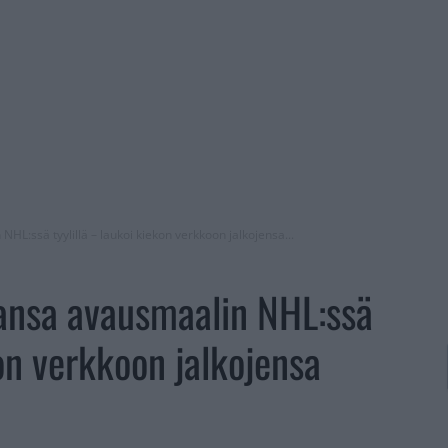
NHL:ssä tyylillä – laukoi kiekon verkkoon jalkojensa...
ransa avausmaalin NHL:ssä
kon verkkoon jalkojensa