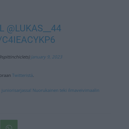
AL
@LUKAS__44
/C4IEACYKP6
@spittinchiclets)
January 9, 2023
suoraan
Twitteristä
.
n juniorisarjassa! Nuorukainen teki ilmaveivimaalin