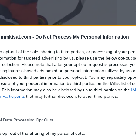
nmmkisat.com -
Do Not Process My Personal Information
ä Lukas Reichel pääsi viimeistelemään NHL-uransa
Avausmaali syntyikin tyylillä.
to opt-out of the sale, sharing to third parties, or processing of your per
formation for targeted advertising by us, please use the below opt-out s
r selection. Please note that after your opt-out request is processed y
llään Calgary Flamesin jatkoajan jälkeen lukemin 4-3.
eing interest-based ads based on personal information utilized by us or
disclosed to third parties prior to your opt-out. You may separately opt-
hawksin saksalaishyökkääjä
Lukas Reichelin
nimiin,
losure of your personal information by third parties on the IAB’s list of
. This information may also be disclosed by us to third parties on the
IA
minuuttien aikana viimeistelemään uransa avausmaalin
Participants
that may further disclose it to other third parties.
Mainos:
l Data Processing Opt Outs
o opt-out of the Sharing of my personal data.