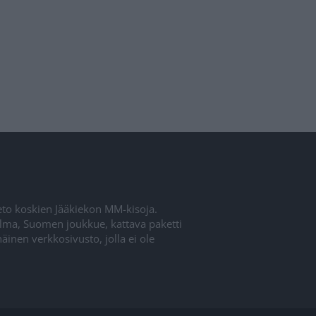
ieto koskien Jääkiekon MM-kisoja.
elma, Suomen joukkue, kattava paketti
inen verkkosivusto, jolla ei ole