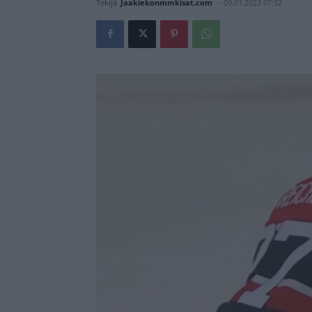
Tekijä
Jaakiekonmmkisat.com
-
09.01.2023 07:52