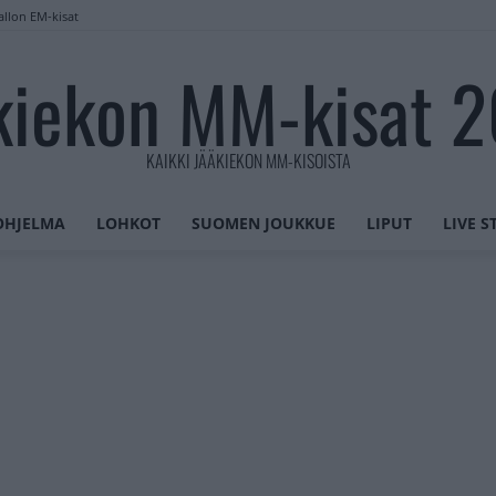
allon EM-kisat
kiekon MM-kisat 
KAIKKI JÄÄKIEKON MM-KISOISTA
OHJELMA
LOHKOT
SUOMEN JOUKKUE
LIPUT
LIVE 