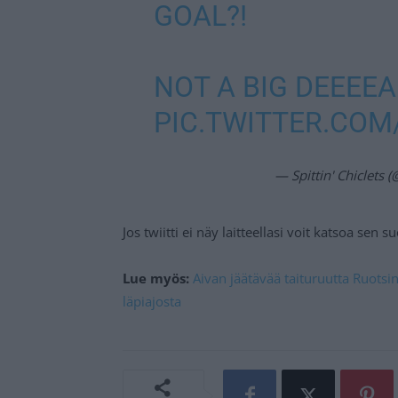
GOAL?!
NOT A BIG DEEEE
PIC.TWITTER.COM
— Spittin' Chiclets (
Jos twiitti ei näy laitteellasi voit katsoa sen 
Lue myös:
Aivan jäätävää taituruutta Ruotsi
läpiajosta