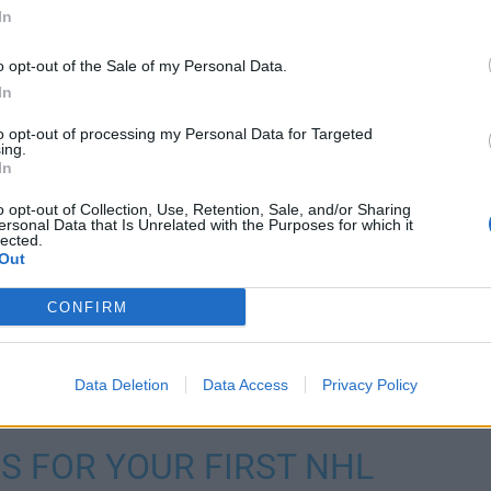
In
o opt-out of the Sale of my Personal Data.
In
to opt-out of processing my Personal Data for Targeted
ing.
In
o opt-out of Collection, Use, Retention, Sale, and/or Sharing
ersonal Data that Is Unrelated with the Purposes for which it
lected.
el oli sopivasti päivystämässä.
Seth Jonesin
viivasta
Out
 läheisyyteen ja nuorukainen nakutti kiekon sisään
CONFIRM
atsoa videon osumasta alta.
maalin tyylillä
Data Deletion
Data Access
Privacy Policy
S FOR YOUR FIRST NHL