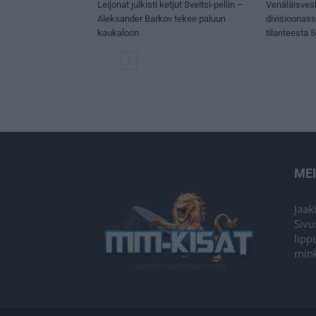
Leijonat julkisti ketjut Sveitsi-peliin –
Venäläisves
Aleksander Barkov tekee paluun
divisioonas
kaukaloon
tilanteesta 
ME
Jaak
Sivu
lipp
mink