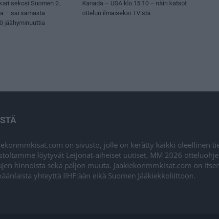
kari sekosi Suomen 2.
Kanada – USA klo 15:10 – näin katsot
sa – sai samasta
ottelun ilmaiseksi TV:stä
50 jäähyminuuttia
ISTÄ
iekonmmkisat.com on sivusto, jolle on kerätty kaikki oleellinen t
stoltamme löytyvät Leijonat-aiheiset uutiset, MM 2026 otteluohj
ujen hinnoista sekä paljon muuta. Jaakiekonmmkisat.com on itsenä
äänlaista yhteyttä IIHF:ään eikä Suomen Jääkiekkoliittoon.