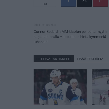
Jaa
Edellinen artikkeli
Connor Bedardin MM-kisojen pelipaita myytiin
hurjalla hinnalla – lopullinen hinta kymmeniä
tuhansia!
LIITTYVÄT ARTIKKELIT
LISÄÄ TEKIJÄLTÄ