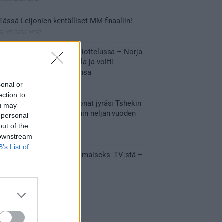
Tässä Leijonien kentälliset MM-finaaliin!
31.05.2026 18:37
Huikeaa draamaa pronssiottelussa – Norja
kaatoi Kanadan jatkoajalla ja voitti
ensimmäisen MM-mitalinsa
31.05.2026 18:25
sonal or
ection to
Vakuuttava esitys – Leijonat jyräsi Tshekin
ou may
nurin ja eteni mitalipeleihin neljän vuoden
 personal
tauon jälkeen
out of the
28.05.2026 19:11
 downstream
B’s List of
Suomi – Tshekki näkyy ilmaiseksi TV:stä –
näin aukeaa live stream
28.05.2026 15:09