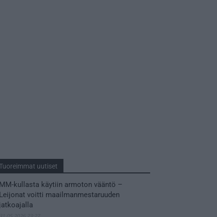
Tuoreimmat uutiset
MM-kullasta käytiin armoton vääntö –
Leijonat voitti maailmanmestaruuden
jatkoajalla
31.05.2026 23:27