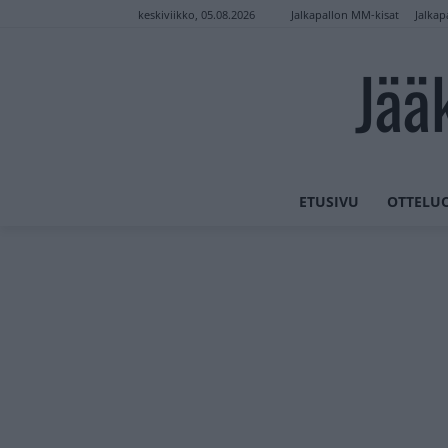
Jalkapallon MM-kisat
Jalkap
keskiviikko, 05.08.2026
Jää
ETUSIVU
OTTELU