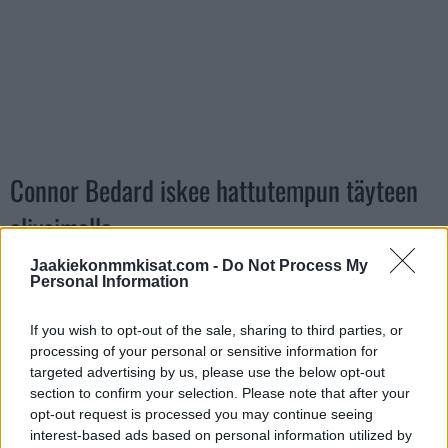
Connor Bedard iskee hattutempun täyteen
alivoimalla
Jaakiekonmmkisat.com -
Do Not Process My
BEDARD HATTY IN HIS 1ST GAME BACK
Personal Information
PIC.TWITTER.COM/4DB5LOWFHY
If you wish to opt-out of the sale, sharing to third parties, or
processing of your personal or sensitive information for
— World Hockey Report (@worldhockeyrpt)
January 9,
targeted advertising by us, please use the below opt-out
2023
section to confirm your selection. Please note that after your
opt-out request is processed you may continue seeing
interest-based ads based on personal information utilized by
Jos twiitti ei näy laitteellasi voit katsoa sen suoraan
Twitteristä
.