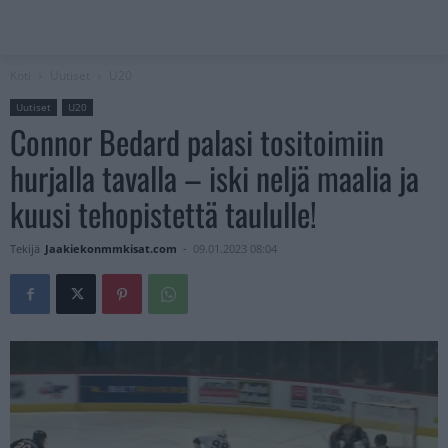
Koti
Uutiset
U20
Uutiset
U20
Connor Bedard palasi tositoimiin
hurjalla tavalla – iski neljä maalia ja
kuusi tehopistettä taululle!
Tekijä
Jaakiekonmmkisat.com
-
09.01.2023 08:04