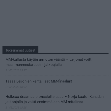
Tuoreimmat uutiset
MM-kullasta käytiin armoton vääntö – Leijonat voitti
maailmanmestaruuden jatkoajalla
31.05.2026 23:27
Tässä Leijonien kentälliset MM-finaaliin!
31.05.2026 18:37
Huikeaa draamaa pronssiottelussa – Norja kaatoi Kanadan
jatkoajalla ja voitti ensimmäisen MM-mitalinsa
31.05.2026 18:25