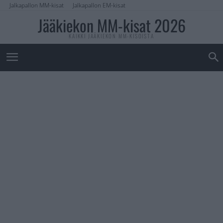
Jalkapallon MM-kisat
Jalkapallon EM-kisat
Jääkiekon MM-kisat 2026
KAIKKI JÄÄKIEKON MM-KISOISTA