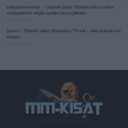
Vakuuttava esitys – Leijonat jyräsi Tshekin nurin ja eteni
mitalipeleihin neljän vuoden tauon jälkeen
28.05.2026 19:11
Suomi – Tshekki näkyy ilmaiseksi TV:stä – näin aukeaa live
stream
28.05.2026 15:09