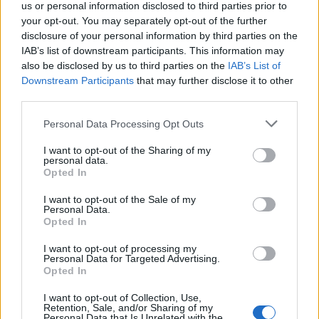
us or personal information disclosed to third parties prior to
your opt-out. You may separately opt-out of the further
disclosure of your personal information by third parties on the
IAB’s list of downstream participants. This information may
also be disclosed by us to third parties on the
IAB’s List of
Downstream Participants
that may further disclose it to other
third parties.
Personal Data Processing Opt Outs
Edellinen artikkeli
Seuraava artikkeli
I want to opt-out of the Sharing of my
personal data.
Lukas Reichel iski uransa
Florida Panthersin ahdinko
Opted In
avausmaalin NHL:ssä tyylillä –
syvenee – jääkö pantterilauma
laukoi kiekon verkkoon
ulos pudotuspeleistä?
I want to opt-out of the Sale of my
Personal Data.
jalkojensa välistä
Opted In
I want to opt-out of processing my
Personal Data for Targeted Advertising.
LIITTYVÄT ARTIKKELIT
LISÄÄ TEKIJÄLTÄ
Opted In
Leijonat julkisti ketjut Sveitsi-peliin –
I want to opt-out of Collection, Use,
Retention, Sale, and/or Sharing of my
Aleksander Barkov tekee paluun
Personal Data that Is Unrelated with the