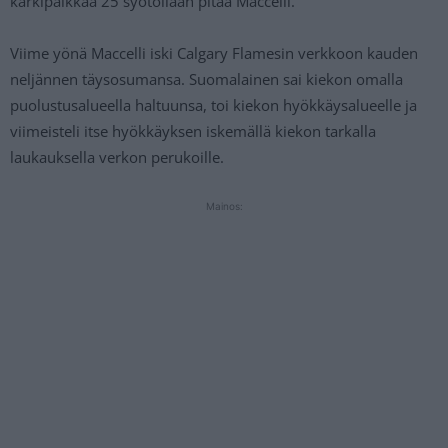
kärkipaikkaa 25 syötöllään pitää Maccelli.
Viime yönä Maccelli iski Calgary Flamesin verkkoon kauden
neljännen täysosumansa. Suomalainen sai kiekon omalla
puolustusalueella haltuunsa, toi kiekon hyökkäysalueelle ja
viimeisteli itse hyökkäyksen iskemällä kiekon tarkalla
laukauksella verkon perukoille.
Mainos: