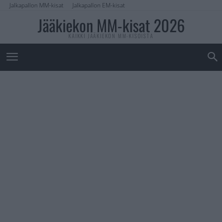
Jalkapallon MM-kisat
Jalkapallon EM-kisat
Jääkiekon MM-kisat 2026
KAIKKI JÄÄKIEKON MM-KISOISTA