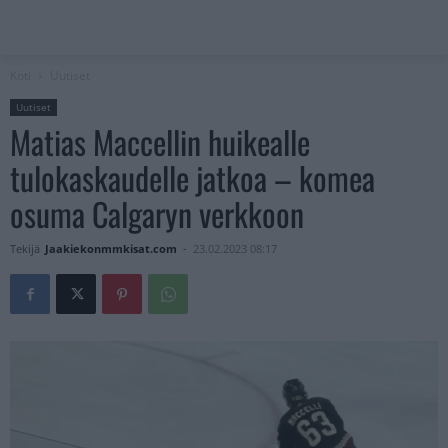
Koti
Uutiset
Uutiset
Matias Maccellin huikealle
tulokaskaudelle jatkoa – komea
osuma Calgaryn verkkoon
Tekijä
Jaakiekonmmkisat.com
-
23.02.2023 08:17