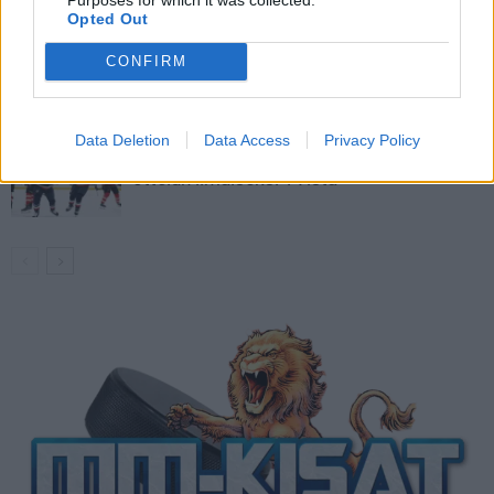
Opted Out
Venäläisveskari sekosi Suomen 2.
CONFIRM
divisioonassa – sai samasta tilanteesta
50 jäähyminuuttia
Data Deletion
Data Access
Privacy Policy
Kanada – USA klo 15:10 – näin katsot
ottelun ilmaiseksi TV:stä