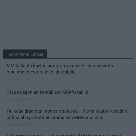
Tuoreimmat uutiset
MM-kullasta käytiin armoton vääntö – Leijonat voitti
maailmanmestaruuden jatkoajalla
31.05.2026 23:27
Tässä Leijonien kentälliset MM-finaaliin!
31.05.2026 18:37
Huikeaa draamaa pronssiottelussa – Norja kaatoi Kanadan
jatkoajalla ja voitti ensimmäisen MM-mitalinsa
31.05.2026 18:25