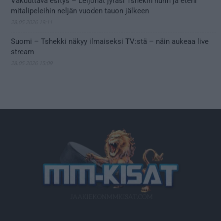
Vakuuttava esitys – Leijonat jyräsi Tshekin nurin ja eteni
mitalipeleihin neljän vuoden tauon jälkeen
28.05.2026 19:11
Suomi – Tshekki näkyy ilmaiseksi TV:stä – näin aukeaa live
stream
28.05.2026 15:09