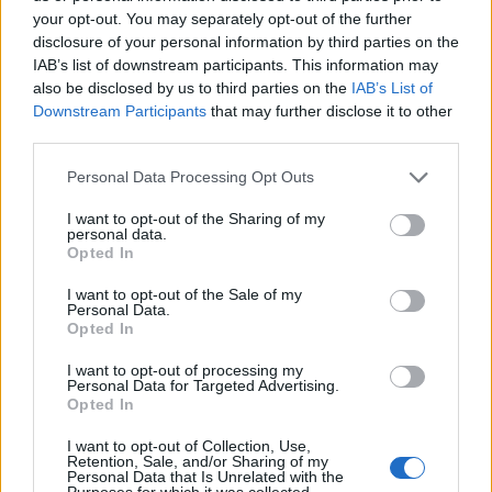
your opt-out. You may separately opt-out of the further
disclosure of your personal information by third parties on the
IAB’s list of downstream participants. This information may
also be disclosed by us to third parties on the
IAB’s List of
Downstream Participants
that may further disclose it to other
third parties.
Personal Data Processing Opt Outs
Edellinen artikkeli
Seuraava artikkeli
I want to opt-out of the Sharing of my
IL: Jokerien omistuspohjaan
Tällä kertaa kello oli Chicagon
personal data.
Opted In
iso muutos – Joel Harkimo
puolella – Dallas Stars iski
luopuu omistajuudestaan!
tasoituksen vain hetken liian
I want to opt-out of the Sale of my
myöhään
Personal Data.
Opted In
I want to opt-out of processing my
LIITTYVÄT ARTIKKELIT
LISÄÄ TEKIJÄLTÄ
Personal Data for Targeted Advertising.
Opted In
Leijonat julkisti ketjut Sveitsi-peliin –
I want to opt-out of Collection, Use,
Aleksander Barkov tekee paluun
Retention, Sale, and/or Sharing of my
Personal Data that Is Unrelated with the
kaukaloon
Purposes for which it was collected.