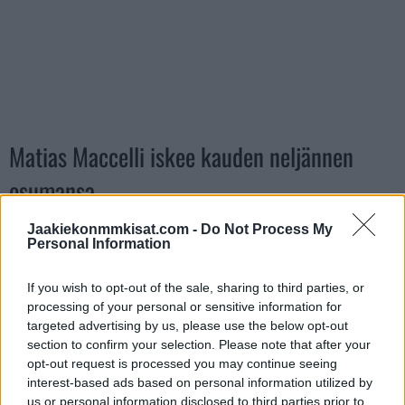
Matias Maccelli iskee kauden neljännen
osumansa
Jaakiekonmmkisat.com -
Do Not Process My
https://twitter.com/ViaplayUrheilu/status/162860708745756
Personal Information
6720
If you wish to opt-out of the sale, sharing to third parties, or
processing of your personal or sensitive information for
Jos twiitti ei näy laitteellasi voit katsoa sen suoraan
Twitteristä
.
targeted advertising by us, please use the below opt-out
section to confirm your selection. Please note that after your
Lue myös:
Patrick Kane iski kiekon jäätävällä lämärillä
opt-out request is processed you may continue seeing
läpiajosta jatkoajalla maaliin – maali hylättiin lopulta
interest-based ads based on personal information utilized by
us or personal information disclosed to third parties prior to