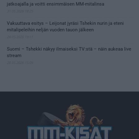
jatkoajalla ja voitti ensimmäisen MM-mitalinsa
31.05.2026 18:25
Vakuuttava esitys – Leijonat jyräsi Tshekin nurin ja eteni
mitalipeleihin neljän vuoden tauon jälkeen
28.05.2026 19:11
Suomi – Tshekki näkyy ilmaiseksi TV:stä – näin aukeaa live
stream
28.05.2026 15:09