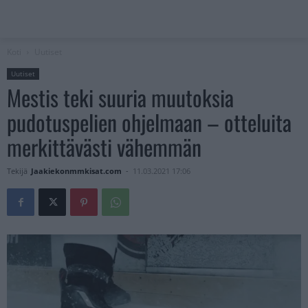
Koti
Uutiset
Uutiset
Mestis teki suuria muutoksia
pudotuspelien ohjelmaan – otteluita
merkittävästi vähemmän
Tekijä
Jaakiekonmmkisat.com
-
11.03.2021 17:06