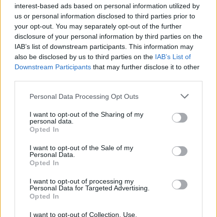
interest-based ads based on personal information utilized by
(tarvittaessa)
us or personal information disclosed to third parties prior to
your opt-out. You may separately opt-out of the further
disclosure of your personal information by third parties on the
IAB’s list of downstream participants. This information may
also be disclosed by us to third parties on the
IAB’s List of
Downstream Participants
that may further disclose it to other
third parties.
Personal Data Processing Opt Outs
I want to opt-out of the Sharing of my
Edellinen artikkeli
Seuraava artikkeli
personal data.
KalPan kotisuorittaminen
Raimo Helminen tänään 57
Opted In
ihmetyttää Liigassa – keikkuu
vuotta – katso ”Raipen”
kiinni suorassa
maajoukkueuran viimeinen
I want to opt-out of the Sale of my
Personal Data.
pudotuspelipaikassa
vaihto
Opted In
vieraspelaamisen ansiosta
I want to opt-out of processing my
Personal Data for Targeted Advertising.
Opted In
LIITTYVÄT ARTIKKELIT
LISÄÄ TEKIJÄLTÄ
I want to opt-out of Collection, Use,