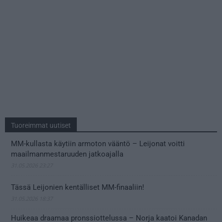
Tuoreimmat uutiset
MM-kullasta käytiin armoton vääntö – Leijonat voitti
maailmanmestaruuden jatkoajalla
31.05.2026 23:27
Tässä Leijonien kentälliset MM-finaaliin!
31.05.2026 18:37
Huikeaa draamaa pronssiottelussa – Norja kaatoi Kanadan