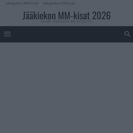
Jalkapallon MM-kisat
Jalkapallon EM-kisat
Jääkiekon MM-kisat 2026
KAIKKI JÄÄKIEKON MM-KISOISTA