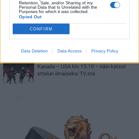
Retention, Sale, and/or Sharing of my
Leijonat julkisti ketjut Sveitsi-peliin –
Personal Data that Is Unrelated with the
Purposes for which it was collected.
Aleksander Barkov tekee paluun
Opted Out
kaukaloon
CONFIRM
Venäläisveskari sekosi Suomen 2.
divisioonassa – sai samasta tilanteesta
50 jäähyminuuttia
Data Deletion
Data Access
Privacy Policy
Kanada – USA klo 15:10 – näin katsot
ottelun ilmaiseksi TV:stä