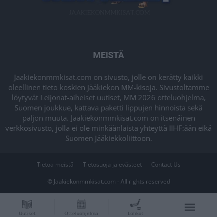
MEISTÄ
Jaakiekonmmkisat.com on sivusto, jolle on kerätty kaikki
oleellinen tieto koskien Jääkiekon MM-kisoja. Sivustoltamme
löytyvät Leijonat-aiheiset uutiset, MM 2026 otteluohjelma,
Suomen joukkue, kattava paketti lippujen hinnoista sekä
paljon muuta. Jaakiekonmmkisat.com on itsenäinen
verkkosivusto, jolla ei ole minkäänlaista yhteyttä IIHF:ään eikä
Suomen Jääkiekkoliittoon.
Tietoa meistä
Tietosuoja ja evästeet
Contact Us
© Jaakiekonmmkisat.com - All rights reserved
Uutiset
Otteluohjelma
Lohkot