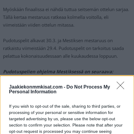
Myöskään finaalissa ei nähdä tuttua seitsemän ottelun sarjaa.
Tällä kertaa mestaruus ratkeaa kolmella voitolla, eli
viimeistään viiden ottelun mitassa.
Pudotuspelit alkavat 30.3. ja Mestiksen mestaruus on
ratkaistu viimeistään 29.4. Pudotuspelit on tarkoitus saada
pelattua kokonaisuudessaan alle kuukaudessa loppuun.
Pudotuspelien ohjelma Mestiksessä on seuraava:
Villikorttikierros 30.3., 1.4. ja 3.4. (tarvittaessa)
Jaakiekonmmkisat.com -
Do Not Process My
Personal Information
Puolivälierät 6.4., 8.4. ja 10.4. (tarvittaessa)
If you wish to opt-out of the sale, sharing to third parties, or
processing of your personal or sensitive information for
Välierät 13.4., 15.4. ja 17.4. (tarvittaessa)
targeted advertising by us, please use the below opt-out
section to confirm your selection. Please note that after your
opt-out request is processed you may continue seeing
Finaalit 20.4., 22.4., 24.4., 27.4. (tarvittaessa) ja 29.4.