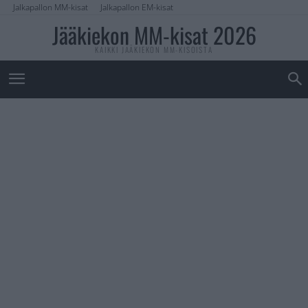
Jalkapallon MM-kisat
Jalkapallon EM-kisat
Jääkiekon MM-kisat 2026
KAIKKI JÄÄKIEKON MM-KISOISTA