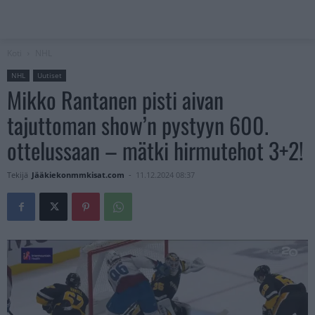
Koti
NHL
NHL
Uutiset
Mikko Rantanen pisti aivan
tajuttoman show’n pystyyn 600.
ottelussaan – mätki hirmutehot 3+2!
Tekijä
Jääkiekonmmkisat.com
-
11.12.2024 08:37