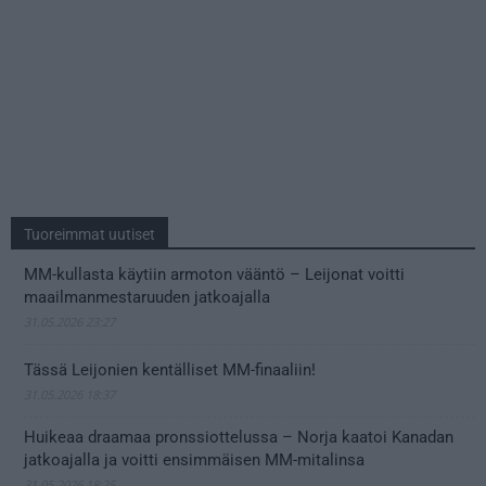
Tuoreimmat uutiset
MM-kullasta käytiin armoton vääntö – Leijonat voitti
maailmanmestaruuden jatkoajalla
31.05.2026 23:27
Tässä Leijonien kentälliset MM-finaaliin!
31.05.2026 18:37
Huikeaa draamaa pronssiottelussa – Norja kaatoi Kanadan
jatkoajalla ja voitti ensimmäisen MM-mitalinsa
31.05.2026 18:25