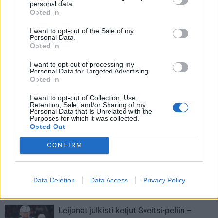
tuuletteli huipputorjuntaa kesken Tapparan hyökkäyksen
personal data.
Opted In
I want to opt-out of the Sale of my
Personal Data.
Opted In
I want to opt-out of processing my
Personal Data for Targeted Advertising.
Opted In
I want to opt-out of Collection, Use,
Retention, Sale, and/or Sharing of my
Edellinen artikkeli
Seuraava artikkeli
Personal Data that Is Unrelated with the
Purposes for which it was collected.
Pelicansin Patrik Bartosakilta
EHT-turnaus: Suomi-Tshekki
Opted Out
erikoinen temppu – tuuletteli
näkyy ilmaiseksi TV:stä – näin
huipputorjuntaa kesken
katsot ottelun
CONFIRM
Tapparan hyökkäyksen
Data Deletion
Data Access
Privacy Policy
LIITTYVÄT ARTIKKELIT
LISÄÄ TEKIJÄLTÄ
Leijonat julkisti ketjut Sveitsi-peliin –