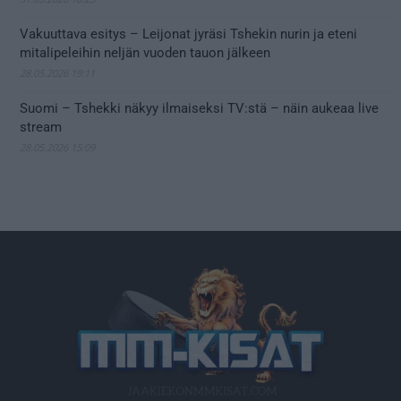
Vakuuttava esitys – Leijonat jyräsi Tshekin nurin ja eteni
mitalipeleihin neljän vuoden tauon jälkeen
28.05.2026 19:11
Suomi – Tshekki näkyy ilmaiseksi TV:stä – näin aukeaa live
stream
28.05.2026 15:09