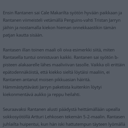
Ensin Rantanen sai Cale Makarilta syötön hyvään paikkaan ja
Rantanen viimeisteli vetämällä Penguins-vahti Tristan Jarryn
jäihin ja nostamalla kiekon hieman onnekkaastikin tämän
patjan kautta sisään.
Rantasen illan toinen maali oli oiva esimerkki siitä, miten
Rantasella tuntui onnistuvan kaikki. Rantanen sai syötön b-
pisteen alakaarelle lähes maaliviivan tasolle. Vaikka oli erittäin
epätodennäköistä, että kiekko sieltä löytäisi maaliin, ei
Rantanen antanut moisen pikkuasian häiritä.
Hämmästyttävästi Jarryn paketista kuitenkin löytyi
kiekonmentävä aukko ja reppu heilahti.
Seuraavaksi Rantanen alusti päädystä heittämällään upealla
sokkosyötöllä Artturi Lehkosen tekemän 5-2-maalin. Rantasen
juhlailta huipentui, kun hän iski hattutempun täyteen lyömällä