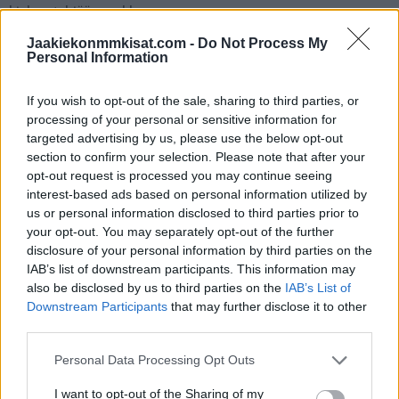
kiekon tyhjään verkkoon.
Jaakiekonmmkisat.com -
Do Not Process My
Mikko Rantanen oli aivan mielettömässä
Personal Information
iskussa ja riehui tehot 3+2:
If you wish to opt-out of the sale, sharing to third parties, or
processing of your personal or sensitive information for
targeted advertising by us, please use the below opt-out
section to confirm your selection. Please note that after your
opt-out request is processed you may continue seeing
interest-based ads based on personal information utilized by
us or personal information disclosed to third parties prior to
your opt-out. You may separately opt-out of the further
disclosure of your personal information by third parties on the
IAB’s list of downstream participants. This information may
also be disclosed by us to third parties on the
IAB’s List of
Downstream Participants
that may further disclose it to other
third parties.
Personal Data Processing Opt Outs
Katso myös:
Pelicansin Patrik Bartosakilta erikoinen temppu –
I want to opt-out of the Sharing of my