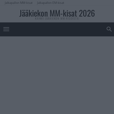
Jalkapallon MM-kisat
Jalkapallon EM-kisat
Jääkiekon MM-kisat 2026
KAIKKI JÄÄKIEKON MM-KISOISTA