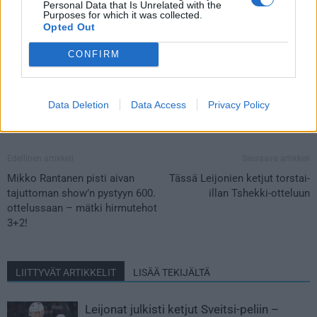
Personal Data that Is Unrelated with the
Turkulainen Jerry, HC Ajoie
Purposes for which it was collected.
Opted Out
CONFIRM
Data Deletion
Data Access
Privacy Policy
Edellinen artikkeli
Seuraava artikkeli
Mikko Rantanen pisti aivan
Tässä Leijonien ketjut torstai-
tajuttoman show’n pystyyn 600.
illan Tshekki-otteluun
ottelussaan – mätki hirmutehot
3+2!
LIITTYVÄT ARTIKKELIT
LISÄÄ TEKIJÄLTÄ
Leijonat julkisti ketjut Sveitsi-peliin –