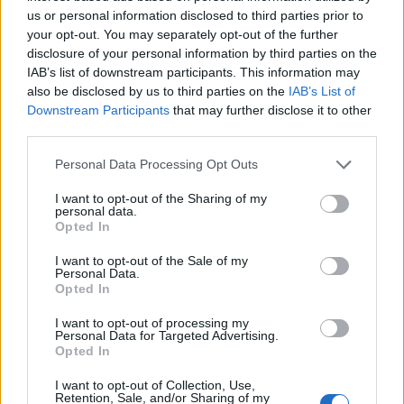
us or personal information disclosed to third parties prior to
your opt-out. You may separately opt-out of the further
Hyökkääjät:
disclosure of your personal information by third parties on the
Borgström Henrik, HV71
IAB’s list of downstream participants. This information may
Haapala Henrik, Malmö Redhawks
also be disclosed by us to third parties on the
IAB’s List of
Ikonen Joona, Malmö Redhawks
Downstream Participants
that may further disclose it to other
third parties.
Kapanen Oliver, Timrå IK
Kossila Kalle, Örebro HK
Personal Data Processing Opt Outs
Leino Robert, Örebro HK
I want to opt-out of the Sharing of my
Merelä Waltteri, SC Bern
personal data.
Opted In
Nurmi Markus, Luleå HF
Pajuniemi Lauri, Lausanne HC
I want to opt-out of the Sale of my
Personal Data.
Pesonen Harri, SCL Tigers
Opted In
Puistola Patrik, Örebro HK
Ranta Sampo, MoDo Hockey
I want to opt-out of processing my
Personal Data for Targeted Advertising.
Ruotsalainen Arttu, Frölunda HC
Opted In
Sallinen Jere, EHC Biel-Bienne
I want to opt-out of Collection, Use,
Suomela Antti, Lausanne HC
Retention, Sale, and/or Sharing of my