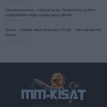
31.05.2026 18:25
Vakuuttava esitys – Leijonat jyräsi Tshekin nurin ja eteni
mitalipeleihin neljän vuoden tauon jälkeen
28.05.2026 19:11
Suomi – Tshekki näkyy ilmaiseksi TV:stä – näin aukeaa live
stream
28.05.2026 15:09