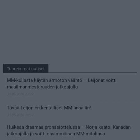
Tuoreimmat uutiset
MM-kullasta käytiin armoton vääntö – Leijonat voitti
maailmanmestaruuden jatkoajalla
31.05.2026 23:27
Tässä Leijonien kentälliset MM-finaaliin!
31.05.2026 18:37
Huikeaa draamaa pronssiottelussa – Norja kaatoi Kanadan
jatkoajalla ja voitti ensimmäisen MM-mitalinsa