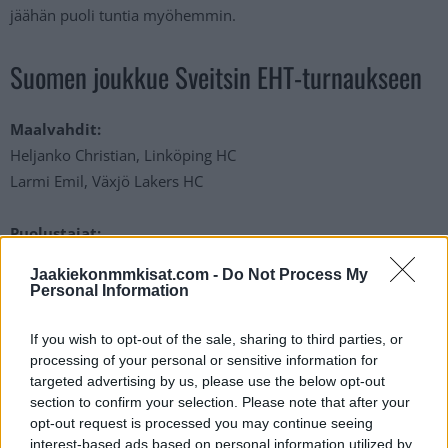
jäähän puoli tuntia myöhemmin.
Suomen joukkue Sveitsin EHT-turnaukseen
Maalvahdit:
Heljanko Christian, Linköping HC
Larmi Emil, Växjö Lakers HC
Puolustajat:
Kinnunen Santtu, ZSC Lions
Jaakiekonmmkisat.com -
Do Not Process My
Riikola Juuso, SCL Tigers
Personal Information
Rissanen Rasmus, Linköping HC
Thomson Lassi, Malmö Redhawks
If you wish to opt-out of the sale, sharing to third parties, or
processing of your personal or sensitive information for
Saarijärvi Vili, SCL Tigers
targeted advertising by us, please use the below opt-out
Salo Robin, Malmö Redhawks
section to confirm your selection. Please note that after your
Seppälä Peetro, Örebro HK
opt-out request is processed you may continue seeing
Winberg Tobias, MoDo Hockey
interest-based ads based on personal information utilized by