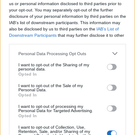
us or personal information disclosed to third parties prior to
your opt-out. You may separately opt-out of the further
disclosure of your personal information by third parties on the
IAB’s list of downstream participants. This information may
also be disclosed by us to third parties on the
IAB’s List of
Downstream Participants
that may further disclose it to other
third parties.
Personal Data Processing Opt Outs
Edellinen artikkeli
Seuraava artikkeli
I want to opt-out of the Sharing of my
Leijonille tarjolla hurjia
Nick Suzuki taiteili
personal data.
vahvistuksia NHL:stä – näiden
käsittämättömän
Opted In
suomalaisten pelit päättyivät
alivoimamaalin – nosti kiekon
runkosarjaan
polvillaan ollessaan yhdellä
I want to opt-out of the Sale of my
Personal Data.
kädellä verkon perukoille
Opted In
I want to opt-out of processing my
Personal Data for Targeted Advertising.
LIITTYVÄT ARTIKKELIT
LISÄÄ TEKIJÄLTÄ
Opted In
I want to opt-out of Collection, Use,
Leijonat julkisti ketjut Sveitsi-peliin –
Retention, Sale, and/or Sharing of my