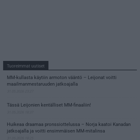
Tuoreimmat uutiset
MM-kullasta käytiin armoton vääntö – Leijonat voitti
maailmanmestaruuden jatkoajalla
31.05.2026 23:27
Tässä Leijonien kentälliset MM-finaaliin!
31.05.2026 18:37
Huikeaa draamaa pronssiottelussa – Norja kaatoi Kanadan
jatkoajalla ja voitti ensimmäisen MM-mitalinsa
31.05.2026 18:25