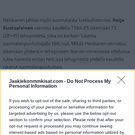
Heiskanen jahtaa myös suomalaista kiekkohistoriaa.
Reijo
Ruotsalainen
onnistui kaudella 1984-85 iskemään 73
(28+45) tehopistettä, joka on korkein lukema
suomalaispuolustajalle NHL:ssä. Mikäli Heiskanen onnistuu
iskemään yhdenkin tehopisteen Starsin viimeisessä ottelussa,
tulee hänestä eniten NHL:ssä tehopisteitä yhdellä kaudella
iskenyt suomalaispuolustaja.
Jaakiekonmmkisat.com -
Do Not Process My
https://twitter.com/DallasStars/status/164630732470378086
Personal Information
5
If you wish to opt-out of the sale, sharing to third parties, or
Jos twiitti ei näy laitteellasi voit katsoa sen suoraan
Twitteristä
.
processing of your personal or sensitive information for
targeted advertising by us, please use the below opt-out
section to confirm your selection. Please note that after your
Lue myös:
Leijonille tarjolla hurjia vahvistuksia NHL:stä –
opt-out request is processed you may continue seeing
näiden suomalaisten pelit päättyivät runkosarjaan
interest-based ads based on personal information utilized by