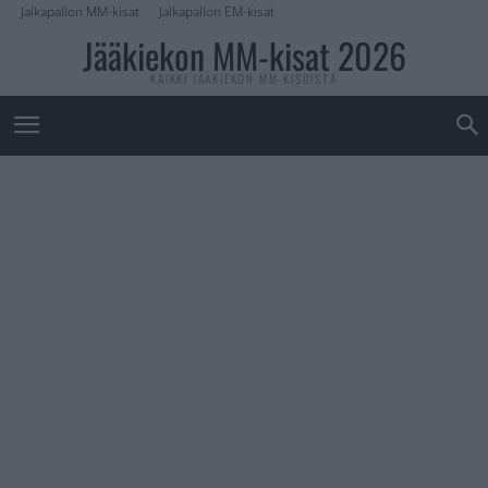
Jalkapallon MM-kisat
Jalkapallon EM-kisat
Jääkiekon MM-kisat 2026
KAIKKI JÄÄKIEKON MM-KISOISTA