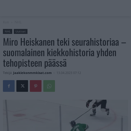
Koti
NHL
NHL
Uutiset
Miro Heiskanen teki seurahistoriaa –
suomalainen kiekkohistoria yhden
tehopisteen päässä
Tekijä
Jaakiekonmmkisat.com
-
13.04.2023 07:12