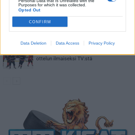
Aleksander Barkov tekee paluun
Personal Data that Is Unrelated with the
Purposes for which it was collected.
kaukaloon
Opted Out
CONFIRM
Venäläisveskari sekosi Suomen 2.
divisioonassa – sai samasta tilanteesta
50 jäähyminuuttia
Data Deletion
Data Access
Privacy Policy
Kanada – USA klo 15:10 – näin katsot
ottelun ilmaiseksi TV:stä