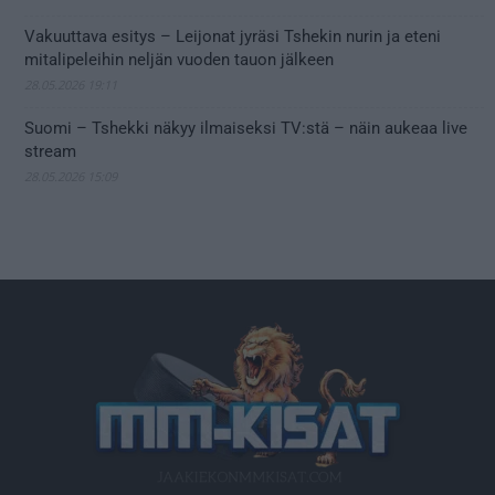
Vakuuttava esitys – Leijonat jyräsi Tshekin nurin ja eteni
mitalipeleihin neljän vuoden tauon jälkeen
28.05.2026 19:11
Suomi – Tshekki näkyy ilmaiseksi TV:stä – näin aukeaa live
stream
28.05.2026 15:09