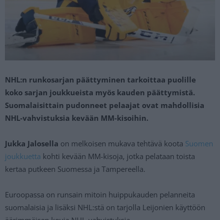
NHL:n runkosarjan päättyminen tarkoittaa puolille
koko sarjan joukkueista myös kauden päättymistä.
Suomalaisittain pudonneet pelaajat ovat mahdollisia
NHL-vahvistuksia kevään MM-kisoihin.
Jukka Jalosella
on melkoisen mukava tehtävä koota
Suomen
joukkuetta
kohti kevään MM-kisoja, jotka pelataan toista
kertaa putkeen Suomessa ja Tampereella.
Euroopassa on runsain mitoin huippukauden pelanneita
suomalaisia ja lisäksi NHL:stä on tarjolla Leijonien käyttöön
äärimmäisen kovia NHL-vahvistuksia.