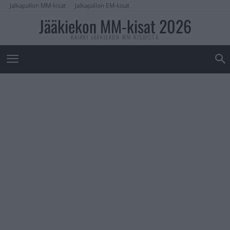
Jalkapallon MM-kisat
Jalkapallon EM-kisat
Jääkiekon MM-kisat 2026
KAIKKI JÄÄKIEKON MM-KISOISTA