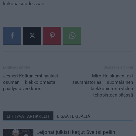
kokonaisuudessaan!
Edellinen artikkeli
Seuraava artikkeli
Jesperi Kotkaniemi naulasi
Miro Heiskanen teki
osuman – kiekko omasta
seurahistoriaa – suomalainen
päädystä verkkoon
kiekkohistoria yhden
tehopisteen päässä
LIITTYVÄT ARTIKKELIT
LISÄÄ TEKIJÄLTÄ
Leijonat julkisti ketjut Sveitsi-peliin –