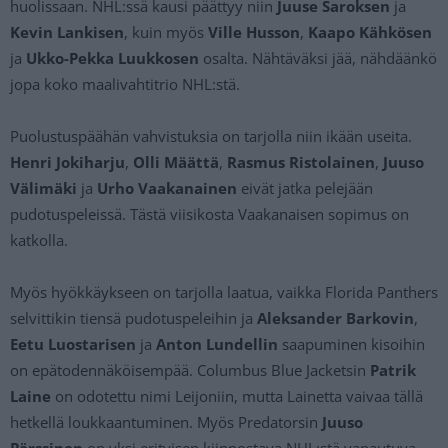
huolissaan. NHL:ssä kausi päättyy niin
Juuse Saroksen
ja
Kevin Lankisen
, kuin myös
Ville Husson
,
Kaapo Kähkösen
ja
Ukko-Pekka Luukkosen
osalta. Nähtäväksi jää, nähdäänkö
jopa koko maalivahtitrio NHL:stä.
Puolustuspäähän vahvistuksia on tarjolla niin ikään useita.
Henri Jokiharju
,
Olli Määttä
,
Rasmus Ristolainen
,
Juuso
Välimäki
ja
Urho Vaakanainen
eivät jatka pelejään
pudotuspeleissä. Tästä viisikosta Vaakanaisen sopimus on
katkolla.
Myös hyökkäykseen on tarjolla laatua, vaikka Florida Panthers
selvittikin tiensä pudotuspeleihin ja
Aleksander Barkovin
,
Eetu Luostarisen
ja
Anton Lundellin
saapuminen kisoihin
on epätodennäköisempää. Columbus Blue Jacketsin
Patrik
Laine
on odotettu nimi Leijoniin, mutta Lainetta vaivaa tällä
hetkellä loukkaantuminen. Myös Predatorsin
Juuso
Pärssinen
on yksi erityisen kiinnostava NHL:stä vapautuva