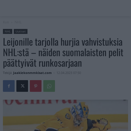
Koti
NHL
NHL
Uutiset
Leijonille tarjolla hurjia vahvistuksia
NHL:stä – näiden suomalaisten pelit
päättyivät runkosarjaan
Tekijä
Jaakiekonmmkisat.com
-
12.04.2023 07:50