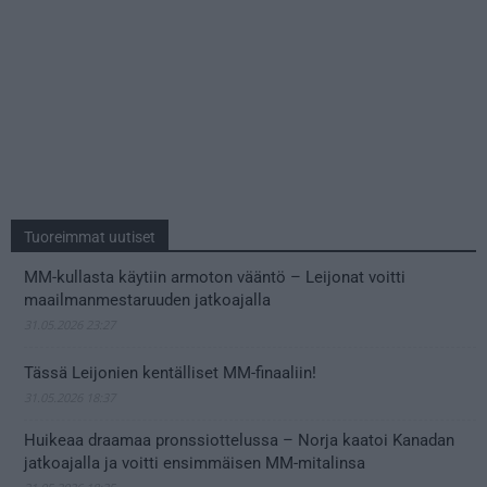
Tuoreimmat uutiset
MM-kullasta käytiin armoton vääntö – Leijonat voitti
maailmanmestaruuden jatkoajalla
31.05.2026 23:27
Tässä Leijonien kentälliset MM-finaaliin!
31.05.2026 18:37
Huikeaa draamaa pronssiottelussa – Norja kaatoi Kanadan
jatkoajalla ja voitti ensimmäisen MM-mitalinsa