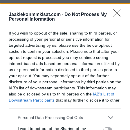
Ville Husso
Olli Määttä
Jaakiekonmmkisat.com -
Do Not Process My
Personal Information
Montreal Canadiens
If you wish to opt-out of the sale, sharing to third parties, or
processing of your personal or sensitive information for
Joel Armia
targeted advertising by us, please use the below opt-out
Jesse Ylönen
section to confirm your selection. Please note that after your
opt-out request is processed you may continue seeing
interest-based ads based on personal information utilized by
Nashville Predators
us or personal information disclosed to third parties prior to
your opt-out. You may separately opt-out of the further
Kevin Lankinen
disclosure of your personal information by third parties on the
IAB’s list of downstream participants. This information may
Juuso Pärssinen
also be disclosed by us to third parties on the
IAB’s List of
Juuse Saros
Downstream Participants
that may further disclose it to other
third parties.
Philadelphia Flyers
Personal Data Processing Opt Outs
Rasmus Ristolainen
I want to opt-out of the Sharing of my