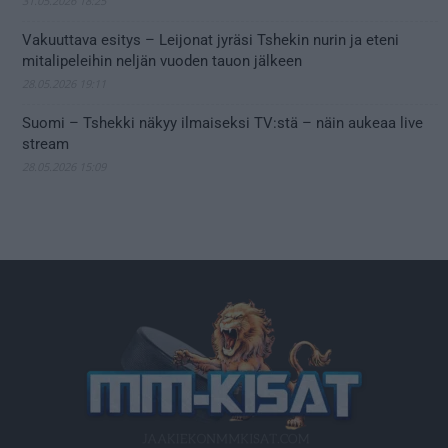
31.05.2026 18:25
Vakuuttava esitys – Leijonat jyräsi Tshekin nurin ja eteni
mitalipeleihin neljän vuoden tauon jälkeen
28.05.2026 19:11
Suomi – Tshekki näkyy ilmaiseksi TV:stä – näin aukeaa live
stream
28.05.2026 15:09