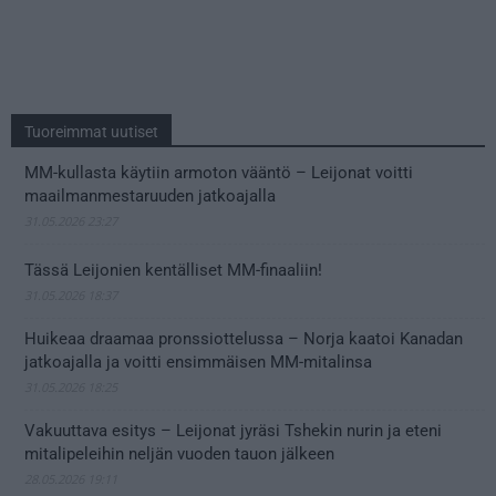
Tuoreimmat uutiset
MM-kullasta käytiin armoton vääntö – Leijonat voitti
maailmanmestaruuden jatkoajalla
31.05.2026 23:27
Tässä Leijonien kentälliset MM-finaaliin!
31.05.2026 18:37
Huikeaa draamaa pronssiottelussa – Norja kaatoi Kanadan
jatkoajalla ja voitti ensimmäisen MM-mitalinsa
31.05.2026 18:25
Vakuuttava esitys – Leijonat jyräsi Tshekin nurin ja eteni
mitalipeleihin neljän vuoden tauon jälkeen
28.05.2026 19:11