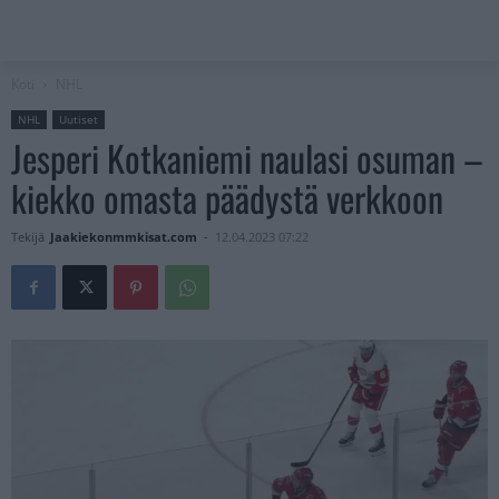
Koti
NHL
NHL
Uutiset
Jesperi Kotkaniemi naulasi osuman –
kiekko omasta päädystä verkkoon
Tekijä
Jaakiekonmmkisat.com
-
12.04.2023 07:22