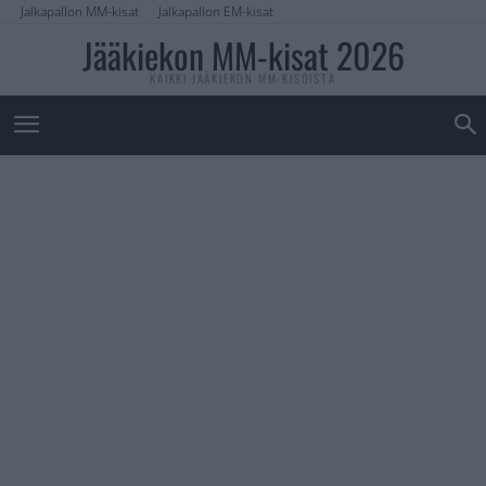
Jalkapallon MM-kisat
Jalkapallon EM-kisat
Jääkiekon MM-kisat 2026
KAIKKI JÄÄKIEKON MM-KISOISTA