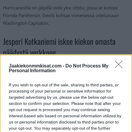
Hurricanesilla on jäljellä vielä yksi ottelu, jossa se kohtaa
Florida Panthersin. Devils kohtaa viimeisessä ottelussaan
Washington Capitalsin.
Jesperi Kotkaniemi iskee kiekon omasta
päädystä verkkoon
Jaakiekonmmkisat.com -
Do Not Process My
https://twitter.com/NHL_fi/status/1646006277795983363
Personal Information
Jos twiitti ei näy laitteellasi voit katsoa sen suoraan
Twitteristä
.
If you wish to opt-out of the sale, sharing to third parties, or
processing of your personal or sensitive information for
targeted advertising by us, please use the below opt-out
Lue myös:
Pittsburgh Penguinsilta sulaminen pudotuspelien
section to confirm your selection. Please note that after your
kynnyksellä – Florida Panthers raivasi tiensä jatkoon
opt-out request is processed you may continue seeing
interest-based ads based on personal information utilized by
us or personal information disclosed to third parties prior to
your opt-out. You may separately opt-out of the further