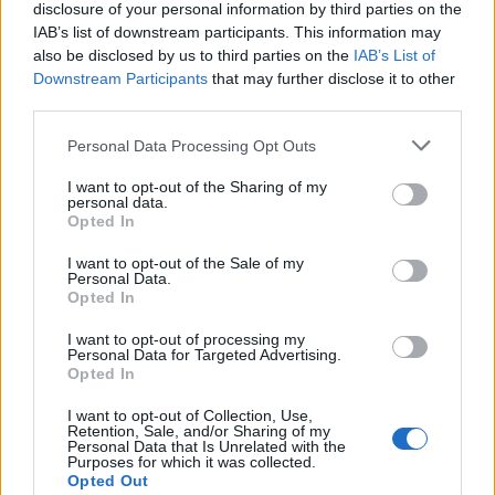
disclosure of your personal information by third parties on the
IAB’s list of downstream participants. This information may
also be disclosed by us to third parties on the
IAB’s List of
Downstream Participants
that may further disclose it to other
third parties.
Edellinen artikkeli
Seuraava artikkeli
Personal Data Processing Opt Outs
Pittsburgh Penguinsilta
Leijonille tarjolla hurjia
I want to opt-out of the Sharing of my
sulaminen pudotuspelien
vahvistuksia NHL:stä – näiden
personal data.
kynnyksellä – Florida Panthers
suomalaisten pelit päättyivät
Opted In
raivasi tiensä jatkoon
runkosarjaan
I want to opt-out of the Sale of my
Personal Data.
Opted In
LIITTYVÄT ARTIKKELIT
LISÄÄ TEKIJÄLTÄ
I want to opt-out of processing my
Personal Data for Targeted Advertising.
Leijonat julkisti ketjut Sveitsi-peliin –
Opted In
Aleksander Barkov tekee paluun
I want to opt-out of Collection, Use,
kaukaloon
Retention, Sale, and/or Sharing of my
Personal Data that Is Unrelated with the
Purposes for which it was collected.
Venäläisveskari sekosi Suomen 2.
Opted Out