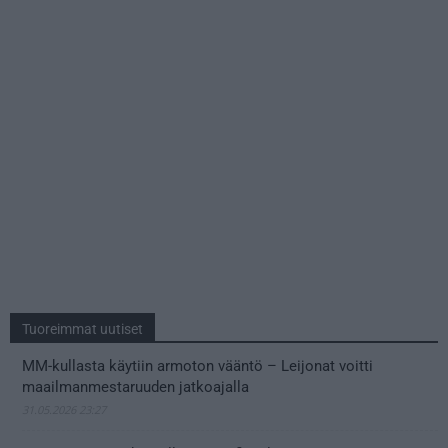
Tuoreimmat uutiset
MM-kullasta käytiin armoton vääntö – Leijonat voitti
maailmanmestaruuden jatkoajalla
31.05.2026 23:27