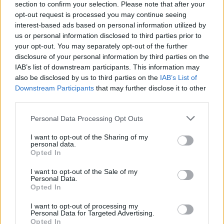
section to confirm your selection. Please note that after your
opt-out request is processed you may continue seeing
interest-based ads based on personal information utilized by
us or personal information disclosed to third parties prior to
Jos video ei näy laitteellasi voit katsoa sen suoraan
your opt-out. You may separately opt-out of the further
Youtubesta
.
disclosure of your personal information by third parties on the
IAB’s list of downstream participants. This information may
also be disclosed by us to third parties on the
IAB’s List of
Downstream Participants
that may further disclose it to other
third parties.
Personal Data Processing Opt Outs
I want to opt-out of the Sharing of my
personal data.
Opted In
Edellinen artikkeli
Seuraava artikkeli
HS: Entinen SM-liigapelaaja
Nyt lähti käsistä! Suomessa
I want to opt-out of the Sale of my
Personal Data.
murtautui kirveellä taloon
juniorisarjassa nähtiin
Opted In
Tampereella – tuomittiin
joukkotappelu – 150
ehdottomaan
jäähyminuuttia!
I want to opt-out of processing my
vankeusrangaistukseen
Personal Data for Targeted Advertising.
Opted In