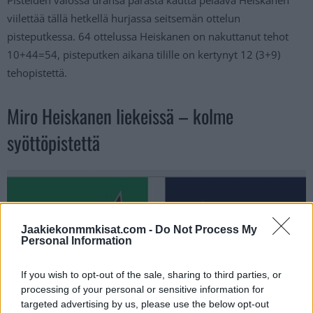
viilettää tällä hetkellä hurjassa seitsemän ottelun
pisteputkessa. 64 ottelussa Heiskanen on nakuttanut tehot
10+44=54, pisteputken aikana tilille on kertynyt 12 (3+9)
tehopistettä.
Miro Heiskanen liekeissä – kolme
syöttöpistettä
Jaakiekonmmkisat.com -
Do Not Process My
Personal Information
If you wish to opt-out of the sale, sharing to third parties, or
processing of your personal or sensitive information for
targeted advertising by us, please use the below opt-out