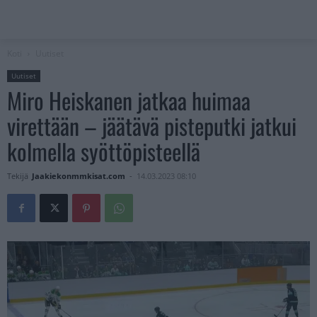
Koti
Uutiset
Uutiset
Miro Heiskanen jatkaa huimaa
virettään – jäätävä pisteputki jatkui
kolmella syöttöpisteellä
Tekijä
Jaakiekonmmkisat.com
-
14.03.2023 08:10