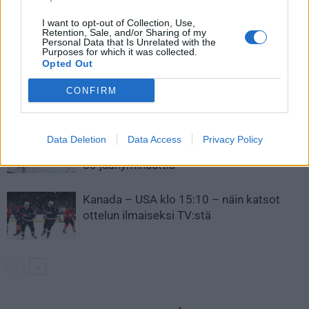
I want to opt-out of Collection, Use,
LIITTYVÄT ARTIKKELIT
LISÄÄ TEKIJÄLTÄ
Retention, Sale, and/or Sharing of my
Personal Data that Is Unrelated with the
Purposes for which it was collected.
Opted Out
Leijonat julkisti ketjut Sveitsi-peliin –
Aleksander Barkov tekee paluun
CONFIRM
kaukaloon
Venäläisveskari sekosi Suomen 2.
Data Deletion
Data Access
Privacy Policy
divisioonassa – sai samasta tilanteesta
50 jäähyminuuttia
Kanada – USA klo 15:10 – näin katsot
ottelun ilmaiseksi TV:stä