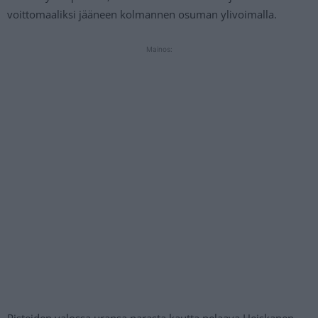
voittomaaliksi jääneen kolmannen osuman ylivoimalla.
Mainos:
Pisteiden valossa uransa parasta kautta pelaava Heiskanen