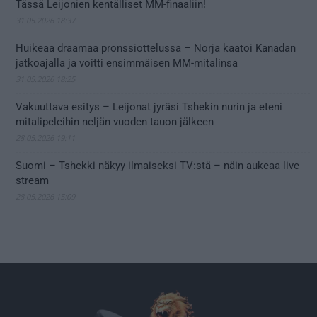
Tässä Leijonien kentälliset MM-finaaliin!
31.05.2026 18:37
Huikeaa draamaa pronssiottelussa – Norja kaatoi Kanadan
jatkoajalla ja voitti ensimmäisen MM-mitalinsa
31.05.2026 18:25
Vakuuttava esitys – Leijonat jyräsi Tshekin nurin ja eteni
mitalipeleihin neljän vuoden tauon jälkeen
28.05.2026 19:11
Suomi – Tshekki näkyy ilmaiseksi TV:stä – näin aukeaa live
stream
28.05.2026 15:09