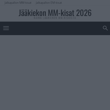
Jalkapallon MM-kisat
Jalkapallon EM-kisat
Jääkiekon MM-kisat 2026
KAIKKI JÄÄKIEKON MM-KISOISTA