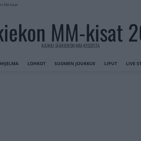
on EM-kisat
kiekon MM-kisat 
KAIKKI JÄÄKIEKON MM-KISOISTA
OHJELMA
LOHKOT
SUOMEN JOUKKUE
LIPUT
LIVE 