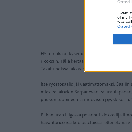
Opted 
I want t
of my P
was col
Opted 
HS:n mukaan kyseinen entinen Liigan runkopel
rikoksiin. Tällä kertaa tuoreimmassa rikoks
Takahuhdissa iäkkään pariskunnan omakotita
Itse ryöstösaalis jäi vaatimattomaksi. Saalii
mies vei ainakin Sarpanevan valurautapadan,
puukon tuppineen ja muovisen pyykkikorin. Va
Pitkän uran Liigassa pelannut kiekkoilija ilmo
havahtuneensa kuulusteluissa ”ettei elämä v