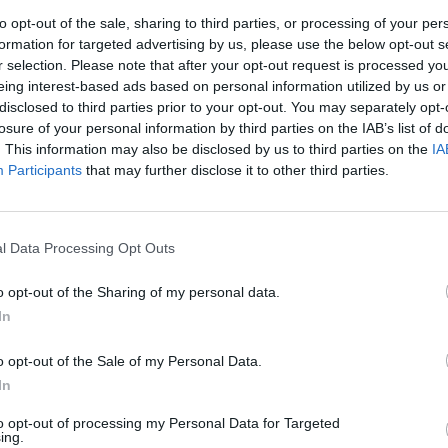
to opt-out of the sale, sharing to third parties, or processing of your per
formation for targeted advertising by us, please use the below opt-out s
r selection. Please note that after your opt-out request is processed y
rkeästä varkaudesta kuuden kuukauden
eing interest-based ads based on personal information utilized by us or
disclosed to third parties prior to your opt-out. You may separately opt-
losure of your personal information by third parties on the IAB’s list of
n syyllistyneestä entisestä SM-liigapelaajasta, joka on
. This information may also be disclosed by us to third parties on the
IA
maan kuuden kuukauden vankeusrangaistukseen.
Participants
that may further disclose it to other third parties.
 rikokseen syyllistynyt entinen SM-liigapelaaja ei
l Data Processing Opt Outs
otias mies suorittaa vankeusrangaistuksensa
o opt-out of the Sharing of my personal data.
In
Mainos:
o opt-out of the Sale of my Personal Data.
In
to opt-out of processing my Personal Data for Targeted
ing.