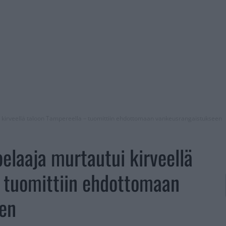
i kirveellä taloon Tampereella – tuomittiin ehdottomaan vankeusrangaistukseen
elaaja murtautui kirveellä
 tuomittiin ehdottomaan
en