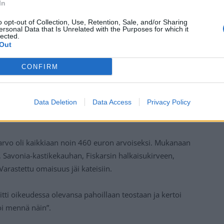
In
o opt-out of Collection, Use, Retention, Sale, and/or Sharing
ersonal Data that Is Unrelated with the Purposes for which it
lected.
Out
CONFIRM
aaja on syyllistynyt viime vuosien aikana useisiin
Data Deletion
Data Access
Privacy Policy
essa mies murtautui kirveen avulla Tampereen
loon keskellä yötä 10. maaliskuuta viime vuonna.
n arvo oli kaikkiaan noin 460 euron arvoiseksi. Mukanaan
 Savonia-kastikekauhan, Fiskarsin halkaisukirveen,
rastettu omaisuus jäi kateisiin.
itti oikeudessa olevansa pahoillaan teostaan ja kertoi
oi mennä näin”.