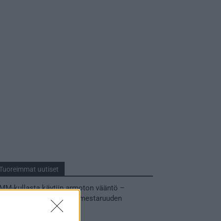
Tuoreimmat uutiset
MM-kullasta käytiin armoton vääntö –
Leijonat voitti maailmanmestaruuden
jatkoajalla
31.05.2026 23:27