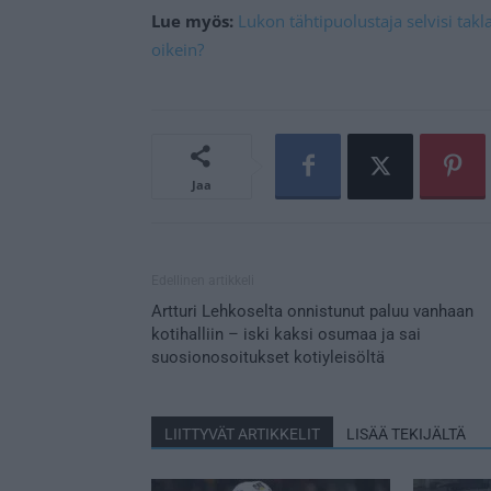
Lue myös:
Lukon tähtipuolustaja selvisi ta
oikein?
Jaa
Edellinen artikkeli
Artturi Lehkoselta onnistunut paluu vanhaan
kotihalliin – iski kaksi osumaa ja sai
suosionosoitukset kotiyleisöltä
LIITTYVÄT ARTIKKELIT
LISÄÄ TEKIJÄLTÄ