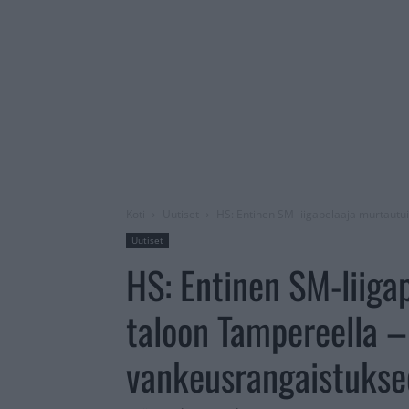
Koti
Uutiset
HS: Entinen SM-liigapelaaja murtautu
Uutiset
HS: Entinen SM-liigap
taloon Tampereella –
vankeusrangaistukse