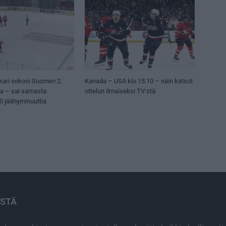
kari sekosi Suomen 2.
Kanada – USA klo 15:10 – näin katsot
sa – sai samasta
ottelun ilmaiseksi TV:stä
50 jäähyminuuttia
ISTÄ