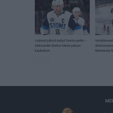
Leijonat julkisti ketjut Sveitsi-peliin –
Venäläisves
Aleksander Barkov tekee paluun
divisioonas
kaukaloon
tilanteesta 
ME