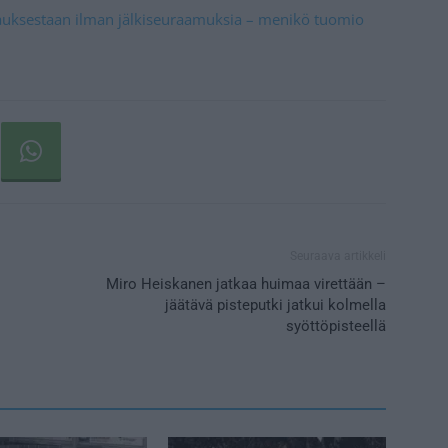
klauksestaan ilman jälkiseuraamuksia – menikö tuomio
Seuraava artikkeli
Miro Heiskanen jatkaa huimaa virettään –
jäätävä pisteputki jatkui kolmella
syöttöpisteellä