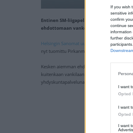
If you wish 
sensitive in
confirm you
Entinen SM-liigapelaaja on tuomittu tö
continue se
ehdottomaan vankeusrangaistukseen.
information 
further disc
Helsingin Sanomat uutisoi
törkeään varkautee
participants
nyt tuomittu Pirkanmaan käräjillä ehdotto
Downstream 
Kesken aiemman ehdonalaisen tuomion koeajan
Persona
kuitenkaan vankilaan joudu, vaan noin 40-vu
yhdyskuntapalveluna.
I want t
Opted 
I want t
Opted 
I want 
Advertis