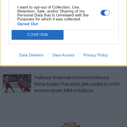
I want to opt-out of Collection, Use,
LIITTYVÄT ARTIKKELIT
LISÄÄ TEKIJÄLTÄ
Retention, Sale, and/or Sharing of my
Personal Data that Is Unrelated with the
Purposes for which it was collected.
MM-kullasta käytiin armoton vääntö –
Opted Out
Leijonat voitti maailmanmestaruuden
CONFIRM
jatkoajalla
Tässä Leijonien kentälliset MM-finaaliin!
Data Deletion
Data Access
Privacy Policy
Huikeaa draamaa pronssiottelussa –
Norja kaatoi Kanadan jatkoajalla ja voitti
ensimmäisen MM-mitalinsa