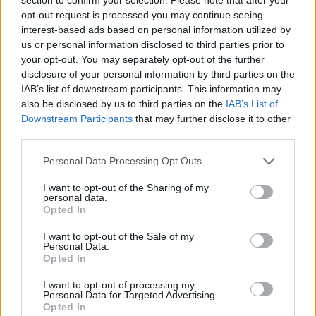
opt-out request is processed you may continue seeing
interest-based ads based on personal information utilized by
17:20 Itävalta – Ranska
us or personal information disclosed to third parties prior to
17:20 Unkari – Tanska
your opt-out. You may separately opt-out of the further
21:20 Ruotsi – Slovenia
disclosure of your personal information by third parties on the
21:20 Sveitsi – Norja
IAB’s list of downstream participants. This information may
also be disclosed by us to third parties on the
IAB’s List of
Downstream Participants
that may further disclose it to other
third parties.
Personal Data Processing Opt Outs
I want to opt-out of the Sharing of my
personal data.
Opted In
I want to opt-out of the Sale of my
Edellinen artikkeli
Seuraava artikkeli
Personal Data.
Leijonat reagoi Tony Sundin
Sveitsille karmeita uutisia –
Opted In
loukkaantumiseen – Jesper
supertähden kisat ohi
I want to opt-out of processing my
Mattila liittyy MM-joukkueeseen
Personal Data for Targeted Advertising.
Opted In