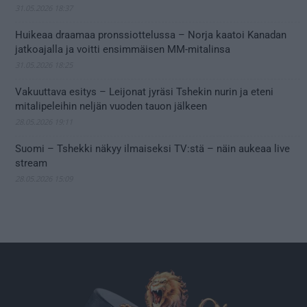
31.05.2026 18:37
Huikeaa draamaa pronssiottelussa – Norja kaatoi Kanadan
jatkoajalla ja voitti ensimmäisen MM-mitalinsa
31.05.2026 18:25
Vakuuttava esitys – Leijonat jyräsi Tshekin nurin ja eteni
mitalipeleihin neljän vuoden tauon jälkeen
28.05.2026 19:11
Suomi – Tshekki näkyy ilmaiseksi TV:stä – näin aukeaa live
stream
28.05.2026 15:09