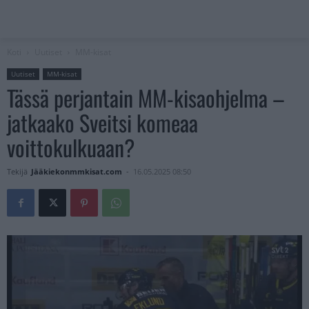
Koti
Uutiset
MM-kisat
Uutiset
MM-kisat
Tässä perjantain MM-kisaohjelma –
jatkaako Sveitsi komeaa
voittokulkuaan?
Tekijä
Jääkiekonmmkisat.com
-
16.05.2025 08:50