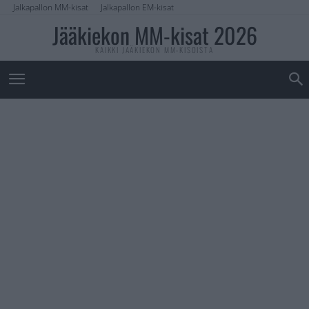
Jalkapallon MM-kisat
Jalkapallon EM-kisat
Jääkiekon MM-kisat 2026
KAIKKI JÄÄKIEKON MM-KISOISTA