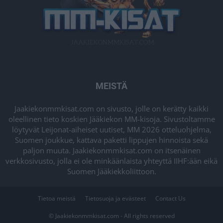
MEISTÄ
Jaakiekonmmkisat.com on sivusto, jolle on kerätty kaikki
oleellinen tieto koskien Jääkiekon MM-kisoja. Sivustoltamme
löytyvät Leijonat-aiheiset uutiset, MM 2026 otteluohjelma,
Suomen joukkue, kattava paketti lippujen hinnoista sekä
paljon muuta. Jaakiekonmmkisat.com on itsenäinen
verkkosivusto, jolla ei ole minkäänlaista yhteyttä IIHF:ään eikä
Suomen Jääkiekkoliittoon.
Tietoa meistä
Tietosuoja ja evästeet
Contact Us
© Jaakiekonmmkisat.com - All rights reserved