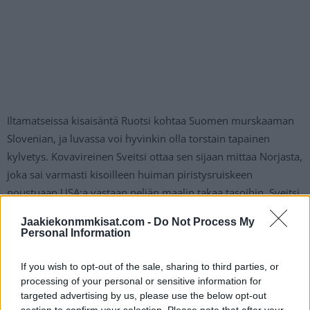
Iltamatseissa kisaisäntä Ruotsi kohtaa Suomen murskaaman
Slovenian, ja luvassa voi hyvinkin olla torstain tapainen
kylvetys. Kovavireinen Sveitsi ottaa sen sijaan mittaa Norjasta,
joka sai varmasti kisoilleen huiman piristysruiskeen
noustuaan USA:a vastaan neljän maalin takaa tasoihin. Sveitsi
hävisi kisojen avausmatsin Tshekille jatkoajalla, mutta on ollut
Jaakiekonmmkisat.com -
Do Not Process My
sen jälkeen kivikova. Edellisissä peleissä se kaatoi USA:n
Personal Information
upean esityksen jälkeen maalein 3-0 ja perään Saksan tylysti
5-1.
If you wish to opt-out of the sale, sharing to third parties, or
processing of your personal or sensitive information for
targeted advertising by us, please use the below opt-out
Perjantain 16.5. MM-kisaohjelma
section to confirm your selection. Please note that after your