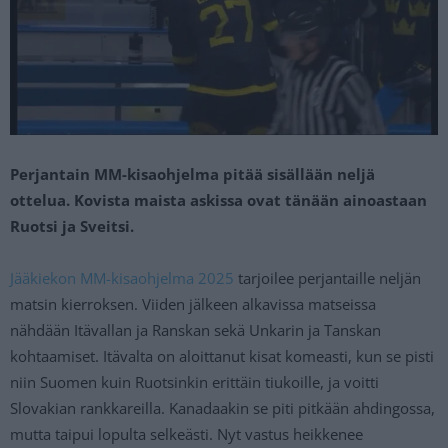
Perjantain MM-kisaohjelma pitää sisällään neljä
ottelua. Kovista maista askissa ovat tänään ainoastaan
Ruotsi ja Sveitsi.
Jääkiekon MM-kisaohjelma 2025
tarjoilee perjantaille neljän
matsin kierroksen. Viiden jälkeen alkavissa matseissa
nähdään Itävallan ja Ranskan sekä Unkarin ja Tanskan
kohtaamiset. Itävalta on aloittanut kisat komeasti, kun se pisti
niin Suomen kuin Ruotsinkin erittäin tiukoille, ja voitti
Slovakian rankkareilla. Kanadaakin se piti pitkään ahdingossa,
mutta taipui lopulta selkeästi. Nyt vastus heikkenee