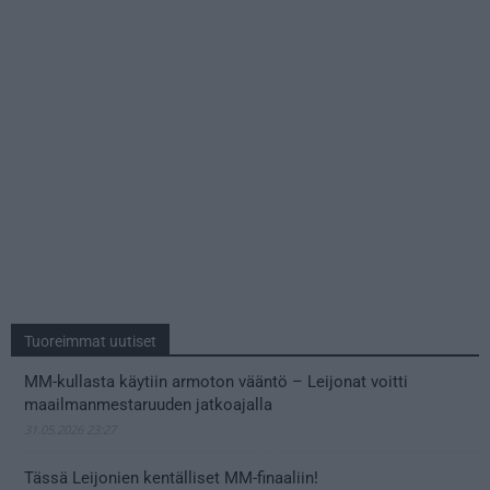
Tuoreimmat uutiset
MM-kullasta käytiin armoton vääntö – Leijonat voitti
maailmanmestaruuden jatkoajalla
31.05.2026 23:27
Tässä Leijonien kentälliset MM-finaaliin!