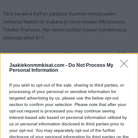
Tänä keväänä KalPan paidassa Suomen mestaruuden
voittanut Mattila oli mukana jo viime kevään MM-kisoissa
Tshekin Prahassa. Hän keräsi tuolloin kasaan kahdeksassa
ottelussa tehot 0+1.
Leijonat leimasi jo torstaina yhden kisapassin, kun Jan-Mikael
Järvinen hyppäsi kehiin. Nyt mukaan liittyvä Mattila ei vie
Jaakiekonmmkisat.com -
Do Not Process My
lopullisista leimauksista paikkaa, vaan hän saapuu
Personal Information
nimenomaan loukkaantuneen Sundin tilalle. Mattila saapuu
If you wish to opt-out of the sale, sharing to third parties, or
kisapaikalle myöhään torstaina.
processing of your personal or sensitive information for
targeted advertising by us, please use the below opt-out
Tsekkaa myös:
Lehti: Itävallan maalivahdit suuttuivat, kun Atte
section to confirm your selection. Please note that after your
Tolvanen sai kansalaisuuden ja valittiin maajoukkueeseen
opt-out request is processed you may continue seeing
interest-based ads based on personal information utilized by
us or personal information disclosed to third parties prior to
your opt-out. You may separately opt-out of the further
disclosure of your personal information by third parties on the