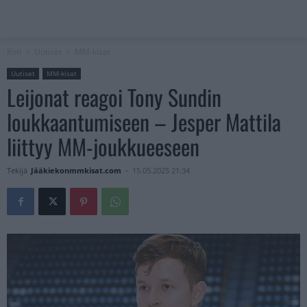
Koti
Uutiset
MM-kisat
Uutiset
MM-kisat
Leijonat reagoi Tony Sundin
loukkaantumiseen – Jesper Mattila
liittyy MM-joukkueeseen
Tekijä
Jääkiekonmmkisat.com
-
15.05.2025 21:34