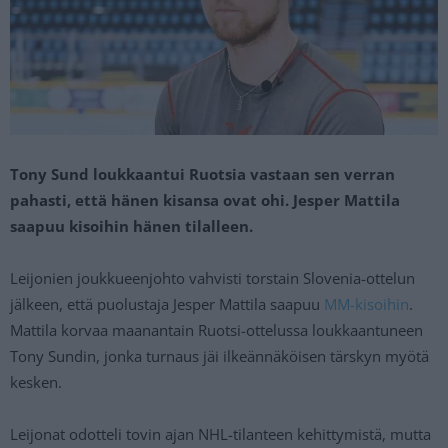
Tony Sund loukkaantui Ruotsia vastaan sen verran
pahasti, että hänen kisansa ovat ohi. Jesper Mattila
saapuu kisoihin hänen tilalleen.
Leijonien joukkueenjohto vahvisti torstain Slovenia-ottelun
jälkeen, että puolustaja Jesper Mattila saapuu
MM-kisoihin
.
Mattila korvaa maanantain Ruotsi-ottelussa loukkaantuneen
Tony Sundin, jonka turnaus jäi ilkeännäköisen tärskyn myötä
kesken.
Leijonat odotteli tovin ajan NHL-tilanteen kehittymistä, mutta