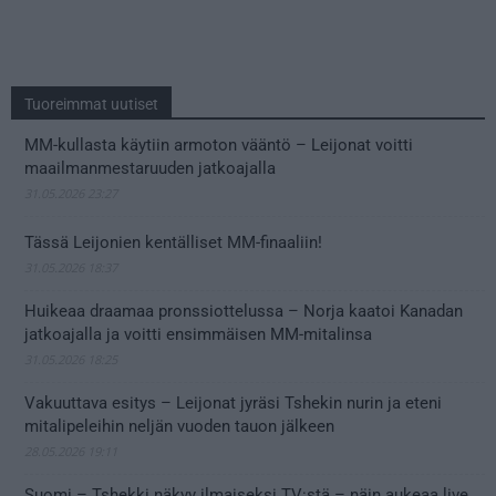
Tuoreimmat uutiset
MM-kullasta käytiin armoton vääntö – Leijonat voitti
maailmanmestaruuden jatkoajalla
31.05.2026 23:27
Tässä Leijonien kentälliset MM-finaaliin!
31.05.2026 18:37
Huikeaa draamaa pronssiottelussa – Norja kaatoi Kanadan
jatkoajalla ja voitti ensimmäisen MM-mitalinsa
31.05.2026 18:25
Vakuuttava esitys – Leijonat jyräsi Tshekin nurin ja eteni
mitalipeleihin neljän vuoden tauon jälkeen
28.05.2026 19:11
Suomi – Tshekki näkyy ilmaiseksi TV:stä – näin aukeaa live