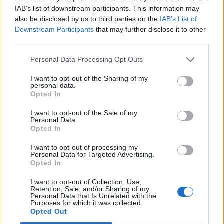
IAB’s list of downstream participants. This information may
also be disclosed by us to third parties on the
IAB’s List of
Downstream Participants
that may further disclose it to other
third parties.
Personal Data Processing Opt Outs
Edellinen artikkeli
Seuraava artikkeli
Suomi-Slovenia näkyy
Tässä perjantain MM-
I want to opt-out of the Sharing of my
ilmaiseksi TV:stä – näin katsot
kisaohjelma – jatkaako Sveitsi
personal data.
Opted In
ottelun
komeaa voittokulkuaan?
I want to opt-out of the Sale of my
Personal Data.
Opted In
LIITTYVÄT ARTIKKELIT
LISÄÄ TEKIJÄLTÄ
I want to opt-out of processing my
Personal Data for Targeted Advertising.
MM-kullasta käytiin armoton vääntö –
Opted In
Leijonat voitti maailmanmestaruuden
jatkoajalla
I want to opt-out of Collection, Use,
Retention, Sale, and/or Sharing of my
Personal Data that Is Unrelated with the
Tässä Leijonien kentälliset MM-finaaliin!
Purposes for which it was collected.
Opted Out