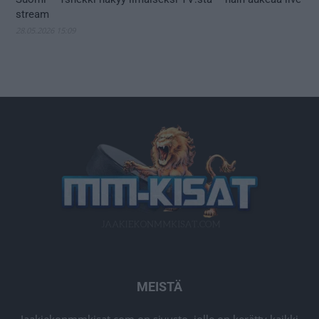
stream
28.05.2026 15:09
MEISTÄ
Jaakiekonmmkisat.com on sivusto, jolle on kerätty kaikki