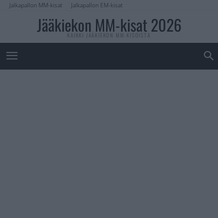
Jalkapallon MM-kisat
Jalkapallon EM-kisat
Jääkiekon MM-kisat 2026
KAIKKI JÄÄKIEKON MM-KISOISTA