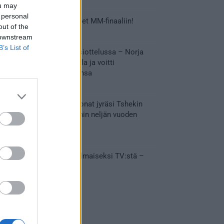
ou may
 personal
Tässä Leijonien kentälliset MM-finaaliin!
out of the
31.05.2026 18:37
 downstream
B’s List of
Huikeaa draamaa pronssiottelussa – Norja
kaatoi Kanadan jatkoajalla ja voitti
ensimmäisen MM-mitalinsa
31.05.2026 18:25
Vakuuttava esitys – Leijonat jyräsi Tshekin
nurin ja eteni mitalipeleihin neljän vuoden
tauon jälkeen
28.05.2026 19:11
Suomi – Tshekki näkyy ilmaiseksi TV:stä –
näin aukeaa live stream
28.05.2026 15:09