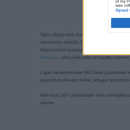
of my P
was col
Opted 
Tällä viikolla NHL-kauden jatkumisesta on ti
vahvimmin ehdolla 24 joukkueen pudotuspeli
harjoitusleirit puolestaan tuskin alkavat enn
elokuulle
, sillä joukkueille on luvattu kolme
Liigan varakomissaari Bill Daley puolestaan k
jokaisen joukkueen kaikki pelaajat testattais
MM-kisat 2021 järjestetään Valko-Venäjällä j
aikana.