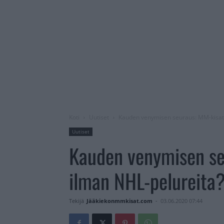
Koti
Uutiset
Kauden venymisen seuraus: MM-kisat
Uutiset
Kauden venymisen se
ilman NHL-pelureita
Tekijä
Jääkiekonmmkisat.com
-
03.06.2020 07:44