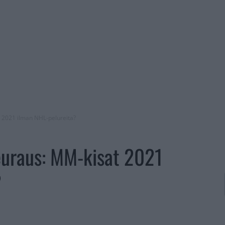
 2021 ilman NHL-pelureita?
uraus: MM-kisat 2021
?