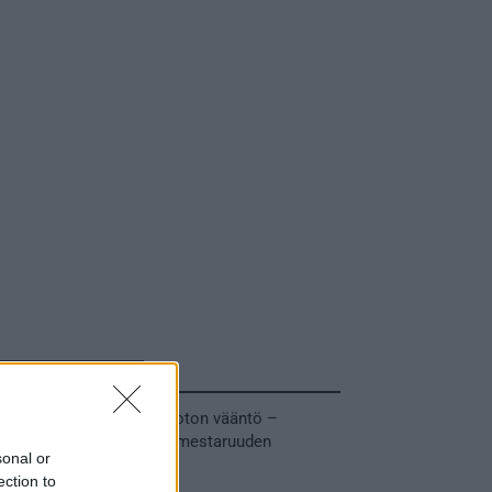
Tuoreimmat uutiset
MM-kullasta käytiin armoton vääntö –
Leijonat voitti maailmanmestaruuden
sonal or
jatkoajalla
ection to
31.05.2026 23:27