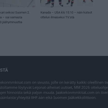
kari sekosi Suomen 2.
Kanada – USA klo 15:10 – näin katsot
sa – sai samasta
ottelun ilmaiseksi TV:stä
50 jäähyminuuttia
ISTÄ
iekonmmkisat.com on sivusto, jolle on kerätty kaikki oleellinen t
stoltamme löytyvät Leijonat-aiheiset uutiset, MM 2026 otteluohj
ujen hinnoista sekä paljon muuta. Jaakiekonmmkisat.com on itsenä
äänlaista yhteyttä IIHF:ään eikä Suomen Jääkiekkoliittoon.