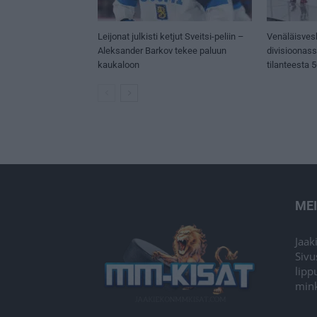
Leijonat julkisti ketjut Sveitsi-peliin –
Venäläisves
Aleksander Barkov tekee paluun
divisioonas
kaukaloon
tilanteesta 
ME
Jaak
Sivu
lipp
mink