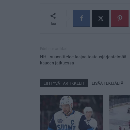
Jaa
Edellinen artikkeli
NHL suunnittelee laajaa testausjärjestelmää
kauden jatkuessa
LIITTYVÄT ARTIKKELIT
LISÄÄ TEKIJÄLTÄ