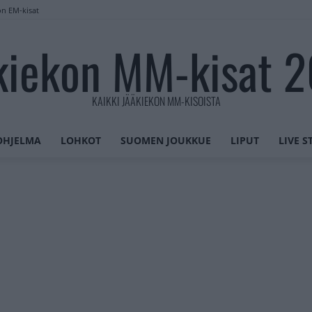
on EM-kisat
kiekon MM-kisat 
KAIKKI JÄÄKIEKON MM-KISOISTA
OHJELMA
LOHKOT
SUOMEN JOUKKUE
LIPUT
LIVE 