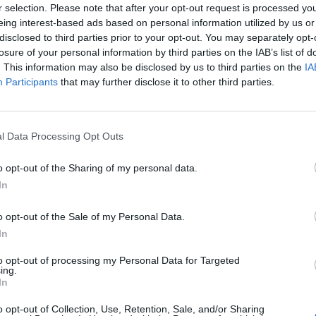
r selection. Please note that after your opt-out request is processed y
aisessa tulevaisuudessa, mutta jo nyt voidaan
eing interest-based ads based on personal information utilized by us or
disclosed to third parties prior to your opt-out. You may separately opt-
evat näyttämään.
losure of your personal information by third parties on the IAB’s list of
. This information may also be disclosed by us to third parties on the
IA
n alku venyy ainakin elokuulle, tarkoittaa se seuraavan
Participants
that may further disclose it to other third parties.
laajia tuskin nähdään ensi kevään kisoissa yhtään
l Data Processing Opt Outs
äätös venyy väkisinkin myöhäisempään ajankohtaan.
o opt-out of the Sharing of my personal data.
In
Mainos:
o opt-out of the Sale of my Personal Data.
In
to opt-out of processing my Personal Data for Targeted
ing.
In
o opt-out of Collection, Use, Retention, Sale, and/or Sharing