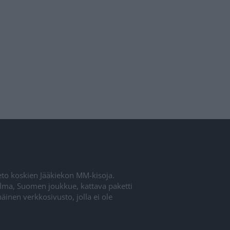
ieto koskien Jääkiekon MM-kisoja.
elma, Suomen joukkue, kattava paketti
inen verkkosivusto, jolla ei ole