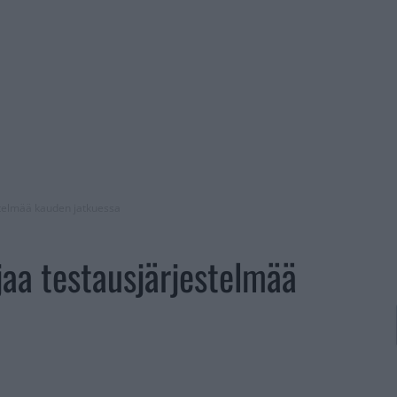
stelmää kauden jatkuessa
jaa testausjärjestelmää