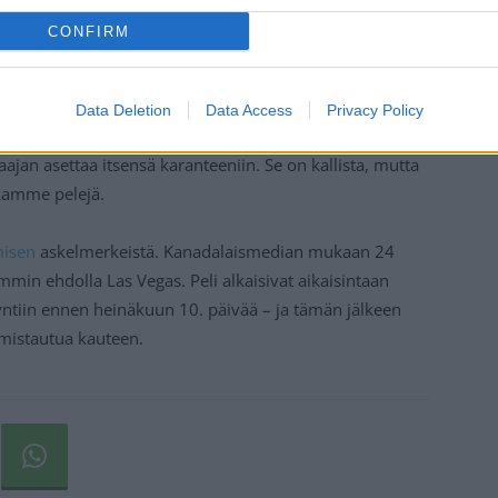
CONFIRM
Data Deletion
Data Access
Privacy Policy
ajan asettaa itsensä karanteeniin. Se on kallista, mutta
kamme pelejä.
misen
askelmerkeistä. Kanadalaismedian mukaan 24
min ehdolla Las Vegas. Peli alkaisivat aikaisintaan
käyntiin ennen heinäkuun 10. päivää – ja tämän jälkeen
lmistautua kauteen.