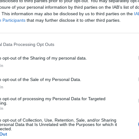
disclosed to third parties prior to your opt-out. You may separately opt-
losure of your personal information by third parties on the IAB’s list of
. This information may also be disclosed by us to third parties on the
IA
ähes varma asia. Kauden jatkumisen ympärille
Participants
that may further disclose it to other third parties.
elmää.
llä jokainen pelaaja testattaisiin päivittäin.
l Data Processing Opt Outs
o opt-out of the Sharing of my personal data.
järjestelmä, jossa pelaajat testataan jokaisena
In
a jättää hotellihuoneensa seuraavana aamuna, NHL:n
o opt-out of the Sale of my Personal Data.
In
Mainos:
to opt-out of processing my Personal Data for Targeted
ing.
In
o opt-out of Collection, Use, Retention, Sale, and/or Sharing
ersonal Data that Is Unrelated with the Purposes for which it
lected.
Out