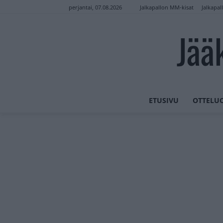
Jalkapallon MM-kisat
Jalkapal
perjantai, 07.08.2026
Jää
ETUSIVU
OTTELU