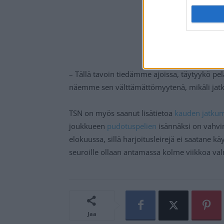
– Tällä tavoin tiedämme ajoissa, täytyykö pela
näemme sen välttämättömyytenä, mikäli jat
TSN on myös saanut lisätietoa
kauden jatku
joukkueen
pudotuspelien
isännäksi on vahvim
elokuussa, sillä harjoitusleirejä ei saatane 
seuroille ollaan antamassa kolme viikkoa va
Jaa