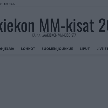
lon EM-kisat
kiekon MM-kisat 
KAIKKI JÄÄKIEKON MM-KISOISTA
OHJELMA
LOHKOT
SUOMEN JOUKKUE
LIPUT
LIVE 