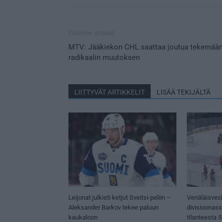
Edellinen artikkeli
MTV: Jääkiekon CHL saattaa joutua tekemää
radikaalin muutoksen
LIITTYVÄT ARTIKKELIT
LISÄÄ TEKIJÄLTÄ
Leijonat julkisti ketjut Sveitsi-peliin –
Venäläisves
Aleksander Barkov tekee paluun
divisioonas
kaukaloon
tilanteesta 