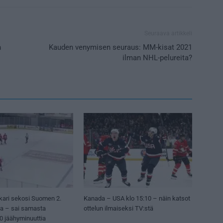
Seuraava artikkeli
n
Kauden venymisen seuraus: MM-kisat 2021
ilman NHL-pelureita?
kari sekosi Suomen 2.
Kanada – USA klo 15:10 – näin katsot
sa – sai samasta
ottelun ilmaiseksi TV:stä
50 jäähyminuuttia