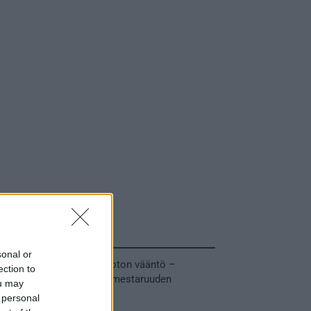
Tuoreimmat uutiset
sonal or
MM-kullasta käytiin armoton vääntö –
ection to
Leijonat voitti maailmanmestaruuden
ou may
jatkoajalla
 personal
31.05.2026 23:27