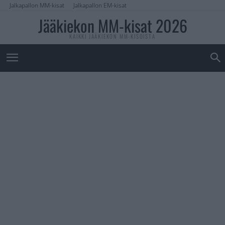
Jalkapallon MM-kisat
Jalkapallon EM-kisat
Jääkiekon MM-kisat 2026
KAIKKI JÄÄKIEKON MM-KISOISTA