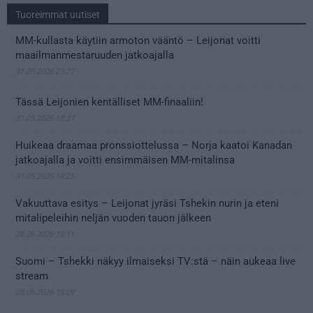
Tuoreimmat uutiset
MM-kullasta käytiin armoton vääntö – Leijonat voitti
maailmanmestaruuden jatkoajalla
31.05.2026 23:27
Tässä Leijonien kentälliset MM-finaaliin!
31.05.2026 18:37
Huikeaa draamaa pronssiottelussa – Norja kaatoi Kanadan
jatkoajalla ja voitti ensimmäisen MM-mitalinsa
31.05.2026 18:25
Vakuuttava esitys – Leijonat jyräsi Tshekin nurin ja eteni
mitalipeleihin neljän vuoden tauon jälkeen
28.05.2026 19:11
Suomi – Tshekki näkyy ilmaiseksi TV:stä – näin aukeaa live
stream
28.05.2026 15:09