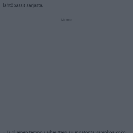
lähtöpassit sarjasta.
Mainos:
– Tuollainen temppu aiheuttaisi suunnatonta vahinkoa koko