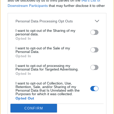
also be disclosed by us to third parties on the
IAB’s List of
Downstream Participants
that may further disclose it to other
third parties.
Edellinen artikkeli
Seuraava artikkeli
Jokerit nimesi kapteeniston
Jukurit hankki lainalle Ottawa
Personal Data Processing Opt Outs
tulevaan kauteen – Marko
Senatorsin Vitali Abramovin
Anttila saa C-kirjaimen rintaan
I want to opt-out of the Sharing of my
personal data.
Opted In
LIITTYVÄT ARTIKKELIT
LISÄÄ TEKIJÄLTÄ
I want to opt-out of the Sale of my
Personal Data.
Opted In
Leijonat julkisti ketjut Sveitsi-peliin –
I want to opt-out of processing my
Aleksander Barkov tekee paluun
Personal Data for Targeted Advertising.
kaukaloon
Opted In
I want to opt-out of Collection, Use,
Venäläisveskari sekosi Suomen 2.
Retention, Sale, and/or Sharing of my
divisioonassa – sai samasta tilanteesta
Personal Data that Is Unrelated with the
Purposes for which it was collected.
50 jäähyminuuttia
Opted Out
CONFIRM
Kanada – USA klo 15:10 – näin katsot