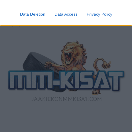
ottelun ilmaiseksi TV:stä
Data Deletion
Data Access
Privacy Policy