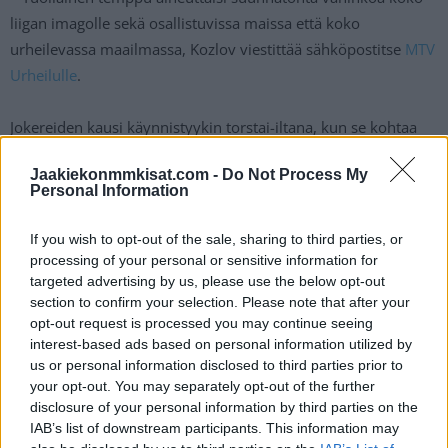
liigan imagolle sekä osallistuvissa maissa että koko
urheilevassa maailmassa, Kozlov viestittää sähköpostitse
MTV
Urheilulle
.
Jokereiden kausi käynnistyykin torstai-iltana, kun se kohtaa
vieraskaukalossa Dinamo Minskin. Joukkue matkaa
Jaakiekonmmkisat.com -
Do Not Process My
välittömästi ottelun jälkeen pois Minskistä seuraavalle
Personal Information
ottelupaikkakunnalle.
If you wish to opt-out of the sale, sharing to third parties, or
Lue myös:
Jokerit nimesi kapteeniston tulevaan kauteen –
processing of your personal or sensitive information for
Marko Anttila saa C-kirjaimen rintaan
targeted advertising by us, please use the below opt-out
section to confirm your selection. Please note that after your
opt-out request is processed you may continue seeing
interest-based ads based on personal information utilized by
us or personal information disclosed to third parties prior to
your opt-out. You may separately opt-out of the further
disclosure of your personal information by third parties on the
IAB’s list of downstream participants. This information may