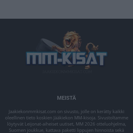
MEISTÄ
Jaakiekonmmkisat.com on sivusto, jolle on kerätty kaikki
oleellinen tieto koskien Jääkiekon MM-kisoja. Sivustoltamme
löytyvät Leijonat-aiheiset uutiset, MM 2026 otteluohjelma,
Suomen joukkue, kattava paketti lippujen hinnoista sekä