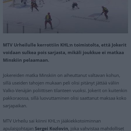
MTV Urheilulle kerrottiin KHL:n toimistolta, että Jokerit
voidaan sulkea pois sarjasta, mikäli joukkue ei matkaa
Minskiin pelaamaan.
Jokereiden matka Minskiin on aiheuttanut valtavan kohun,
sillä useiden tahojen mukaan peli olisi pitänyt jättää väliin
Valko-Venäjän poliittisen tilanteen vuoksi. Jokerit on kuitenkin
pakkoraossa, sillä luovuttaminen olisi saattanut maksaa koko
sarjapaikan.
MTV Urheilu sai kiinni KHL:n jääkiekkotoiminnan
apulaisjohtajan
Sergei Kozlovin
, joka vahvistaa mahdolliset