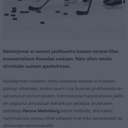
Naisleijonat ei saanut joukkuetta kasaan torstai-illan
avausotteluun Kanadaa vastaan. Näin ollen ottelu
siirretään uuteen ajankohtaan.
Naisleijonien odotettu ottelu Kanadaa vastaan ei koskaan
päässyt alkamaan, koska suurin osa Suomen joukkueesta on
sairastunut norovirukseen. Valmistavissa harjoituksissa jäälle
oli saapunut ainoastaan kahdeksan pelaajaa. Joukkueen
tiedottaja
Henna Malmberg
kertoi medialle, että kaikki
harjoituksista poissa olleet pelaajat ovat joko sairastuneet tai
altistuneet norovirukselle.