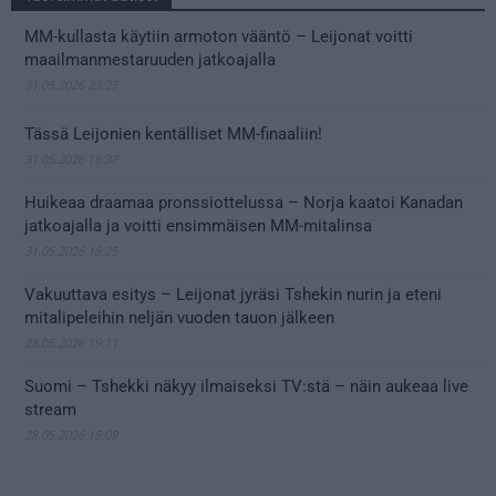
MM-kullasta käytiin armoton vääntö – Leijonat voitti
maailmanmestaruuden jatkoajalla
31.05.2026 23:27
Tässä Leijonien kentälliset MM-finaaliin!
31.05.2026 18:37
Huikeaa draamaa pronssiottelussa – Norja kaatoi Kanadan
jatkoajalla ja voitti ensimmäisen MM-mitalinsa
31.05.2026 18:25
Vakuuttava esitys – Leijonat jyräsi Tshekin nurin ja eteni
mitalipeleihin neljän vuoden tauon jälkeen
28.05.2026 19:11
Suomi – Tshekki näkyy ilmaiseksi TV:stä – näin aukeaa live
stream
28.05.2026 15:09