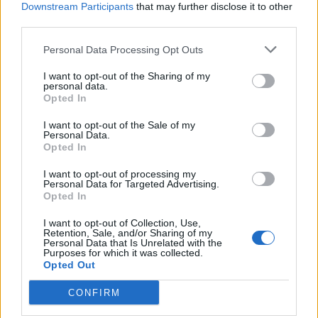
Downstream Participants
that may further disclose it to other
Edellinen artikkeli
Seuraava artikkeli
third parties.
Tässä Leijonien ottelut
Olympialaiset 7.2. klo 17:40:
olympialaisissa!
Suomi – USA näkyy ilmaiseksi
Personal Data Processing Opt Outs
TV:stä – näin katsot ottelun
I want to opt-out of the Sharing of my
personal data.
Opted In
LIITTYVÄT ARTIKKELIT
LISÄÄ TEKIJÄLTÄ
I want to opt-out of the Sale of my
Personal Data.
Opted In
Kanada – USA klo 15:10 – näin katsot
ottelun ilmaiseksi TV:stä
I want to opt-out of processing my
Personal Data for Targeted Advertising.
Opted In
Ketjut olympiavälierään julki! Näillä Suomi
I want to opt-out of Collection, Use,
Retention, Sale, and/or Sharing of my
ja Kanada hyppäävät kaukaloon
Personal Data that Is Unrelated with the
Purposes for which it was collected.
Opted Out
Suomi – Kanada klo 17:40 – näin katsot
CONFIRM
ottelun ilmaiseksi TV:stä