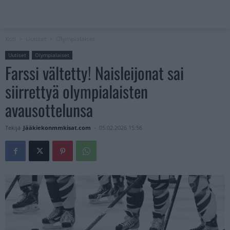
Koti
Uutiset
Olympialaiset
Uutiset
Olympialaiset
Farssi vältetty! Naisleijonat sai
siirrettyä olympialaisten
avausottelunsa
Tekijä
Jääkiekonmmkisat.com
-
05.02.2026 15:56