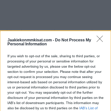
Mikäli Naisleijonat saa rivinsä kasaan, niin avausottelu on
ohjelmassa lauantaina 7. helmikuuta klo 17:40 USA:ta
Jaakiekonmmkisat.com -
Do Not Process My
Personal Information
vastaan.
If you wish to opt-out of the sale, sharing to third parties, or
Lue myös
:
Naisten Jääkiekko Olympialaisissa 2026 –
processing of your personal or sensitive information for
Otteluohjelma ja Suomen joukkue
targeted advertising by us, please use the below opt-out
section to confirm your selection. Please note that after your
opt-out request is processed you may continue seeing
interest-based ads based on personal information utilized by
us or personal information disclosed to third parties prior to
your opt-out. You may separately opt-out of the further
disclosure of your personal information by third parties on the
IAB’s list of downstream participants. This information may
also be disclosed by us to third parties on the
IAB’s List of