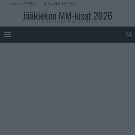
Jalkapallon MM-kisat
Jalkapallon EM-kisat
Jääkiekon MM-kisat 2026
KAIKKI JÄÄKIEKON MM-KISOISTA