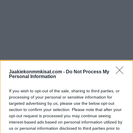
Suomen ottelut Olympialaisissa
Jaakiekonmmkisat.com -
Do Not Process My
Personal Information
11.2. 17:40 Slovakia – Suomi
13.2. 13:10 Suomi – Ruotsi
If you wish to opt-out of the sale, sharing to third parties, or
14.2. 17:40 Suomi – Italia
processing of your personal or sensitive information for
targeted advertising by us, please use the below opt-out
Suomi pääsee joka tapauksessa mukaan pudotuspeleihin,
section to confirm your selection. Please note that after your
opt-out request is processed you may continue seeing
jotka käynnistyvät 17.2.
interest-based ads based on personal information utilized by
us or personal information disclosed to third parties prior to