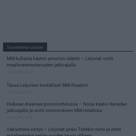
Tuoreimmat uutiset
MM-kullasta käytiin armoton vääntö – Leijonat voitti
maailmanmestaruuden jatkoajalla
31.05.2026 23:27
Tässä Leijonien kentälliset MM-finaaliin!
31.05.2026 18:37
Huikeaa draamaa pronssiottelussa – Norja kaatoi Kanadan
jatkoajalla ja voitti ensimmäisen MM-mitalinsa
31.05.2026 18:25
Vakuuttava esitys – Leijonat jyräsi Tshekin nurin ja eteni
mitalipeleihin neljän vuoden tauon jälkeen