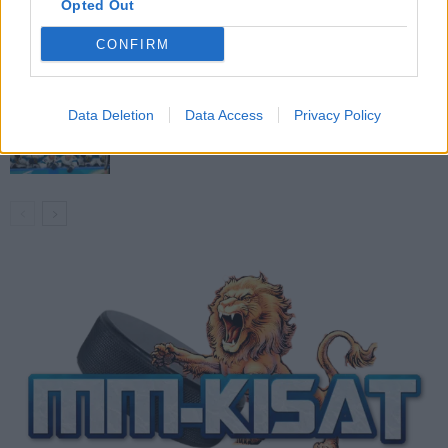
Opted Out
Ketjut olympiavälierään julki! Näillä Suomi
ja Kanada hyppäävät kaukaloon
CONFIRM
Suomi – Kanada klo 17:40 – näin katsot
Data Deletion
Data Access
Privacy Policy
ottelun ilmaiseksi TV:stä