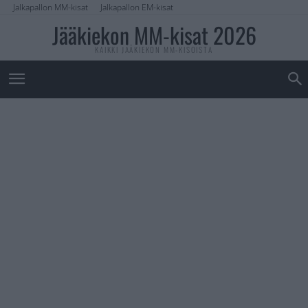
Jalkapallon MM-kisat
Jalkapallon EM-kisat
Jääkiekon MM-kisat 2026
KAIKKI JÄÄKIEKON MM-KISOISTA