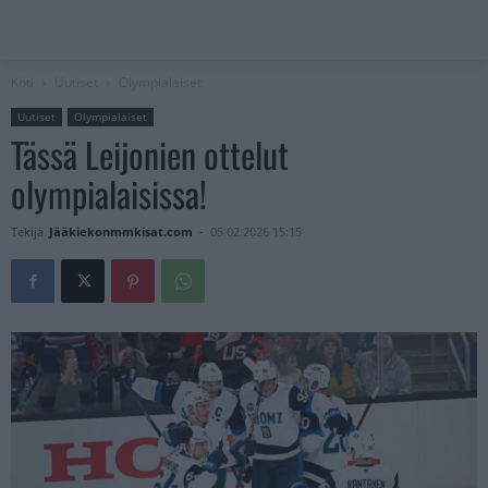
Koti
Uutiset
Olympialaiset
Uutiset
Olympialaiset
Tässä Leijonien ottelut
olympialaisissa!
Tekijä
Jääkiekonmmkisat.com
-
05.02.2026 15:15