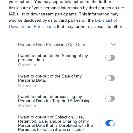
your opt-out. You may separately opt-out of the further
disclosure of your personal information by third parties on the
IAB’s list of downstream participants. This information may
also be disclosed by us to third parties on the
IAB’s List of
Downstream Participants
that may further disclose it to other
third parties.
Personal Data Processing Opt Outs
Edellinen artikkeli
Seuraava artikkeli
Olympialaiset 5.2. klo 22:10:
Farssi vältetty! Naisleijonat sai
I want to opt-out of the Sharing of my
personal data.
Suomi – Kanada näkyy
siirrettyä olympialaisten
Opted In
ilmaiseksi TV:stä – näin katsot
avausottelunsa
ottelun
I want to opt-out of the Sale of my
Personal Data.
Opted In
LIITTYVÄT ARTIKKELIT
LISÄÄ TEKIJÄLTÄ
I want to opt-out of processing my
Personal Data for Targeted Advertising.
Opted In
Kanada – USA klo 15:10 – näin katsot
ottelun ilmaiseksi TV:stä
I want to opt-out of Collection, Use,
Retention, Sale, and/or Sharing of my
Personal Data that Is Unrelated with the
Purposes for which it was collected.