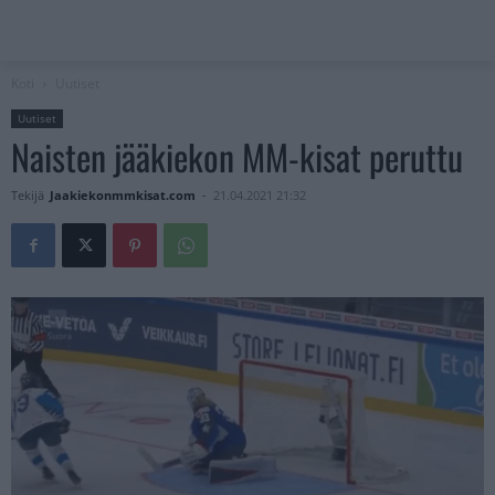
Koti
Uutiset
Uutiset
Naisten jääkiekon MM-kisat peruttu
Tekijä
Jaakiekonmmkisat.com
-
21.04.2021 21:32