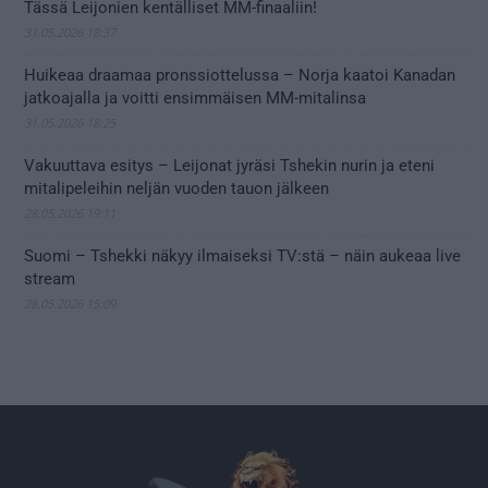
Tässä Leijonien kentälliset MM-finaaliin!
31.05.2026 18:37
Huikeaa draamaa pronssiottelussa – Norja kaatoi Kanadan
jatkoajalla ja voitti ensimmäisen MM-mitalinsa
31.05.2026 18:25
Vakuuttava esitys – Leijonat jyräsi Tshekin nurin ja eteni
mitalipeleihin neljän vuoden tauon jälkeen
28.05.2026 19:11
Suomi – Tshekki näkyy ilmaiseksi TV:stä – näin aukeaa live
stream
28.05.2026 15:09