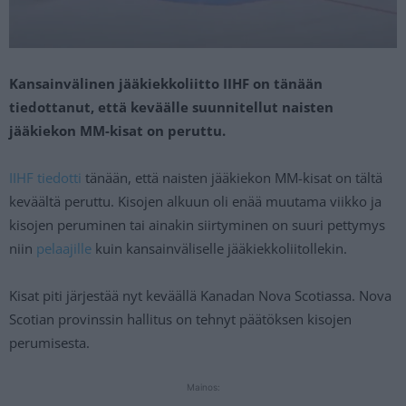
Kansainvälinen jääkiekkoliitto IIHF on tänään
tiedottanut, että keväälle suunnitellut naisten
jääkiekon MM-kisat on peruttu.
IIHF tiedotti
tänään, että naisten jääkiekon MM-kisat on tältä
keväältä peruttu. Kisojen alkuun oli enää muutama viikko ja
kisojen peruminen tai ainakin siirtyminen on suuri pettymys
niin
pelaajille
kuin kansainväliselle jääkiekkoliitollekin.
Kisat piti järjestää nyt keväällä Kanadan Nova Scotiassa. Nova
Scotian provinssin hallitus on tehnyt päätöksen kisojen
perumisesta.
Mainos: