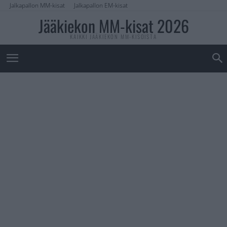
Jalkapallon MM-kisat
Jalkapallon EM-kisat
Jääkiekon MM-kisat 2026
KAIKKI JÄÄKIEKON MM-KISOISTA