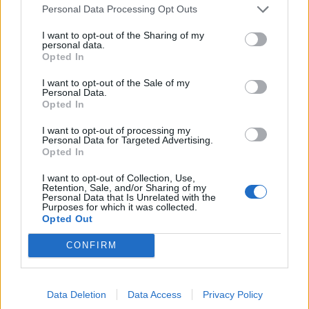
Personal Data Processing Opt Outs
LIITTYVÄT ARTIKKELIT
LISÄÄ TEKIJÄLTÄ
I want to opt-out of the Sharing of my
personal data.
Opted In
Leijonat julkisti ketjut Sveitsi-peliin –
I want to opt-out of the Sale of my
Aleksander Barkov tekee paluun
Personal Data.
kaukaloon
Opted In
I want to opt-out of processing my
Venäläisveskari sekosi Suomen 2.
Personal Data for Targeted Advertising.
divisioonassa – sai samasta tilanteesta
Opted In
50 jäähyminuuttia
I want to opt-out of Collection, Use,
Retention, Sale, and/or Sharing of my
Personal Data that Is Unrelated with the
Kanada – USA klo 15:10 – näin katsot
Purposes for which it was collected.
ottelun ilmaiseksi TV:stä
Opted Out
CONFIRM
Data Deletion
Data Access
Privacy Policy