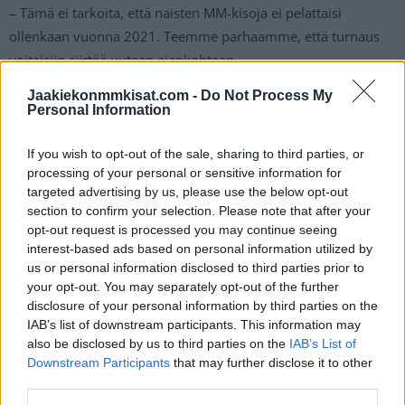
– Tämä ei tarkoita, että naisten MM-kisoja ei pelattaisi
ollenkaan vuonna 2021. Teemme parhaamme, että turnaus
voitaisiin siirtää uuteen ajankohtaan.
Jaakiekonmmkisat.com -
Do Not Process My
IIHF ja Kanada pyrkivät siihen, että naisten kisat voitaisiin
Personal Information
siirtää pelattavaksi kesälle.
If you wish to opt-out of the sale, sharing to third parties, or
processing of your personal or sensitive information for
targeted advertising by us, please use the below opt-out
section to confirm your selection. Please note that after your
opt-out request is processed you may continue seeing
interest-based ads based on personal information utilized by
us or personal information disclosed to third parties prior to
your opt-out. You may separately opt-out of the further
disclosure of your personal information by third parties on the
Edellinen artikkeli
Seuraava artikkeli
IAB’s list of downstream participants. This information may
also be disclosed by us to third parties on the
IAB’s List of
Liigan pudotuspelit 2020/21 –
Ukko-Pekka Luukkonen torjui
Downstream Participants
that may further disclose it to other
kaksi sarjaa tasoihin, kaksi
NHL-debyytissään voiton
third parties.
sarjaa katkolla torstaina
Boston Bruinsista