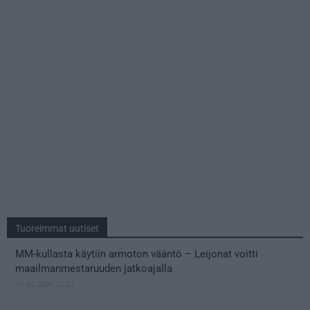
Tuoreimmat uutiset
MM-kullasta käytiin armoton vääntö – Leijonat voitti
maailmanmestaruuden jatkoajalla
31.05.2026 23:27