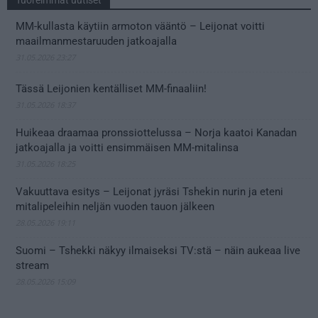
MM-kullasta käytiin armoton vääntö – Leijonat voitti
maailmanmestaruuden jatkoajalla
31.05.2026 23:27
Tässä Leijonien kentälliset MM-finaaliin!
31.05.2026 18:37
Huikeaa draamaa pronssiottelussa – Norja kaatoi Kanadan
jatkoajalla ja voitti ensimmäisen MM-mitalinsa
31.05.2026 18:25
Vakuuttava esitys – Leijonat jyräsi Tshekin nurin ja eteni
mitalipeleihin neljän vuoden tauon jälkeen
28.05.2026 19:11
Suomi – Tshekki näkyy ilmaiseksi TV:stä – näin aukeaa live
stream
28.05.2026 15:09