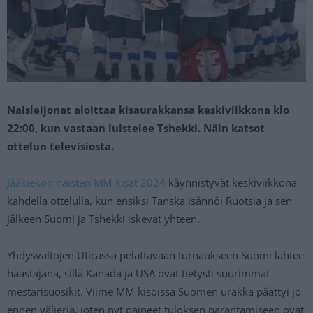
Naisleijonat aloittaa kisaurakkansa keskiviikkona klo
22:00, kun vastaan luistelee Tshekki. Näin katsot
ottelun televisiosta.
Jääkiekon naisten MM-kisat 2024
käynnistyvät keskiviikkona
kahdella ottelulla, kun ensiksi Tanska isännöi Ruotsia ja sen
jälkeen Suomi ja Tshekki iskevät yhteen.
Yhdysvaltojen Uticassa pelattavaan turnaukseen Suomi lähtee
haastajana, sillä Kanada ja USA ovat tietysti suurimmat
mestarisuosikit. Viime MM-kisoissa Suomen urakka päättyi jo
ennen välieriä, joten nyt paineet tuloksen parantamiseen ovat