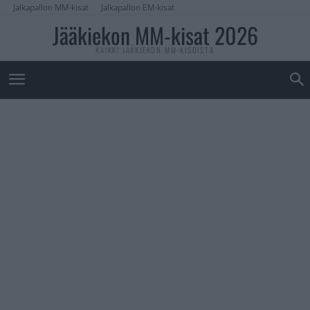
Jalkapallon MM-kisat
Jalkapallon EM-kisat
Jääkiekon MM-kisat 2026
KAIKKI JÄÄKIEKON MM-KISOISTA