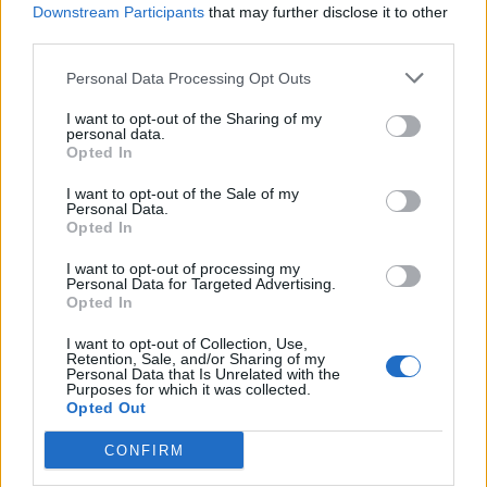
Downstream Participants
that may further disclose it to other
Edellinen artikkeli
Seuraava artikkeli
third parties.
Liigan välierät 2024: Tässä
Urheilun oikeusturvalautakunta
Personal Data Processing Opt Outs
otteluohjelma!
puhalsi lisenssiriidan poikki –
TUTO:n valitus hylättiin
I want to opt-out of the Sharing of my
personal data.
Opted In
LIITTYVÄT ARTIKKELIT
LISÄÄ TEKIJÄLTÄ
I want to opt-out of the Sale of my
Personal Data.
Opted In
Leijonat julkisti ketjut Sveitsi-peliin –
Aleksander Barkov tekee paluun
I want to opt-out of processing my
kaukaloon
Personal Data for Targeted Advertising.
Opted In
Venäläisveskari sekosi Suomen 2.
I want to opt-out of Collection, Use,
Retention, Sale, and/or Sharing of my
divisioonassa – sai samasta tilanteesta
Personal Data that Is Unrelated with the
50 jäähyminuuttia
Purposes for which it was collected.
Opted Out
Kanada – USA klo 15:10 – näin katsot
CONFIRM
ottelun ilmaiseksi TV:stä