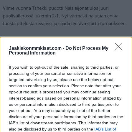
Viime vuonna Tshekki pudotti Naisleijonat ulos juuri
puolivälierässä lukemin 2-1. Nyt varmasti halutaan antaa
tuosta ottelusta revanssi ja saada lentävä startti turnaukseen.
Ottelu on katsottavissa suorana lähetyksenä ilmaiseksi TV:n
puolelta. TV5-kanava vastaan televisioinnista, joten sieltä näet
Jaakiekonmmkisat.com -
Do Not Process My
Personal Information
kaikki Suomen ottelut koko turnauksen ajan. Ottelu alkaa klo
22:00, mutta lähetys käynnistyy ennakkostudiolla jo klo
If you wish to opt-out of the sale, sharing to third parties, or
21:45. Myös ottelun jälkeen luvassa on studio, jossa
processing of your personal or sensitive information for
asiantuntijat kertaavat tapahtumat läpi.
targeted advertising by us, please use the below opt-out
section to confirm your selection. Please note that after your
opt-out request is processed you may continue seeing
interest-based ads based on personal information utilized by
us or personal information disclosed to third parties prior to
your opt-out. You may separately opt-out of the further
disclosure of your personal information by third parties on the
IAB’s list of downstream participants. This information may
also be disclosed by us to third parties on the
IAB’s List of