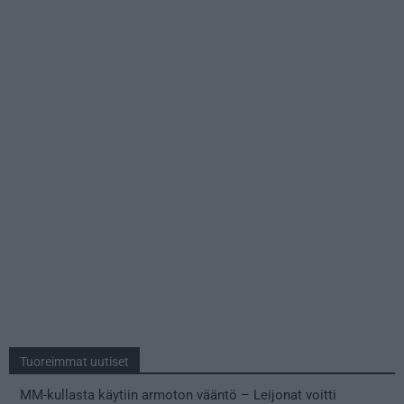
Tuoreimmat uutiset
MM-kullasta käytiin armoton vääntö – Leijonat voitti