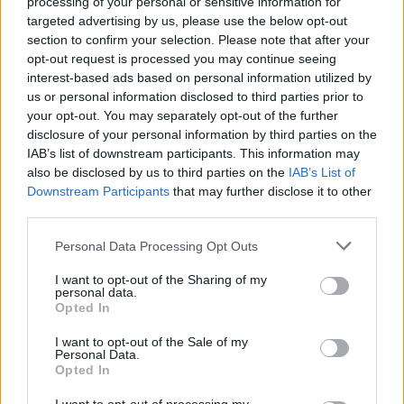
processing of your personal or sensitive information for
– Päätöksessä on 60 sivua, joten tutkittavaa ja luettavaa on.
targeted advertising by us, please use the below opt-out
Tätä päätöstä meidän tulee kunnioittaa ja pulinat pois.
section to confirm your selection. Please note that after your
TUTO:n tavoite on ollut pelata Liigaa ja se tavoite ei muutu.
opt-out request is processed you may continue seeing
interest-based ads based on personal information utilized by
Nyt pitää nöyränä tehdä hommia paremmin kaukalossa ja
us or personal information disclosed to third parties prior to
toimistolla, jotta tavoite saavutetaan, hän kommentoi.
your opt-out. You may separately opt-out of the further
disclosure of your personal information by third parties on the
Lue myös:
Vaasan Sport julkisti surullisen tiedotteen – aloittaa
IAB’s list of downstream participants. This information may
also be disclosed by us to third parties on the
IAB’s List of
muutosneuvottelut
Downstream Participants
that may further disclose it to other
third parties.
Personal Data Processing Opt Outs
I want to opt-out of the Sharing of my
personal data.
Opted In
I want to opt-out of the Sale of my
Personal Data.
Edellinen artikkeli
Seuraava artikkeli
Opted In
Naisten MM-kisat: Suomi –
Huima sinivalkoinen maalivyöry