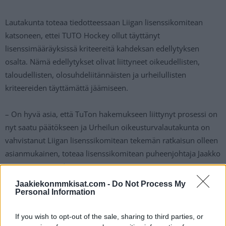
Lautakunta toteaa tiedotteessaan Liigan lisenssikomitean
katsoneen, ettei TUTO Hockey ollut täyttänyt
lisenssimääräyksissä kriteereitä kahdeksan edellytyksen
osalta. Nämä edellytykset olivat liittyneet oikeudellisten,
taloudellisten, olosuhdeliitännäisten ja urheilullisten
kriteereiden täyttämättä jäämiseen.
– On hyvä asia, että TuTon hakemukseen liittynyt prosessi on
nyt saatu päätökseen ja Urheilun oikeusturvalautakunta on
vahvistanut Liigan lisenssikomitean tekemän ratkaisun olleen
asianmukainen, toteaa lisenssikomitean puheenjohtaja Jaakko
Luumi
Liigan tiedotteessa
.
Jaakiekonmmkisat.com -
Do Not Process My
TUTO Hockeyn puheenjohtaja Tuomas Haanpää antoi asiasta
Personal Information
lausunnon MTV:lle.
If you wish to opt-out of the sale, sharing to third parties, or