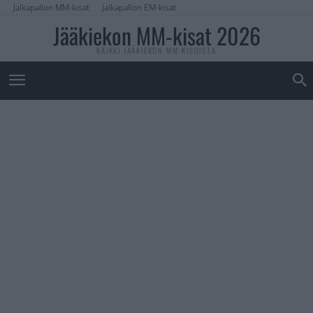
Jalkapallon MM-kisat
Jalkapallon EM-kisat
Jääkiekon MM-kisat 2026
KAIKKI JÄÄKIEKON MM-KISOISTA