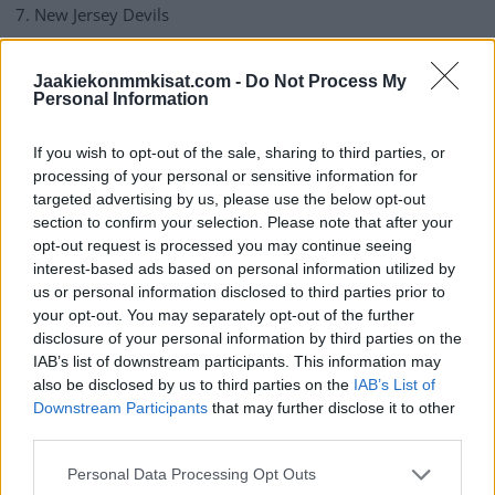
New Jersey Devils
Buffalo Sabres
Jaakiekonmmkisat.com -
Do Not Process My
Personal Information
Minnesota Wild
If you wish to opt-out of the sale, sharing to third parties, or
processing of your personal or sensitive information for
Winnipeg Jets
targeted advertising by us, please use the below opt-out
section to confirm your selection. Please note that after your
Nashville Predators
opt-out request is processed you may continue seeing
interest-based ads based on personal information utilized by
us or personal information disclosed to third parties prior to
Florida Panthers
your opt-out. You may separately opt-out of the further
disclosure of your personal information by third parties on the
Carolina Hurricanes
IAB’s list of downstream participants. This information may
also be disclosed by us to third parties on the
IAB’s List of
Downstream Participants
that may further disclose it to other
Edmonton Oilers
third parties.
Pittsburgh Penguins
Personal Data Processing Opt Outs