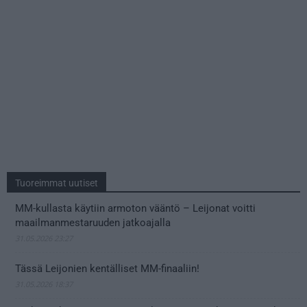
Tuoreimmat uutiset
MM-kullasta käytiin armoton vääntö – Leijonat voitti
maailmanmestaruuden jatkoajalla
31.05.2026 23:27
Tässä Leijonien kentälliset MM-finaaliin!
31.05.2026 18:37