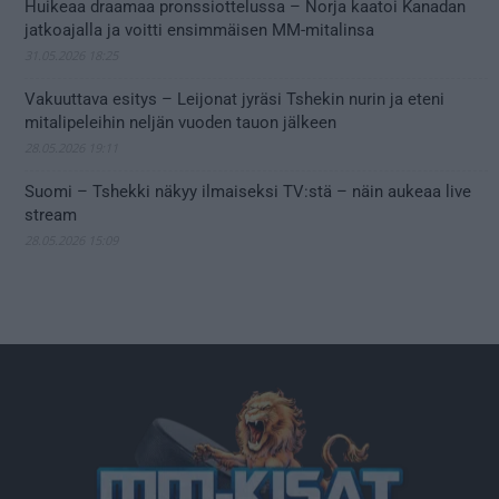
Huikeaa draamaa pronssiottelussa – Norja kaatoi Kanadan
jatkoajalla ja voitti ensimmäisen MM-mitalinsa
31.05.2026 18:25
Vakuuttava esitys – Leijonat jyräsi Tshekin nurin ja eteni
mitalipeleihin neljän vuoden tauon jälkeen
28.05.2026 19:11
Suomi – Tshekki näkyy ilmaiseksi TV:stä – näin aukeaa live
stream
28.05.2026 15:09