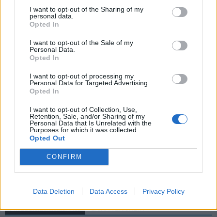
I want to opt-out of the Sharing of my
Lue myös:
Jesse Puljujärvi jatkaa Kärpissä – solmi
personal data.
Opted In
yksivuotisen sopimuksen
I want to opt-out of the Sale of my
Personal Data.
Opted In
I want to opt-out of processing my
Personal Data for Targeted Advertising.
Opted In
I want to opt-out of Collection, Use,
Retention, Sale, and/or Sharing of my
Personal Data that Is Unrelated with the
Purposes for which it was collected.
Edellinen artikkeli
Seuraava artikkeli
Opted Out
Lähde: Olli Palola ei jatka
Kiekko-Espoo teki
KHL:ssä – siirtyy SHL:ssä
mielenkiintoisia
CONFIRM
pelaavan Röglen riveihin
pelaajahankintoja – nappasi
riveihinsä kaksi Liiga-peluria
Data Deletion
Data Access
Privacy Policy
LIITTYVÄT ARTIKKELIT
LISÄÄ TEKIJÄLTÄ