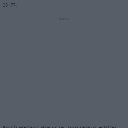
35+77.
Mainos:
Kanadalaisesta povataankin seuraavaa sarjan supertähteä,