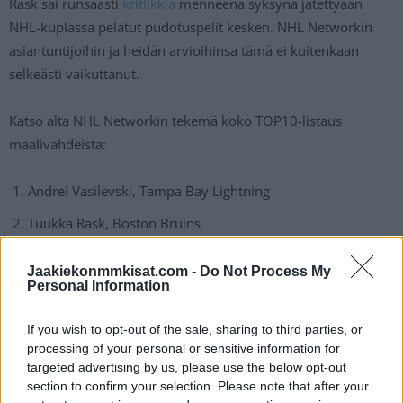
Rask sai runsaasti
kritiikkiä
menneenä syksynä jätettyään
NHL-kuplassa pelatut pudotuspelit kesken. NHL Networkin
asiantuntijoihin ja heidän arvioihinsa tämä ei kuitenkaan
selkeästi vaikuttanut.
Katso alta NHL Networkin tekemä koko TOP10-listaus
maalivahdeista:
Andrei Vasilevski, Tampa Bay Lightning
Tuukka Rask, Boston Bruins
Connor Hellebuyck, Winnipeg Jets
Jaakiekonmmkisat.com -
Do Not Process My
Personal Information
Ben Bishop, Dallas Stars
Jordan Binnington, St. Louis Blues
If you wish to opt-out of the sale, sharing to third parties, or
processing of your personal or sensitive information for
Carey Price, Montreal Canadiens
targeted advertising by us, please use the below opt-out
Darcy Kuemper, Arizona Coyotes
section to confirm your selection. Please note that after your