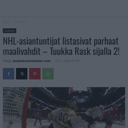
Koti
Uutiset
Uutiset
NHL-asiantuntijat listasivat parhaat
maalivahdit – Tuukka Rask sijalla 2!
Tekijä
Jaakiekonmmkisat.com
-
23.11.2020 07:59