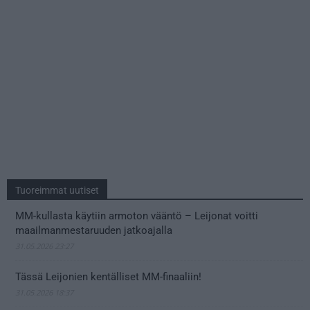
Tuoreimmat uutiset
MM-kullasta käytiin armoton vääntö – Leijonat voitti
maailmanmestaruuden jatkoajalla
31.05.2026 23:27
Tässä Leijonien kentälliset MM-finaaliin!
31.05.2026 18:37