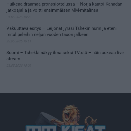
Huikeaa draamaa pronssiottelussa – Norja kaatoi Kanadan
jatkoajalla ja voitti ensimmäisen MM-mitalinsa
31.05.2026 18:25
Vakuuttava esitys – Leijonat jyräsi Tshekin nurin ja eteni
mitalipeleihin neljän vuoden tauon jälkeen
28.05.2026 19:11
Suomi – Tshekki näkyy ilmaiseksi TV:stä – näin aukeaa live
stream
28.05.2026 15:09