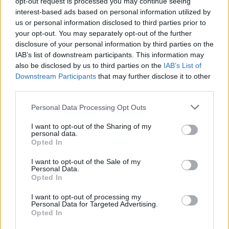
opt-out request is processed you may continue seeing
Robin Lehner, Vegas Golden Knights
interest-based ads based on personal information utilized by
us or personal information disclosed to third parties prior to
Jacob Markström, Calgary Flames
your opt-out. You may separately opt-out of the further
disclosure of your personal information by third parties on the
Anton Khudobin, Dallas Stars
IAB’s list of downstream participants. This information may
also be disclosed by us to third parties on the
IAB’s List of
Downstream Participants
that may further disclose it to other
third parties.
Personal Data Processing Opt Outs
I want to opt-out of the Sharing of my
personal data.
Opted In
Edellinen artikkeli
Seuraava artikkeli
I want to opt-out of the Sale of my
Jääkiekon kolmosdivisioona
Juhamatti Aaltonen Kärppiin
Personal Data.
Opted In
esillä – katsoja hyppäsi
loppukauden ajaksi
pelaajan kimppuun katsomosta!
I want to opt-out of processing my
Personal Data for Targeted Advertising.
Opted In
LIITTYVÄT ARTIKKELIT
LISÄÄ TEKIJÄLTÄ