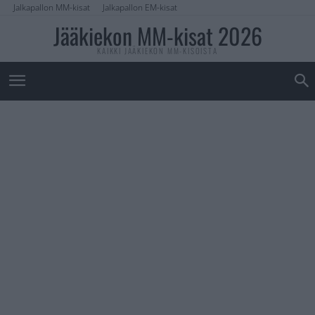
Jalkapallon MM-kisat
Jalkapallon EM-kisat
Jääkiekon MM-kisat 2026
KAIKKI JÄÄKIEKON MM-KISOISTA