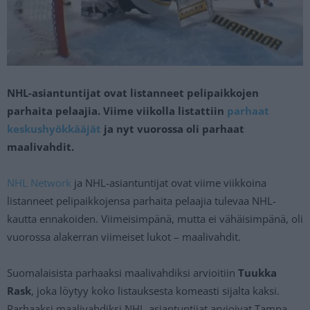
NHL-asiantuntijat ovat listanneet pelipaikkojen
parhaita pelaajia. Viime viikolla listattiin
parhaat
keskushyökkääjät
ja nyt vuorossa oli parhaat
maalivahdit.
NHL Network
ja NHL-asiantuntijat ovat viime viikkoina
listanneet pelipaikkojensa parhaita pelaajia tulevaa NHL-
kautta ennakoiden. Viimeisimpänä, mutta ei vähäisimpänä, oli
vuorossa alakerran viimeiset lukot – maalivahdit.
Suomalaisista parhaaksi maalivahdiksi arvioitiin
Tuukka
Rask
, joka löytyy koko listauksesta komeasti sijalta kaksi.
Parhaaksi maalivahdiksi NHL-asiantuntijat arvioivat Tampa