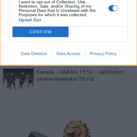
I want to opt-out of Collection, Use,
Retention, Sale, and/or Sharing of my
Personal Data that Is Unrelated with the
Leijonat julkisti ketjut Sveitsi-peliin –
Purposes for which it was collected.
Aleksander Barkov tekee paluun
Opted Out
kaukaloon
CONFIRM
Venäläisveskari sekosi Suomen 2.
divisioonassa – sai samasta tilanteesta
Data Deletion
Data Access
Privacy Policy
50 jäähyminuuttia
Kanada – USA klo 15:10 – näin katsot
ottelun ilmaiseksi TV:stä