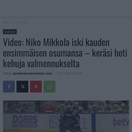
Koti
Uutiset
Uutiset
Video: Niko Mikkola iski kauden
ensimmäisen osumansa – keräsi heti
kehuja valmennukselta
Tekijä
Jaakiekonmmkisat.com
-
23.11.2021 20:34