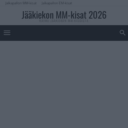
Jalkapallon MM-kisat
Jalkapallon EM-kisat
Jääkiekon MM-kisat 2026
KAIKKI JÄÄKIEKON MM-KISOISTA