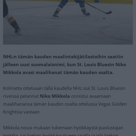
NHL:n tämän kauden maalintekijätilastoihin saatiin
jälleen uusi suomalaisnimi, kun St. Louis Bluesin Niko
Mikkola avasi maalihanat tämän kauden osalta.
Kolmatta otteluaan tällä kaudella NHL:ssä St. Louis Bluesin
riveissä pelannut
Niko Mikkola
onnistui avaamaan
maalihanansa tämän kauden osalta ottelussa Vegas Golden
Knightsia vastaan.
Mikkola nousi mukaan tukemaan hyökkäystä puolustajan
tontilta, sai kiekon hyökkäysalueen rajalla ja iski kiekon