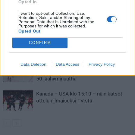
Opted In
I want to opt-out of Collection, Use,
Retention, Sale, and/or Sharing of my
LIITTYVÄT ARTIKKELIT
LISÄÄ TEKIJÄLTÄ
Personal Data that Is Unrelated with the
Purposes for which it was collected.
Opted Out
Leijonat julkisti ketjut Sveitsi-peliin –
Aleksander Barkov tekee paluun
CONFIRM
kaukaloon
Data Deletion
Data Access
Privacy Policy
Venäläisveskari sekosi Suomen 2.
divisioonassa – sai samasta tilanteesta
50 jäähyminuuttia
Kanada – USA klo 15:10 – näin katsot
ottelun ilmaiseksi TV:stä