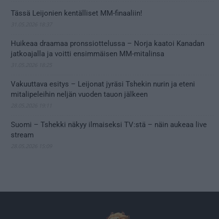
Tässä Leijonien kentälliset MM-finaaliin!
31.05.2026 18:37
Huikeaa draamaa pronssiottelussa – Norja kaatoi Kanadan
jatkoajalla ja voitti ensimmäisen MM-mitalinsa
31.05.2026 18:25
Vakuuttava esitys – Leijonat jyräsi Tshekin nurin ja eteni
mitalipeleihin neljän vuoden tauon jälkeen
28.05.2026 19:11
Suomi – Tshekki näkyy ilmaiseksi TV:stä – näin aukeaa live
stream
28.05.2026 15:09