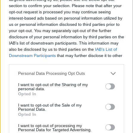
hienon maalin ja pelasi kiekon kanssa varmasti, Berube sanoi
section to confirm your selection. Please note that after your
NHL:n nettisivujen mukaan.
opt-out request is processed you may continue seeing
interest-based ads based on personal information utilized by
us or personal information disclosed to third parties prior to
Mikkola oli mukana Suomen joukkueessa, kun Leijonat juhli
your opt-out. You may separately opt-out of the further
edellisen kerran maailmanmestaruutta. Puolustajan nimi on
disclosure of your personal information by third parties on the
varmasti mukana myös
Jukka Jalosen
papereissa, kun
IAB’s list of downstream participants. This information may
Pekingin
Olympialaiset 2022
lähestyvät.
also be disclosed by us to third parties on the
IAB’s List of
Downstream Participants
that may further disclose it to other
third parties.
Personal Data Processing Opt Outs
I want to opt-out of the Sharing of my
personal data.
Opted In
I want to opt-out of the Sale of my
Personal Data.
Edellinen artikkeli
Seuraava artikkeli
Opted In
Ässiltä tyly ratkaisu –
Video: Milan Lucicilta mahtavan
I want to opt-out of processing my
valmentajat pihalle,
epäitsekäs teko – jätti maalin
Personal Data for Targeted Advertising.
mestarivalmentaja ottaa ohjat
tekemättä