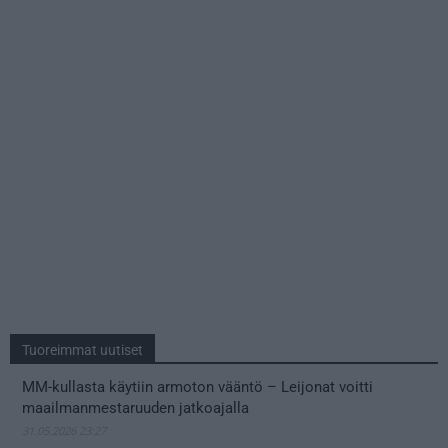
Tuoreimmat uutiset
MM-kullasta käytiin armoton vääntö – Leijonat voitti
maailmanmestaruuden jatkoajalla
31.05.2026 23:27