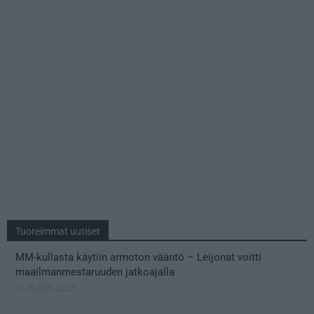
Tuoreimmat uutiset
MM-kullasta käytiin armoton vääntö – Leijonat voitti
maailmanmestaruuden jatkoajalla
31.05.2026 23:27