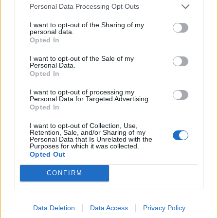
Personal Data Processing Opt Outs
LIITTYVÄT ARTIKKELIT
LISÄÄ TEKIJÄLTÄ
I want to opt-out of the Sharing of my
personal data.
Opted In
Leijonat julkisti ketjut Sveitsi-peliin –
Aleksander Barkov tekee paluun
I want to opt-out of the Sale of my
Personal Data.
kaukaloon
Opted In
I want to opt-out of processing my
Venäläisveskari sekosi Suomen 2.
Personal Data for Targeted Advertising.
divisioonassa – sai samasta tilanteesta
Opted In
50 jäähyminuuttia
I want to opt-out of Collection, Use,
Retention, Sale, and/or Sharing of my
Personal Data that Is Unrelated with the
Kanada – USA klo 15:10 – näin katsot
Purposes for which it was collected.
ottelun ilmaiseksi TV:stä
Opted Out
CONFIRM
Data Deletion
Data Access
Privacy Policy