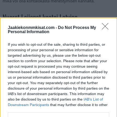
mikä voi olla kohtalokasta menestymisen kannalta.
Nuoret Leijonat kaatoi Latvian
Jaakiekonmmkisat.com -
Do Not Process My
https://twitter.com/dplussportfi/status/17407701024070166
Personal Information
41?s=20
If you wish to opt-out of the sale, sharing to third parties, or
processing of your personal or sensitive information for
targeted advertising by us, please use the below opt-out
section to confirm your selection. Please note that after your
opt-out request is processed you may continue seeing
interest-based ads based on personal information utilized by
us or personal information disclosed to third parties prior to
your opt-out. You may separately opt-out of the further
disclosure of your personal information by third parties on the
Edellinen artikkeli
Seuraava artikkeli
IAB’s list of downstream participants. This information may
also be disclosed by us to third parties on the
IAB’s List of
Nuorilla Leijonilla kohtalon
Saksan Julian Lutz juhli voittoa
Downstream Participants
that may further disclose it to other
hetket – tässä Latvia-ottelun
Suomesta huvittavasti – heitti
third parties.
kentälliset
ylävitoset toimitsijan kanssa