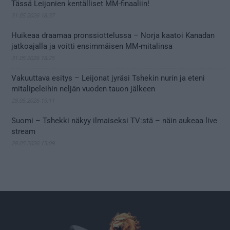
Tässä Leijonien kentälliset MM-finaaliin!
31.05.2026 18:37
Huikeaa draamaa pronssiottelussa – Norja kaatoi Kanadan
jatkoajalla ja voitti ensimmäisen MM-mitalinsa
31.05.2026 18:25
Vakuuttava esitys – Leijonat jyräsi Tshekin nurin ja eteni
mitalipeleihin neljän vuoden tauon jälkeen
28.05.2026 19:11
Suomi – Tshekki näkyy ilmaiseksi TV:stä – näin aukeaa live
stream
28.05.2026 15:09