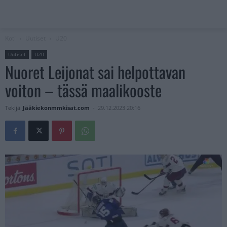
Koti
Uutiset
U20
Uutiset
U20
Nuoret Leijonat sai helpottavan
voiton – tässä maalikooste
Tekijä
Jääkiekonmmkisat.com
-
29.12.2023 20:16