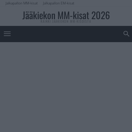
Jalkapallon MM-kisat
Jalkapallon EM-kisat
Jääkiekon MM-kisat 2026
KAIKKI JÄÄKIEKON MM-KISOISTA