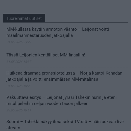
Tuoreimmat uutiset
MM-kullasta käytiin armoton vääntö – Leijonat voitti
maailmanmestaruuden jatkoajalla
31.05.2026 23:27
Tässä Leijonien kentälliset MM-finaaliin!
31.05.2026 18:37
Huikeaa draamaa pronssiottelussa – Norja kaatoi Kanadan
jatkoajalla ja voitti ensimmäisen MM-mitalinsa
31.05.2026 18:25
Vakuuttava esitys – Leijonat jyräsi Tshekin nurin ja eteni
mitalipeleihin neljän vuoden tauon jälkeen
28.05.2026 19:11
Suomi – Tshekki näkyy ilmaiseksi TV:stä – näin aukeaa live
stream