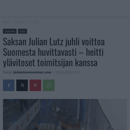
Koti
Uutiset
U20
Uutiset
U20
Saksan Julian Lutz juhli voittoa
Suomesta huvittavasti – heitti
ylävitoset toimitsijan kanssa
Tekijä
Jääkiekonmmkisat.com
-
29.12.2023 22:11