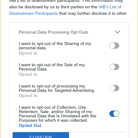
IAB’s list of downstream participants. This information may
also be disclosed by us to third parties on the
IAB’s List of
Downstream Participants
that may further disclose it to other
third parties.
Edellinen artikkeli
Seuraava artikkeli
Personal Data Processing Opt Outs
Nuoret Leijonat sai helpottavan
Pitkä kakku! – Kärppien Nick
voiton – tässä maalikooste
Ritchie kahdeksan ottelun
I want to opt-out of the Sharing of my
personal data.
pelikieltoon
Opted In
I want to opt-out of the Sale of my
Personal Data.
LIITTYVÄT ARTIKKELIT
LISÄÄ TEKIJÄLTÄ
Opted In
Leijonat julkisti ketjut Sveitsi-peliin –
I want to opt-out of processing my
Personal Data for Targeted Advertising.
Aleksander Barkov tekee paluun
Opted In
kaukaloon
I want to opt-out of Collection, Use,
Retention, Sale, and/or Sharing of my
Venäläisveskari sekosi Suomen 2.
Personal Data that Is Unrelated with the
Purposes for which it was collected.
divisioonassa – sai samasta tilanteesta
Opted Out
50 jäähyminuuttia
CONFIRM