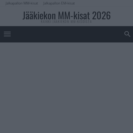
Jalkapallon MM-kisat
Jalkapallon EM-kisat
Jääkiekon MM-kisat 2026
KAIKKI JÄÄKIEKON MM-KISOISTA