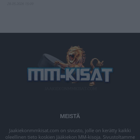
28.05.2026 15:09
MEISTÄ
Jaakiekonmmkisat.com on sivusto, jolle on kerätty kaikki
oleellinen tieto koskien Jääkiekon MM-kisoja. Sivustoltamme