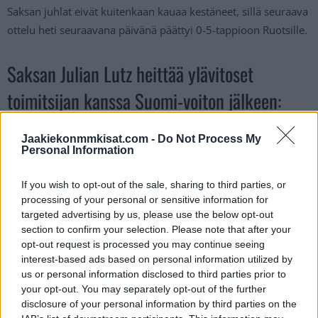
Saksan juhlat eivät kuitenkaan kauaa kestäneet, sillä seuraava
ottelu heti seuraavana päivänä päättyi 0-5-tappioon Ruotsille.
Saksan Julian Lutz heittää ylävitoset
toimitsijan kanssa Suomi-voiton jälkeen:
https://twitter.com/TSN_Sports/status/17404442499868754
Jaakiekonmmkisat.com -
Do Not Process My
Personal Information
19
Jos video ei näy, voit katsoa sen
tästä
.
If you wish to opt-out of the sale, sharing to third parties, or
processing of your personal or sensitive information for
Katso myös:
Nuoret Leijonat sai helpottavan voiton – tässä
targeted advertising by us, please use the below opt-out
maalikooste
section to confirm your selection. Please note that after your
opt-out request is processed you may continue seeing
interest-based ads based on personal information utilized by
us or personal information disclosed to third parties prior to
your opt-out. You may separately opt-out of the further
disclosure of your personal information by third parties on the