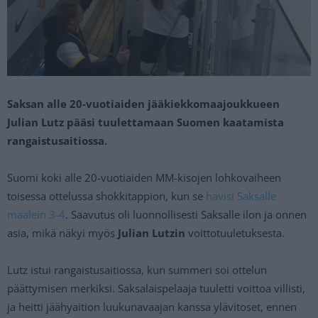
Saksan alle 20-vuotiaiden jääkiekkomaajoukkueen
Julian Lutz pääsi tuulettamaan Suomen kaatamista
rangaistusaitiossa.
Suomi koki alle 20-vuotiaiden MM-kisojen lohkovaiheen
toisessa ottelussa shokkitappion, kun se
hävisi Saksalle
maalein 3-4
. Saavutus oli luonnollisesti Saksalle ilon ja onnen
asia, mikä näkyi myös
Julian Lutzin
voittotuuletuksesta.
Lutz istui rangaistusaitiossa, kun summeri soi ottelun
päättymisen merkiksi. Saksalaispelaaja tuuletti voittoa villisti,
ja heitti jäähyaition luukunavaajan kanssa ylävitoset, ennen