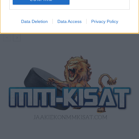
Kanada – USA klo 15:10 – näin katsot
ottelun ilmaiseksi TV:stä
Data Deletion
Data Access
Privacy Policy