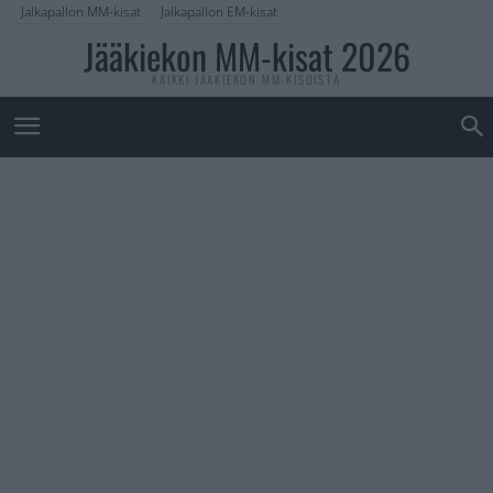
Jalkapallon MM-kisat
Jalkapallon EM-kisat
Jääkiekon MM-kisat 2026
KAIKKI JÄÄKIEKON MM-KISOISTA