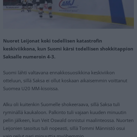
Nuoret Leijonat koki todellisen katastrofin
keskiviikkona, kun Suomi kärsi todellisen shokkitappion
Saksalle numeroin 4-3.
Suomi lähti valtavana ennakkosuosikkina keskiviikon
otteluun, sillä Saksa ei ollut koskaan aikaisemmin voittanut
Suomea U20 MM-kisoissa.
Alku oli kuitenkin Suomelle shokeeraava, sillä Saksa tuli
ryminällä kaukaloon. Palkinto tuli vajaan kuuden minuutin
pelin jälkeen, kun Veit Oswald onnistui maalinteossa. Nuorten
Leijonien tasoitus tuli nopeasti, sillä Tommi Männistö osui
vain reilut pari minuuttia myöhemmin.