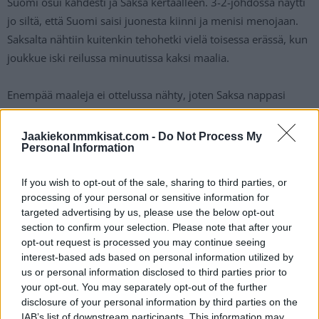
Suomi osui kahdesti ja Saksa kertaalleen. 3-2-johdossa näytti
jo siltä, että Suomi saisi juonesta kiinni ja menisi menojaan.
Saksalta nähtiin kuitenkin tehohetki vielä toisessa erässä, kun
joukkue iski reilussa minuutissa kaksi maalia.
Enempää maaleja ei ottelussa nähty, joten Saksa nappasi
historian ensimmäisen voiton Suomesta U20 MM-kisoissa.
Suomelle tappio oli jo toinen perättäinen turnauksessa, mikä
Jaakiekonmmkisat.com -
Do Not Process My
Personal Information
vaikeuttaa todella paljon mahdollisia pudotuspelejä, joihin nyt
pitää ensiksi selvitä.
If you wish to opt-out of the sale, sharing to third parties, or
processing of your personal or sensitive information for
https://twitter.com/dplussportfi/status/17400422348194080
targeted advertising by us, please use the below opt-out
84?s=20
section to confirm your selection. Please note that after your
opt-out request is processed you may continue seeing
interest-based ads based on personal information utilized by
us or personal information disclosed to third parties prior to
your opt-out. You may separately opt-out of the further
disclosure of your personal information by third parties on the
IAB’s list of downstream participants. This information may