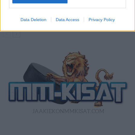
U20 MM-kisat 2026 – tässä
otteluohjelma ja Suomen joukkue
Data Deletion
Data Access
Privacy Policy