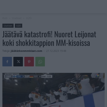
Koti
Uutiset
U20
Uutiset
U20
Jäätävä katastrofi! Nuoret Leijonat
koki shokkitappion MM-kisoissa
Tekijä
Jääkiekonmmkisat.com
-
27.12.2023 19:48