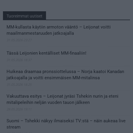
Tuoreimmat uutiset
MM-kullasta käytiin armoton vääntö – Leijonat voitti
maailmanmestaruuden jatkoajalla
31.05.2026 23:27
Tässä Leijonien kentälliset MM-finaaliin!
31.05.2026 18:37
Huikeaa draamaa pronssiottelussa – Norja kaatoi Kanadan
jatkoajalla ja voitti ensimmäisen MM-mitalinsa
31.05.2026 18:25
Vakuuttava esitys – Leijonat jyräsi Tshekin nurin ja eteni
mitalipeleihin neljän vuoden tauon jälkeen
28.05.2026 19:11
Suomi – Tshekki näkyy ilmaiseksi TV:stä – näin aukeaa live
stream