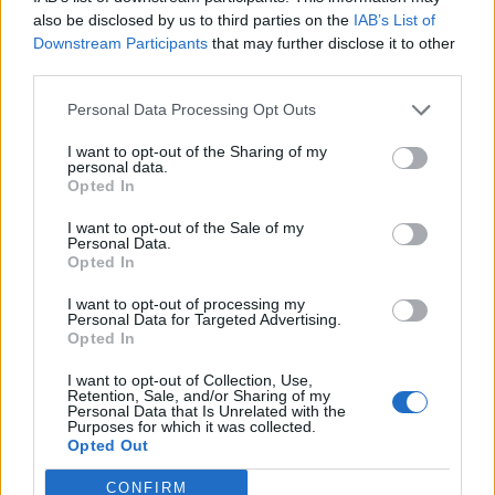
also be disclosed by us to third parties on the
IAB’s List of
Downstream Participants
that may further disclose it to other
third parties.
Edellinen artikkeli
Seuraava artikkeli
Personal Data Processing Opt Outs
Luvassa jännitysnäytelmä!
Nuorilla Leijonilla valtaisat
Tässä Nuorten Leijonien
panokset perjantaina – tässä
I want to opt-out of the Sharing of my
kentälliset Kanada-otteluun
lohkon tilanne
personal data.
Opted In
I want to opt-out of the Sale of my
LIITTYVÄT ARTIKKELIT
LISÄÄ TEKIJÄLTÄ
Personal Data.
Opted In
U20 MM-kisat: Latvia – Suomi näkyy
I want to opt-out of processing my
Personal Data for Targeted Advertising.
ilmaiseksi TV:stä
Opted In
I want to opt-out of Collection, Use,
Retention, Sale, and/or Sharing of my
U20 MM-kisat: Suomi – Tanska näkyy
Personal Data that Is Unrelated with the
Purposes for which it was collected.
TV:stä ilmaiseksi
Opted Out
CONFIRM