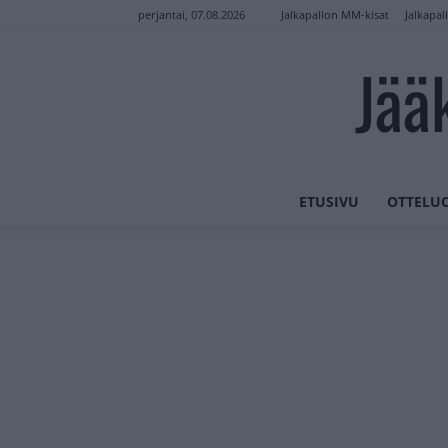
Jalkapallon MM-kisat
Jalkapal
perjantai, 07.08.2026
Jää
ETUSIVU
OTTELU