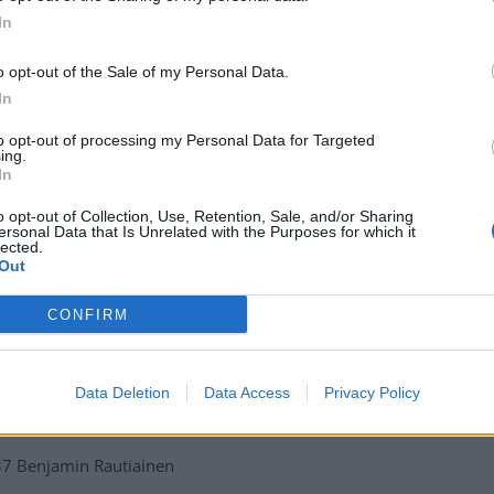
In
o opt-out of the Sale of my Personal Data.
In
to opt-out of processing my Personal Data for Targeted
ing.
In
MM-finaaliin
o opt-out of Collection, Use, Retention, Sale, and/or Sharing
ersonal Data that Is Unrelated with the Purposes for which it
lected.
Out
CONFIRM
Data Deletion
Data Access
Privacy Policy
37 Benjamin Rautiainen