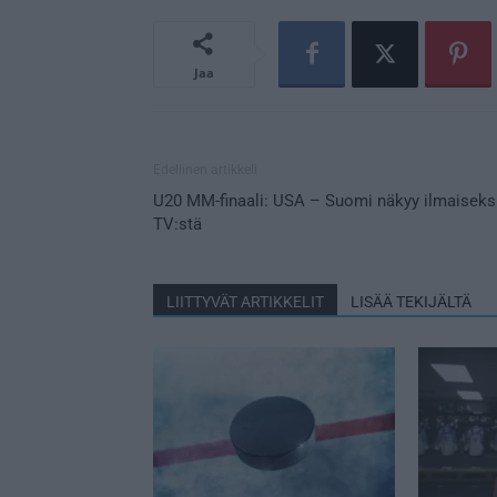
Jaa
Edellinen artikkeli
U20 MM-finaali: USA – Suomi näkyy ilmaiseks
TV:stä
LIITTYVÄT ARTIKKELIT
LISÄÄ TEKIJÄLTÄ