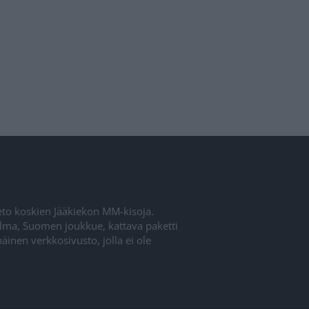
ieto koskien Jääkiekon MM-kisoja.
elma, Suomen joukkue, kattava paketti
inen verkkosivusto, jolla ei ole