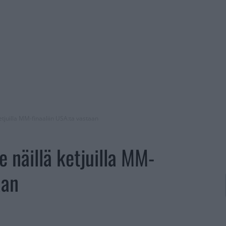
etjuilla MM-finaaliin USA:ta vastaan
e näillä ketjuilla MM-
aan