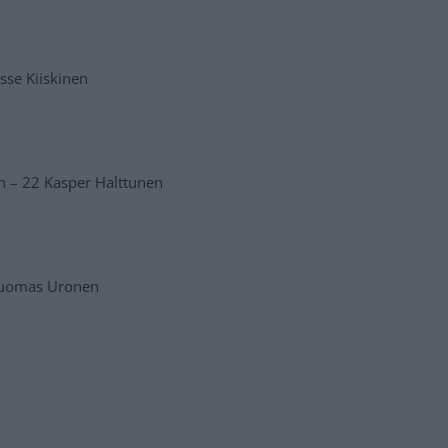
sse Kiiskinen
n – 22 Kasper Halttunen
 Tuomas Uronen