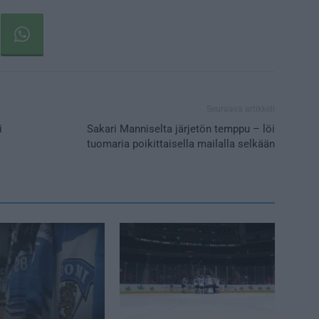
Seuraava artikkeli
i
Sakari Manniselta järjetön temppu – löi
tuomaria poikittaisella mailalla selkään