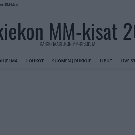
lon EM-kisat
kiekon MM-kisat 
KAIKKI JÄÄKIEKON MM-KISOISTA
OHJELMA
LOHKOT
SUOMEN JOUKKUE
LIPUT
LIVE 