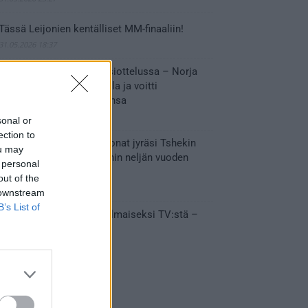
Tässä Leijonien kentälliset MM-finaaliin!
31.05.2026 18:37
Huikeaa draamaa pronssiottelussa – Norja
kaatoi Kanadan jatkoajalla ja voitti
ensimmäisen MM-mitalinsa
31.05.2026 18:25
sonal or
ection to
Vakuuttava esitys – Leijonat jyräsi Tshekin
ou may
nurin ja eteni mitalipeleihin neljän vuoden
 personal
tauon jälkeen
out of the
28.05.2026 19:11
 downstream
B’s List of
Suomi – Tshekki näkyy ilmaiseksi TV:stä –
näin aukeaa live stream
28.05.2026 15:09