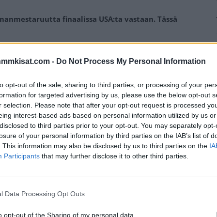
anmestaruutta finaalissa USA:ta vastaan. Tässä
 tarvitaan oikein urakalla, jotta Suomi voisi voittaa
nmmkisat.com -
Do Not Process My Personal Information
itseluottamus tapissa ja tolppien välissä jäätävän
to opt-out of the sale, sharing to third parties, or processing of your per
formation for targeted advertising by us, please use the below opt-out s
r selection. Please note that after your opt-out request is processed y
välierän jälkeen, vaan samoihin pelaajiin luotetaan.
eing interest-based ads based on personal information utilized by us or
, jolta vaaditaan jälleen huippusuoritus.
disclosed to third parties prior to your opt-out. You may separately opt-
losure of your personal information by third parties on the IAB’s list of
Mainos:
. This information may also be disclosed by us to third parties on the
IA
Participants
that may further disclose it to other third parties.
l Data Processing Opt Outs
o opt-out of the Sharing of my personal data.