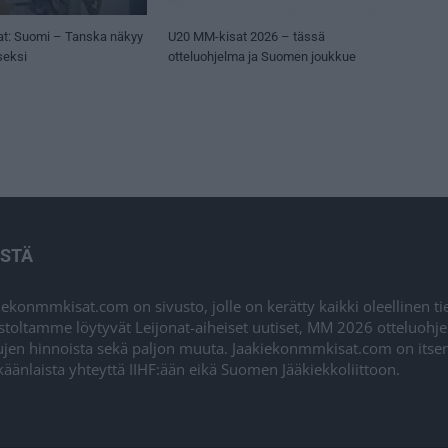
t: Suomi – Tanska näkyy
U20 MM-kisat 2026 – tässä
seksi
otteluohjelma ja Suomen joukkue
ISTÄ
iekonmmkisat.com on sivusto, jolle on kerätty kaikki oleellinen t
stoltamme löytyvät Leijonat-aiheiset uutiset, MM 2026 otteluohj
ujen hinnoista sekä paljon muuta. Jaakiekonmmkisat.com on itsenä
äänlaista yhteyttä IIHF:ään eikä Suomen Jääkiekkoliittoon.