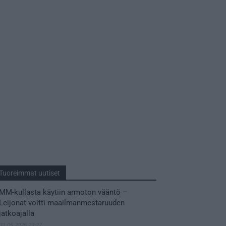
Tuoreimmat uutiset
MM-kullasta käytiin armoton vääntö –
Leijonat voitti maailmanmestaruuden
jatkoajalla
31.05.2026 23:27