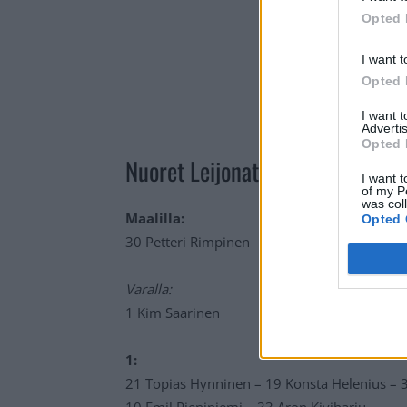
Opted 
I want t
Opted 
I want 
Advertis
Opted 
Nuoret Leijonat näillä ketjuilla 
I want t
of my P
was col
Maalilla:
Opted 
30 Petteri Rimpinen
Varalla:
1 Kim Saarinen
1:
21 Topias Hynninen – 19 Konsta Helenius – 
10 Emil Pieniniemi – 33 Aron Kiviharju