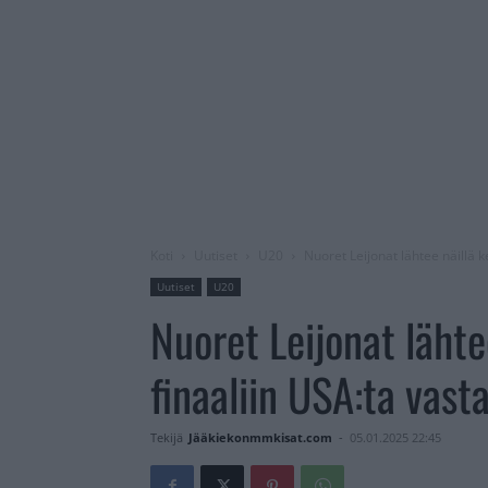
Koti
Uutiset
U20
Nuoret Leijonat lähtee näillä k
Uutiset
U20
Nuoret Leijonat lähte
finaaliin USA:ta vast
Tekijä
Jääkiekonmmkisat.com
-
05.01.2025 22:45