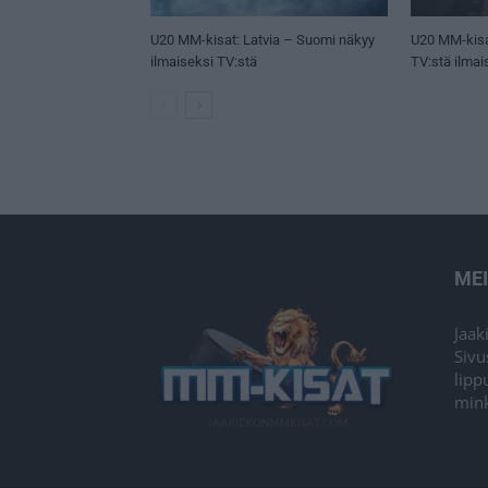
U20 MM-kisat: Latvia – Suomi näkyy
U20 MM-kisa
ilmaiseksi TV:stä
TV:stä ilmai
ME
Jaak
Sivu
lipp
mink