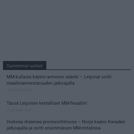
Tuoreimmat uutiset
MM-kullasta käytiin armoton vääntö – Leijonat voitti
maailmanmestaruuden jatkoajalla
31.05.2026 23:27
Tässä Leijonien kentälliset MM-finaaliin!
31.05.2026 18:37
Huikeaa draamaa pronssiottelussa – Norja kaatoi Kanadan
jatkoajalla ja voitti ensimmäisen MM-mitalinsa