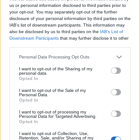
us or personal information disclosed to third parties prior to
Jos video ei näy, voit katsoa sen
tästä
.
your opt-out. You may separately opt-out of the further
disclosure of your personal information by third parties on the
IAB’s list of downstream participants. This information may
also be disclosed by us to third parties on the
IAB’s List of
Downstream Participants
that may further disclose it to other
third parties.
Personal Data Processing Opt Outs
I want to opt-out of the Sharing of my
personal data.
Edellinen artikkeli
Seuraava artikkeli
Opted In
Nuoret Leijonat lähtee näillä
NHL-kiekkoa ilmaiseksi
I want to opt-out of the Sale of my
ketjuilla MM-finaaliin USA:ta
lauantaina – askissa
Personal Data.
vastaan
Aleksander Barkovin Florida
Opted In
I want to opt-out of processing my
Personal Data for Targeted Advertising.
LIITTYVÄT ARTIKKELIT
LISÄÄ TEKIJÄLTÄ
Opted In
I want to opt-out of Collection, Use,
Leijonat julkisti ketjut Sveitsi-peliin –
Retention, Sale, and/or Sharing of my