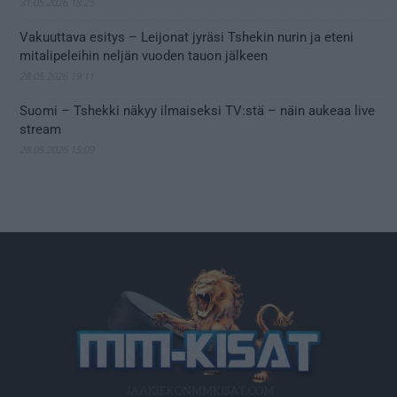
31.05.2026 18:25
Vakuuttava esitys – Leijonat jyräsi Tshekin nurin ja eteni
mitalipeleihin neljän vuoden tauon jälkeen
28.05.2026 19:11
Suomi – Tshekki näkyy ilmaiseksi TV:stä – näin aukeaa live
stream
28.05.2026 15:09