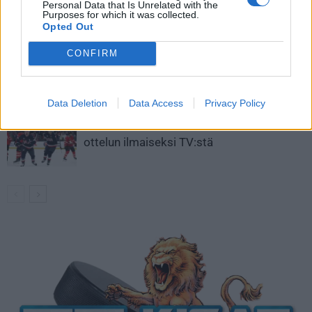
Personal Data that Is Unrelated with the
Aleksander Barkov tekee paluun
Purposes for which it was collected.
kaukaloon
Opted Out
CONFIRM
Venäläisveskari sekosi Suomen 2.
divisioonassa – sai samasta tilanteesta
50 jäähyminuuttia
Data Deletion
Data Access
Privacy Policy
Kanada – USA klo 15:10 – näin katsot
ottelun ilmaiseksi TV:stä