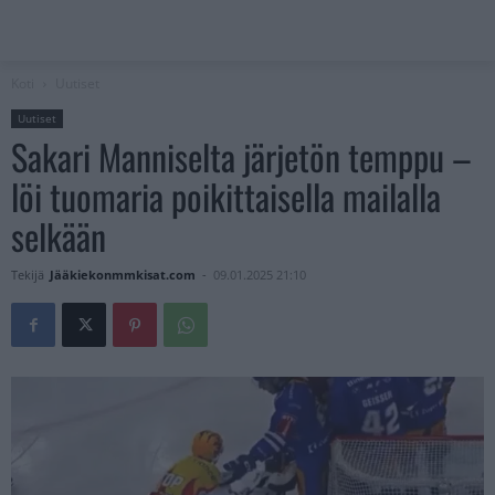
Koti
Uutiset
Uutiset
Sakari Manniselta järjetön temppu –
löi tuomaria poikittaisella mailalla
selkään
Tekijä
Jääkiekonmmkisat.com
-
09.01.2025 21:10