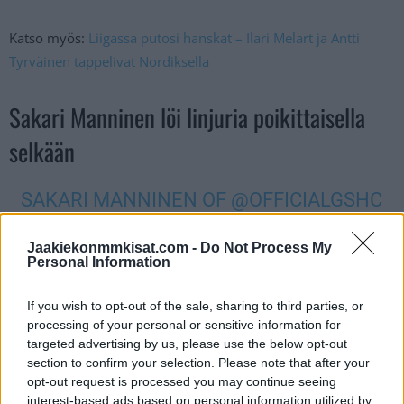
Katso myös:
Liigassa putosi hanskat – Ilari Melart ja Antti
Tyrväinen tappelivat Nordiksella
Sakari Manninen löi linjuria poikittaisella
selkään
SAKARI MANNINEN OF
@OFFICIALGSHC
THROWN OUT OF THE GAME AFTER A
Jaakiekonmmkisat.com -
Do Not Process My
CROSSCHECK TO THE BACK OF A
Personal Information
LINESMAN.
PIC.TWITTER.COM/20HHBSVWBK
If you wish to opt-out of the sale, sharing to third parties, or
processing of your personal or sensitive information for
targeted advertising by us, please use the below opt-out
— BRATENSAUCE (@BRATENSAUCE)
section to confirm your selection. Please note that after your
opt-out request is processed you may continue seeing
JANUARY 9, 2025
interest-based ads based on personal information utilized by