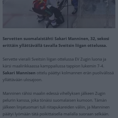
Servetten suomalaistähti Sakari Manninen, 32, sekosi
erittäin yllättävällä tavalla Sveitsin liigan ottelussa.
Servette vieraili Sveitsin liigan ottelussa EV Zugin luona ja
kärsi maalirikkaassa kamppailussa tappion lukemin 7-4.
Sakari Mannisen
ottelu päättyi kolmannen erän puolivälissä
yllättävään ulosajoon.
Manninen rähisi maalin edessä vihellyksen jälkeen Zugin
pelurin kanssa, joka tönäisi suomalaisen kumoon. Tämän
jälkeen linjatuomari tuli riitapukareiden väliin, ja Manninen
päätyi lyömään tätä poikittaisella mailalla suoraan selkään.