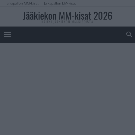
Jalkapallon MM-kisat
Jalkapallon EM-kisat
Jääkiekon MM-kisat 2026
KAIKKI JÄÄKIEKON MM-KISOISTA