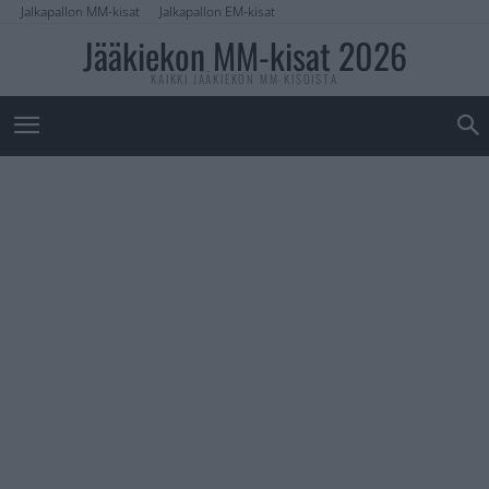
Jalkapallon MM-kisat
Jalkapallon EM-kisat
Jääkiekon MM-kisat 2026
KAIKKI JÄÄKIEKON MM-KISOISTA