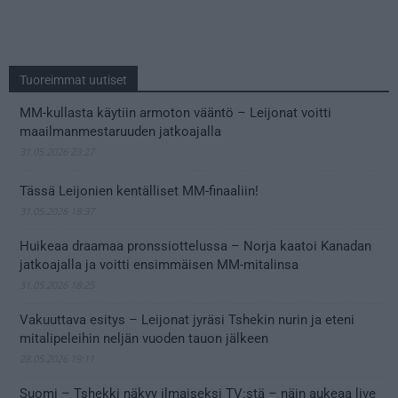
Tuoreimmat uutiset
MM-kullasta käytiin armoton vääntö – Leijonat voitti
maailmanmestaruuden jatkoajalla
31.05.2026 23:27
Tässä Leijonien kentälliset MM-finaaliin!
31.05.2026 18:37
Huikeaa draamaa pronssiottelussa – Norja kaatoi Kanadan
jatkoajalla ja voitti ensimmäisen MM-mitalinsa
31.05.2026 18:25
Vakuuttava esitys – Leijonat jyräsi Tshekin nurin ja eteni
mitalipeleihin neljän vuoden tauon jälkeen
28.05.2026 19:11
Suomi – Tshekki näkyy ilmaiseksi TV:stä – näin aukeaa live