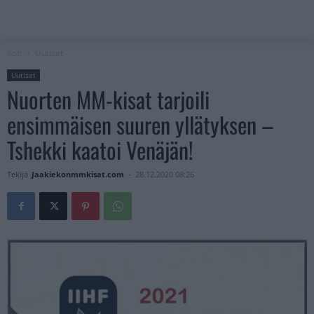
Koti
Uutiset
Uutiset
Nuorten MM-kisat tarjoili
ensimmäisen suuren yllätyksen –
Tshekki kaatoi Venäjän!
Tekijä
Jaakiekonmmkisat.com
-
28.12.2020 08:26