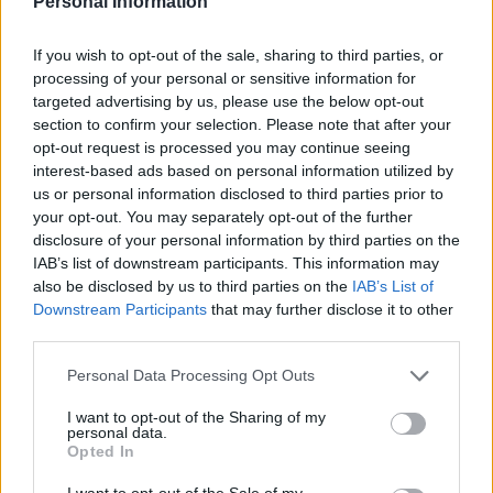
Personal Information
johtoon. Toisen erän alkupuolella
Martin Lang
sai kiekon
Venäjän maaliin ja Tshekki siirtyi 2-0 -johtoon.
If you wish to opt-out of the sale, sharing to third parties, or
processing of your personal or sensitive information for
Nämä lukemat säilyivät taululla ottelun loppuun saakka ja
targeted advertising by us, please use the below opt-out
section to confirm your selection. Please note that after your
näin Tshekki nollasi Venäjän ja vei täyden pistepotin
opt-out request is processed you may continue seeing
mukaansa.
interest-based ads based on personal information utilized by
us or personal information disclosed to third parties prior to
Nuorten MM-kisat jatkuvat Suomen aikaa maanantain ja
your opt-out. You may separately opt-out of the further
disclosure of your personal information by third parties on the
tiistain välisenä yönä kello 01:00, kun Itävalta ja Ruotsi
IAB’s list of downstream participants. This information may
kohtaavat toisensa. Yön toinen ottelu alkaa kello 04:30 kun
also be disclosed by us to third parties on the
IAB’s List of
Slovakia ja Saksa ottavat mittaa toisistaan.
Downstream Participants
that may further disclose it to other
third parties.
Kaikki ottelut näkyvät D Play -palvelusta. Suomen ottelut
Personal Data Processing Opt Outs
ilmaiseksi näyttää tv-kanava TV Viisi.
I want to opt-out of the Sharing of my
personal data.
Opted In
I want to opt-out of the Sale of my