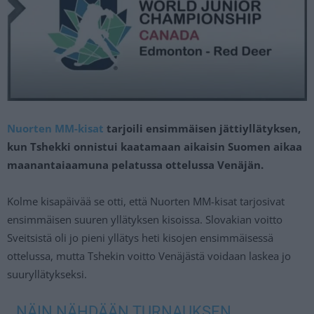
Nuorten MM-kisat
tarjoili ensimmäisen jättiyllätyksen,
kun Tshekki onnistui kaatamaan aikaisin Suomen aikaa
maanantaiaamuna pelatussa ottelussa Venäjän.
Kolme kisapäivää se otti, että Nuorten MM-kisat tarjosivat
ensimmäisen suuren yllätyksen kisoissa. Slovakian voitto
Sveitsistä oli jo pieni yllätys heti kisojen ensimmäisessä
ottelussa, mutta Tshekin voitto Venäjästä voidaan laskea jo
suuryllätykseksi.
NÄIN NÄHDÄÄN TURNAUKSEN