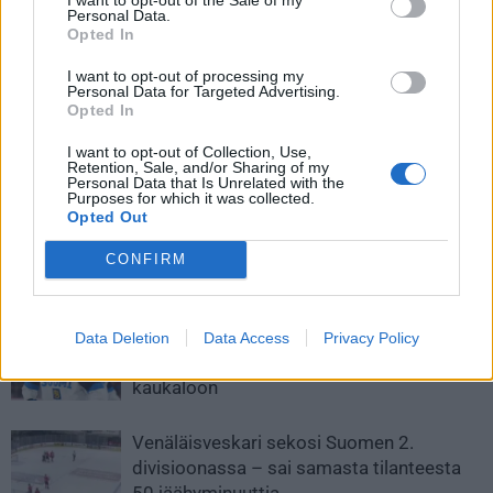
Personal Data.
Opted In
I want to opt-out of processing my
Personal Data for Targeted Advertising.
Opted In
Edellinen artikkeli
Seuraava artikkeli
I want to opt-out of Collection, Use,
Suomi nappasi turnauksen
Liiga julkaisi uuden
Retention, Sale, and/or Sharing of my
toisen voittonsa, Sveitsi jatkaa
otteluohjelman keväälle
Personal Data that Is Unrelated with the
Purposes for which it was collected.
lohkossa pisteittä
Opted Out
CONFIRM
LIITTYVÄT ARTIKKELIT
LISÄÄ TEKIJÄLTÄ
Leijonat julkisti ketjut Sveitsi-peliin –
Data Deletion
Data Access
Privacy Policy
Aleksander Barkov tekee paluun
kaukaloon
Venäläisveskari sekosi Suomen 2.
divisioonassa – sai samasta tilanteesta