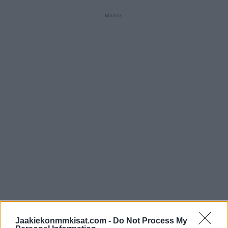
Mainos:
Ottelun ensimmäinen erä oli maaliton, mutta toisessa
Jaakiekonmmkisat.com -
Do Not Process My
erässä
Filip Koffer
avasi maalihanat ja vei Tshekin 1-0 -