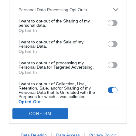
viel kiroilla?”
Pekingiin
Personal Data Processing Opt Outs
I want to opt-out of the Sharing of my
personal data.
LIITTYVÄT ARTIKKELIT
LISÄÄ TEKIJÄLTÄ
Opted In
Leijonat julkisti ketjut Sveitsi-peliin –
I want to opt-out of the Sale of my
Personal Data.
Aleksander Barkov tekee paluun
Opted In
kaukaloon
I want to opt-out of processing my
Personal Data for Targeted Advertising.
Venäläisveskari sekosi Suomen 2.
Opted In
divisioonassa – sai samasta tilanteesta
50 jäähyminuuttia
I want to opt-out of Collection, Use,
Retention, Sale, and/or Sharing of my
Personal Data that Is Unrelated with the
Purposes for which it was collected.
Kanada – USA klo 15:10 – näin katsot
Opted Out
ottelun ilmaiseksi TV:stä
CONFIRM
Data Deletion
Data Access
Privacy Policy