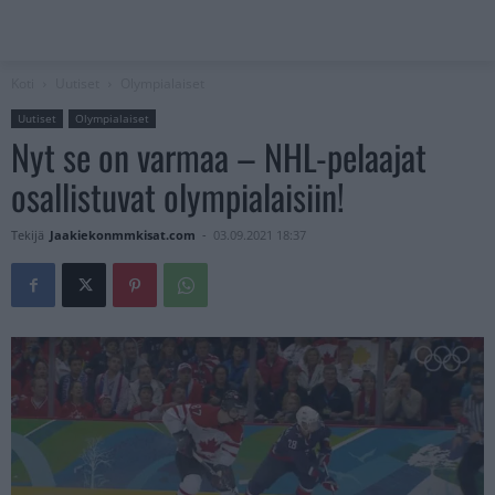
Koti
Uutiset
Olympialaiset
Uutiset
Olympialaiset
Nyt se on varmaa – NHL-pelaajat
osallistuvat olympialaisiin!
Tekijä
Jaakiekonmmkisat.com
-
03.09.2021 18:37