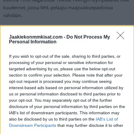
kuudennet, joissa NHL-pelaajia maajoukkuepaidoissa
nähdään.
Viime viikolla saatiin viimeisteltyä myös
olympialaisten
Jaakiekonmmkisat.com -
Do Not Process My
lohkot
. Suomen kanssa samassa lohkossa nähdään Ruotsi,
Personal Information
sekä karsinnoista olympialaisiin tiensä selvittäneet Slovakia ja
Latvia.
If you wish to opt-out of the sale, sharing to third parties, or
processing of your personal or sensitive information for
targeted advertising by us, please use the below opt-out
section to confirm your selection. Please note that after your
opt-out request is processed you may continue seeing
interest-based ads based on personal information utilized by
us or personal information disclosed to third parties prior to
your opt-out. You may separately opt-out of the further
disclosure of your personal information by third parties on the
IAB’s list of downstream participants. This information may
Edellinen artikkeli
Seuraava artikkeli
also be disclosed by us to third parties on the
IAB’s List of
Jonne Virtanen kritisoi Liigan
Venäjän olympiajoukkue 2022 –
Downstream Participants
that may further disclose it to other
sääntöuudistusta – ”saakohan
tässä arvioidut kentälliset
third parties.