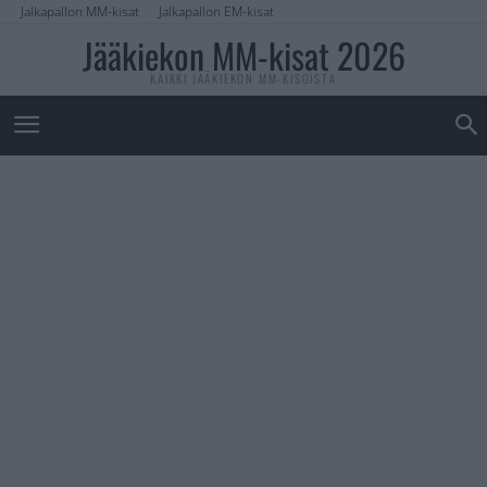
Jalkapallon MM-kisat
Jalkapallon EM-kisat
Jääkiekon MM-kisat 2026
KAIKKI JÄÄKIEKON MM-KISOISTA