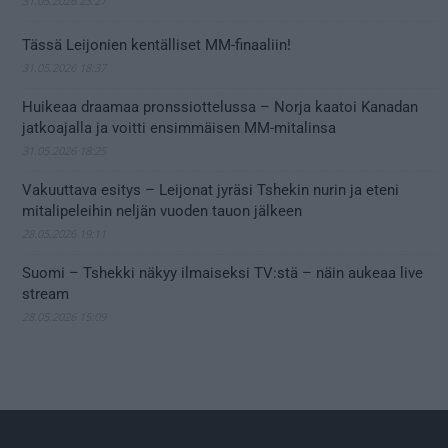
31.05.2026 23:27
Tässä Leijonien kentälliset MM-finaaliin!
31.05.2026 18:37
Huikeaa draamaa pronssiottelussa – Norja kaatoi Kanadan
jatkoajalla ja voitti ensimmäisen MM-mitalinsa
31.05.2026 18:25
Vakuuttava esitys – Leijonat jyräsi Tshekin nurin ja eteni
mitalipeleihin neljän vuoden tauon jälkeen
28.05.2026 19:11
Suomi – Tshekki näkyy ilmaiseksi TV:stä – näin aukeaa live
stream
28.05.2026 15:09