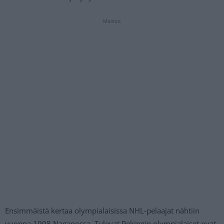
Mainos:
Ensimmäistä kertaa olympialaisissa NHL-pelaajat nähtiin
vuonna 1998 Naganossa. Tulevat Pekingin olympialaiset ovat