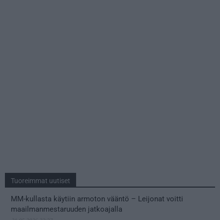
Tuoreimmat uutiset
MM-kullasta käytiin armoton vääntö – Leijonat voitti
maailmanmestaruuden jatkoajalla