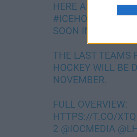
HERE ARE YOUR G
#ICEHOCKEY
AT T
SOON IN
#BEIJING
THE LAST TEAMS 
HOCKEY WILL BE 
NOVEMBER.
FULL OVERVIEW:
HTTPS://T.CO/XT
2
@IOCMEDIA
@LH