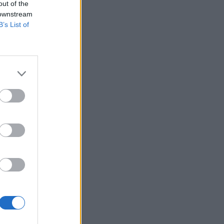
out of the
 downstream
B’s List of