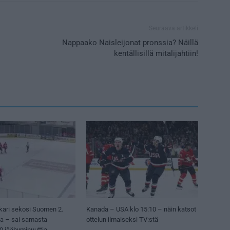
Seuraava artikkeli
Nappaako Naisleijonat pronssia? Näillä
kentällisillä mitalijahtiin!
kari sekosi Suomen 2.
Kanada – USA klo 15:10 – näin katsot
sa – sai samasta
ottelun ilmaiseksi TV:stä
50 jäähyminuuttia