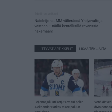
Edellinen artikkeli
Naisleijonat MM-välierässä Yhdysvaltoja
vastaan – näillä kentällisillä revanssia
hakemaan!
LIITTYVÄT ARTIKKELIT
LISÄÄ TEKIJÄLTÄ
Leijonat julkisti ketjut Sveitsi-peliin –
Venäläisves
Aleksander Barkov tekee paluun
divisioonas
kaukaloon
tilanteesta 