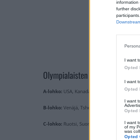
information 
further disc
participants
Downstream 
Persona
I want t
Opted 
Olympialaisten lohkot 2022:
I want t
Opted 
A-lohko:
USA, Kanada, Saksa ja Kiina
I want 
Advertis
B-lohko:
Venäjä, Tshekki, Sveitsi, Tanska
Opted 
I want t
C-lohko:
Ruotsi, Suomi, Slovakia, Latvia
of my P
was col
Opted 