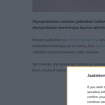
Olympialaisten miesten jääkiekon lohkot
olympialaisiin karsintojen kautta selvitti
Miesten jääkiekko on
talviolympialaisissa
ain
mielenkiintoisempaa se on silloin, kun
Suome
nähdään mukana jokaisen maan nutussa.
Nyt tulevien olympialaisten lohkot on viimeist
tovin, mutta B-lohkoon ja C-lohkoon viimeiset
Jaakieko
If you wish 
sensitive in
confirm you
continue se