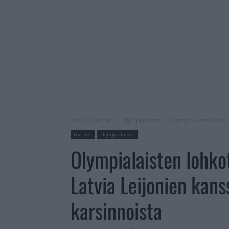
Koti
Uutiset
Olympialaiset
Olympialaisten lohkot
Uutiset
Olympialaiset
Olympialaisten lohkot
Latvia Leijonien kan
karsinnoista