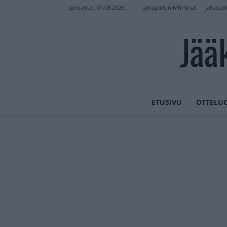
Jalkapallon MM-kisat
Jalkapal
perjantai, 07.08.2026
Jää
ETUSIVU
OTTELU