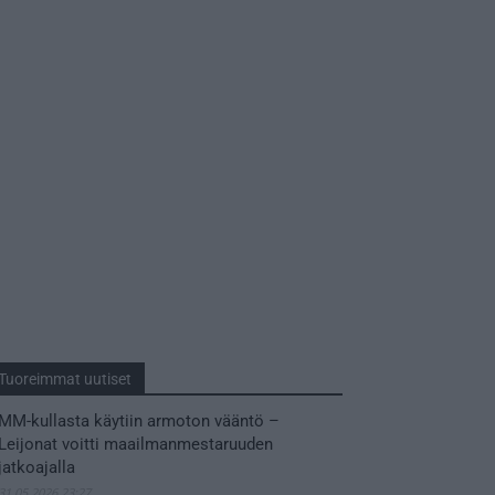
Tuoreimmat uutiset
MM-kullasta käytiin armoton vääntö –
Leijonat voitti maailmanmestaruuden
jatkoajalla
31.05.2026 23:27