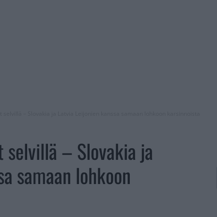
 selvillä – Slovakia ja Latvia Leijonien kanssa samaan lohkoon karsinnoista
 selvillä – Slovakia ja
ssa samaan lohkoon