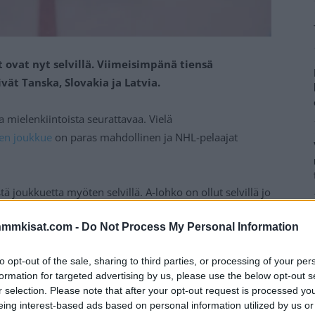
 ovat nyt selvillä. Viimeisimpänä tiensä
vät Tanska, Slovakia ja Latvia.
a mielenkiintoista seurattavaa. Vielä
n joukkue
on paras mahdollinen ja NHL-pelaajat
ä joukkuetta myöten selvillä. A-lohko on ollut selvillä jo
 joukkueet saatiin karsintojen kautta.
nmmkisat.com -
Do Not Process My Personal Information
Mainos:
to opt-out of the sale, sharing to third parties, or processing of your per
formation for targeted advertising by us, please use the below opt-out s
r selection. Please note that after your opt-out request is processed y
eing interest-based ads based on personal information utilized by us or