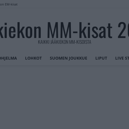
lon EM-kisat
kiekon MM-kisat 
KAIKKI JÄÄKIEKON MM-KISOISTA
OHJELMA
LOHKOT
SUOMEN JOUKKUE
LIPUT
LIVE 