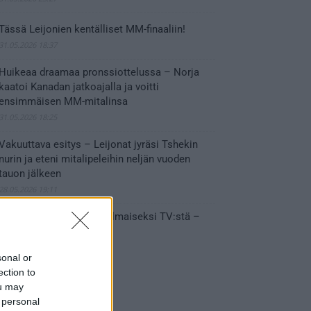
Tässä Leijonien kentälliset MM-finaaliin!
31.05.2026 18:37
Huikeaa draamaa pronssiottelussa – Norja
kaatoi Kanadan jatkoajalla ja voitti
ensimmäisen MM-mitalinsa
31.05.2026 18:25
Vakuuttava esitys – Leijonat jyräsi Tshekin
nurin ja eteni mitalipeleihin neljän vuoden
tauon jälkeen
28.05.2026 19:11
Suomi – Tshekki näkyy ilmaiseksi TV:stä –
näin aukeaa live stream
28.05.2026 15:09
sonal or
ection to
ou may
 personal