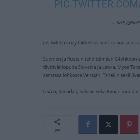
PIC.TWITTER.COM
— IIHF (@IIH
Jos twiitti ei näy laitteellasi voit katsoa sen 
Suomen ja Ruotsin tähdittämään C-lohkoon oli
täyttivät lopulta Slovakia ja Latvia. Myös Tan
samassa lohkossa Venäjän, Tshekin sekä Sveit
USA:n, Kanadan, Saksan sekä Kiinan muodosta
Jaa