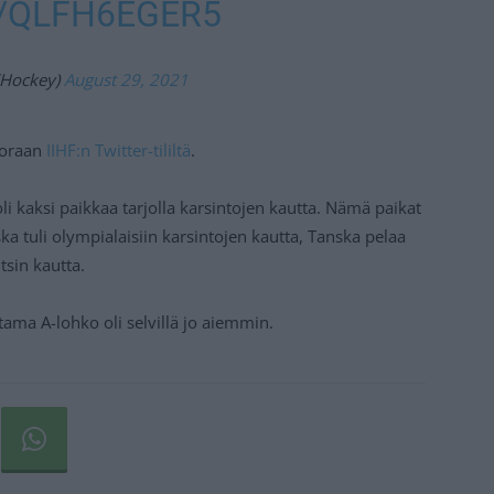
/QLFH6EGER5
FHockey)
August 29, 2021
suoraan
IIHF:n Twitter-tililtä
.
 kaksi paikkaa tarjolla karsintojen kautta. Nämä paikat
ska tuli olympialaisiin karsintojen kautta, Tanska pelaa
sin kautta.
ma A-lohko oli selvillä jo aiemmin.