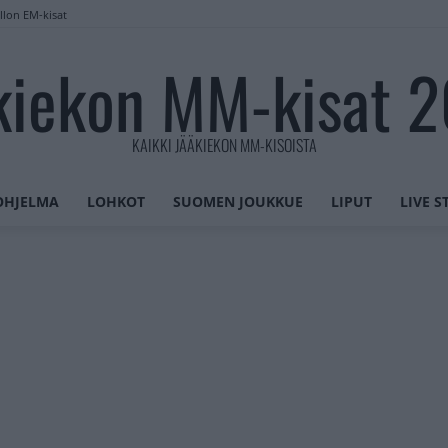
llon EM-kisat
kiekon MM-kisat 
KAIKKI JÄÄKIEKON MM-KISOISTA
OHJELMA
LOHKOT
SUOMEN JOUKKUE
LIPUT
LIVE 