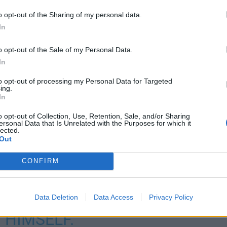
o opt-out of the Sharing of my personal data.
In
o opt-out of the Sale of my Personal Data.
In
to opt-out of processing my Personal Data for Targeted
ing.
In
o opt-out of Collection, Use, Retention, Sale, and/or Sharing
ersonal Data that Is Unrelated with the Purposes for which it
lected.
Out
ri suti kiekon omaan verkkoon
CONFIRM
ER SIMON HRUBEC
Data Deletion
Data Access
Privacy Policy
 HIMSELF.