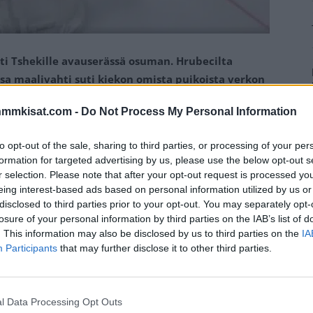
ti Tshekille avauserässä osuman. Hrubecilta
sa maalivahti suti kiekon omista puikoista verkon
nmmkisat.com -
Do Not Process My Personal Information
iassa ensimmäisessä erässä sattui ja tapahtui.
to opt-out of the sale, sharing to third parties, or processing of your per
a
ulosajo
.
formation for targeted advertising by us, please use the below opt-out s
r selection. Please note that after your opt-out request is processed y
sandicin
nimiin, joka myöhemmin ensimmäisessä
eing interest-based ads based on personal information utilized by us or
disclosed to third parties prior to your opt-out. You may separately opt-
. Rosandic toimitti kiekon maalille ja Tshekin maalivahti
losure of your personal information by third parties on the IAB’s list of
ti pelata mailallaan kiekkoa allensa, mutta kiekko valui
. This information may also be disclosed by us to third parties on the
IA
verkon perukoille.
Participants
that may further disclose it to other third parties.
Mainos:
l Data Processing Opt Outs