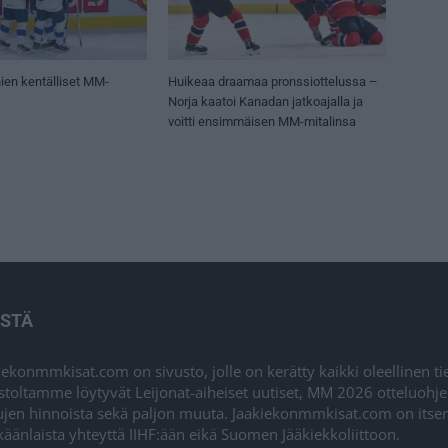
ien kentälliset MM-
Huikeaa draamaa pronssiottelussa –
Norja kaatoi Kanadan jatkoajalla ja
voitti ensimmäisen MM-mitalinsa
ISTÄ
iekonmmkisat.com on sivusto, jolle on kerätty kaikki oleellinen t
stoltamme löytyvät Leijonat-aiheiset uutiset, MM 2026 otteluohj
ujen hinnoista sekä paljon muuta. Jaakiekonmmkisat.com on itsenä
äänlaista yhteyttä IIHF:ään eikä Suomen Jääkiekkoliittoon.