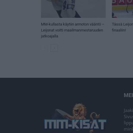
MM-kullasta käytiin armoton vääntö –
Tässä Leijon
Leijonat voitti maailmanmestaruuden
finaaliin!
jatkoajalla
ME
Jaak
Sivu
lipp
mink