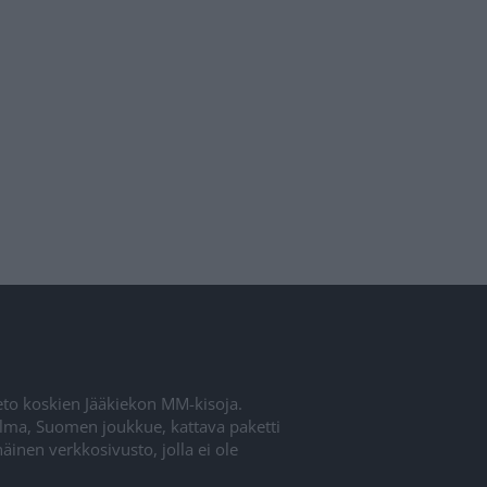
ieto koskien Jääkiekon MM-kisoja.
elma, Suomen joukkue, kattava paketti
inen verkkosivusto, jolla ei ole