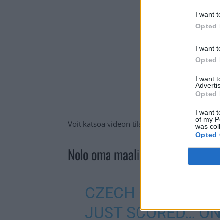
I want t
Opted 
I want t
Opted 
I want 
Advertis
Opted 
I want t
of my P
Voit katsoa videon tilanteesta alta.
was col
Opted 
Nolo oma maali – Tshekin veska
CZECH GOALTEND
JUST SCORED… ON