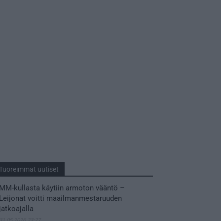
Tuoreimmat uutiset
MM-kullasta käytiin armoton vääntö –
Leijonat voitti maailmanmestaruuden
jatkoajalla
31.05.2026 23:27