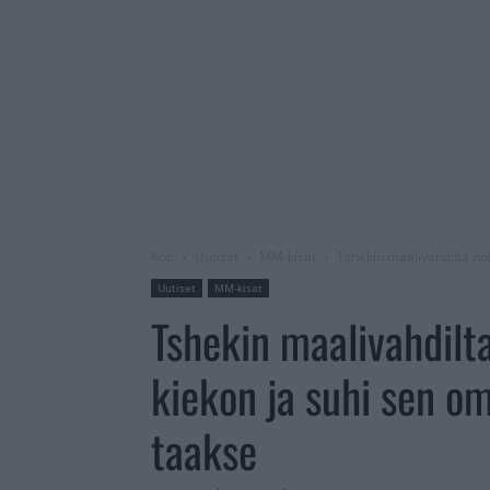
Koti
Uutiset
MM-kisat
Tshekin maalivahdilta nol
Uutiset
MM-kisat
Tshekin maalivahdilt
kiekon ja suhi sen om
taakse