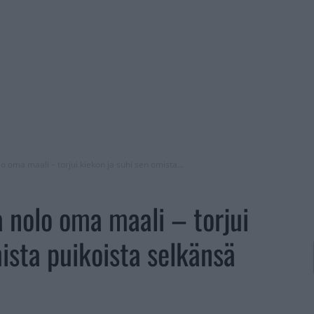
o oma maali – torjui kiekon ja suhi sen omista...
a nolo oma maali – torjui
ista puikoista selkänsä