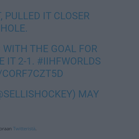
, PULLED IT CLOSER
 HOLE.
 WITH THE GOAL FOR
 IT 2-1.
#IIHFWORLDS
M/CORF7CZT5D
(@SELLISHOCKEY)
MAY
suoraan
Twitteristä
.