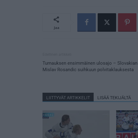
Jaa
Edellinen artikkeli
Turnauksen ensimmäinen ulosajo – Slovakian
Mislav Rosandic suihkuun polvitaklauksesta
LIITTYVÄT ARTIKKELIT
LISÄÄ TEKIJÄLTÄ