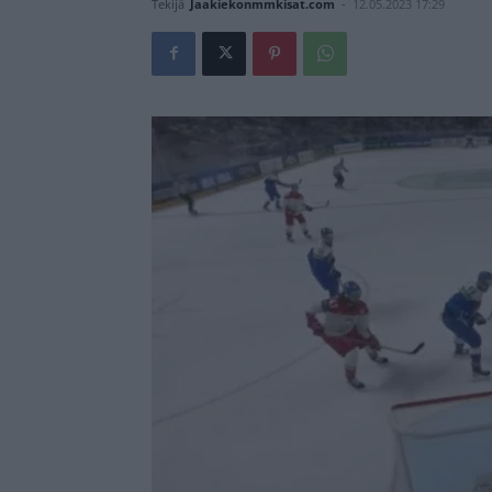
Tekijä
Jaakiekonmmkisat.com
-
12.05.2023 17:29