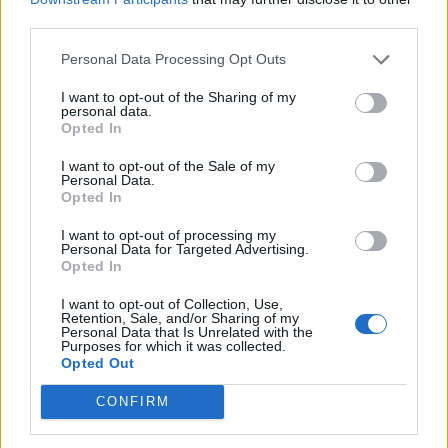
third parties.
Liigan puolivälierät käyntiin –
Liigan pudotuspelit 2020/21 –
otteluita tarjolla porrastetusti
kaksi sarjaa tasoihin, kaksi
Personal Data Processing Opt Outs
sarjaa katkolla torstaina
I want to opt-out of the Sharing of my
personal data.
Opted In
LIITTYVÄT ARTIKKELIT
LISÄÄ TEKIJÄLTÄ
I want to opt-out of the Sale of my
Personal Data.
Leijonat julkisti ketjut Sveitsi-peliin –
Opted In
Aleksander Barkov tekee paluun
kaukaloon
I want to opt-out of processing my
Personal Data for Targeted Advertising.
Opted In
Venäläisveskari sekosi Suomen 2.
I want to opt-out of Collection, Use,
divisioonassa – sai samasta tilanteesta
Retention, Sale, and/or Sharing of my
50 jäähyminuuttia
Personal Data that Is Unrelated with the
Purposes for which it was collected.
Opted Out
Kanada – USA klo 15:10 – näin katsot
CONFIRM
ottelun ilmaiseksi TV:stä