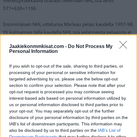
menestyksekkäällä urallaan tekemään NHL:ssä tehot
577+630=1196.
Ensimmäisen NHL-ottelunsa Marleau pelasi kaudella 1997-98.
Yli kolmannes tällä kaudella NHL:ssä pelanneista pelaajista ei
ollut edes syntynyt vielä silloin, kun Patrick Marleau debytoi
Jaakiekonmmkisat.com -
Do Not Process My
NHL:ssä.
Personal Information
Kanadan
maajoukkueessa
konkarihyökkääjä on voittanut
If you wish to opt-out of the sale, sharing to third parties, or
himoitun triplan, eli olympia-, MM-, sekä World Cup -kultaa.
processing of your personal or sensitive information for
targeted advertising by us, please use the below opt-out
section to confirm your selection. Please note that after your
opt-out request is processed you may continue seeing
interest-based ads based on personal information utilized by
us or personal information disclosed to third parties prior to
your opt-out. You may separately opt-out of the further
disclosure of your personal information by third parties on the
IAB’s list of downstream participants. This information may
also be disclosed by us to third parties on the
IAB’s List of
Downstream Participants
that may further disclose it to other
Edellinen artikkeli
Seuraava artikkeli