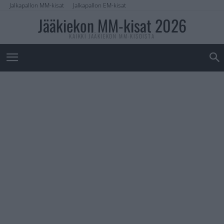
Jalkapallon MM-kisat
Jalkapallon EM-kisat
Jääkiekon MM-kisat 2026
KAIKKI JÄÄKIEKON MM-KISOISTA