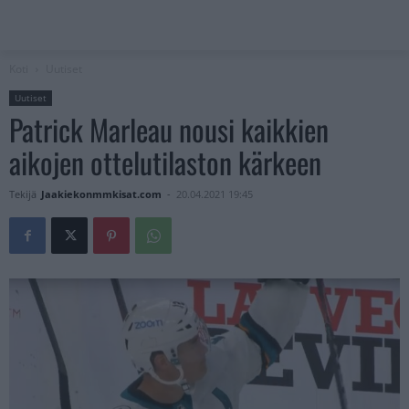
Koti
Uutiset
Uutiset
Patrick Marleau nousi kaikkien
aikojen ottelutilaston kärkeen
Tekijä
Jaakiekonmmkisat.com
-
20.04.2021 19:45