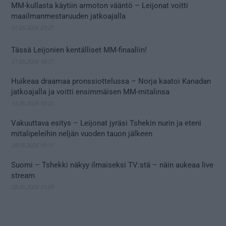
MM-kullasta käytiin armoton vääntö – Leijonat voitti
maailmanmestaruuden jatkoajalla
31.05.2026 23:27
Tässä Leijonien kentälliset MM-finaaliin!
31.05.2026 18:37
Huikeaa draamaa pronssiottelussa – Norja kaatoi Kanadan
jatkoajalla ja voitti ensimmäisen MM-mitalinsa
31.05.2026 18:25
Vakuuttava esitys – Leijonat jyräsi Tshekin nurin ja eteni
mitalipeleihin neljän vuoden tauon jälkeen
28.05.2026 19:11
Suomi – Tshekki näkyy ilmaiseksi TV:stä – näin aukeaa live
stream
28.05.2026 15:09