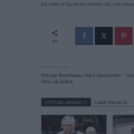
Jos video ei syystä tai toisesta näy, voit kat
Jaa
Edellinen artikkeli
Chicago Blackhawks rikkoi hiljaisuuden – Cor
Perry sai potkut
LIITTYVÄT ARTIKKELIT
LISÄÄ TEKIJÄLTÄ