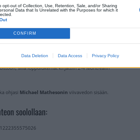
o opt-out of Collection, Use, Retention, Sale, and/or Sharing
ersonal Data that Is Unrelated with the Purposes for which it
lected.
Out
CONFIRM
Data Deletion
Data Access
Privacy Policy
ttoon, sillä loppulukemat kirjattiin 2-4 Montrealin
oka ohjasi
Michael Mathesonin
viivavedon sisään.
nteon soolollaan:
0031222355575026