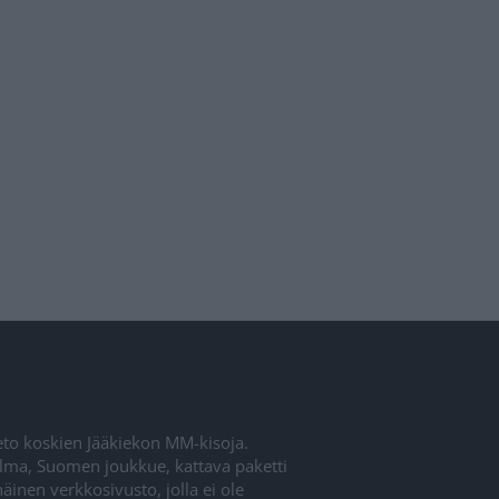
ieto koskien Jääkiekon MM-kisoja.
elma, Suomen joukkue, kattava paketti
inen verkkosivusto, jolla ei ole