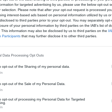
formation for targeted advertising by us, please use the below opt-out s
r selection. Please note that after your opt-out request is processed y
eing interest-based ads based on personal information utilized by us or
rkkautti nimensä maalintekijätilastoihin
disclosed to third parties prior to your opt-out. You may separately opt-
losure of your personal information by third parties on the IAB’s list of
al Canadiensia vastaan.
. This information may also be disclosed by us to third parties on the
IA
Participants
that may further disclose it to other third parties.
 toisen erän alkuminuuteilla Laine kaappasi kiekon
 jalat liikkeelle. Hän ohitti kovalla vauhdilla
opeasti nokikkain maalivahti
Samuel
Montembeaultin
l Data Processing Opt Outs
o opt-out of the Sharing of my personal data.
elta, mutta tämä veto epäonnistui ja pikkumusta valui
In
ma oli Laineen kauden neljäs.
o opt-out of the Sale of my Personal Data.
In
Mainos:
to opt-out of processing my Personal Data for Targeted
ing.
In