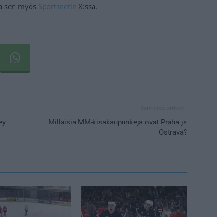
soa sen myös
Sportsnetin
X:ssä.
Seuraava artikkeli
ey
Millaisia MM-kisakaupunkeja ovat Praha ja
Ostrava?