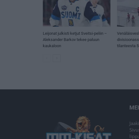
Leijonat julkisti ketjut Sveitsi-peliin –
Venäläisves
Aleksander Barkov tekee paluun
divisioonas
kaukaloon
tilanteesta 
ME
Jaak
Sivu
lipp