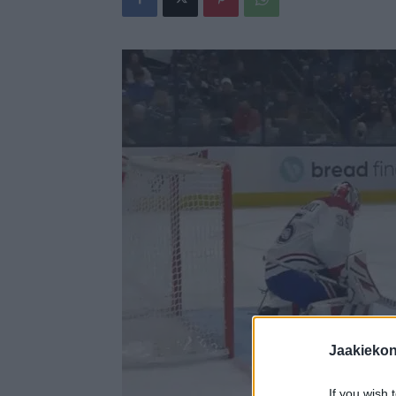
Jaakieko
If you wish 