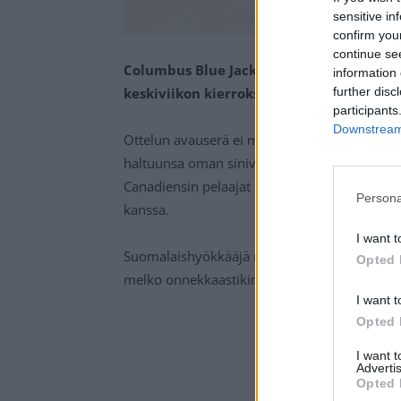
sensitive in
confirm you
continue se
Columbus Blue Jacketsin Patrik Laine me
information 
further disc
keskiviikon kierroksen ottelussa Montre
participants
Downstream 
Ottelun avauserä ei maaleja tarjoillut, mutta
haltuunsa oman siniviivan tuntumassa ja laittoi
Canadiensin pelaajat löytäen itsensä hyvin n
Persona
kanssa.
I want t
Suomalaishyökkääjä nosti kiekon kämmenpuol
Opted 
melko onnekkaastikin verkon perukoille. Osu
I want t
Opted 
I want 
Advertis
Opted 