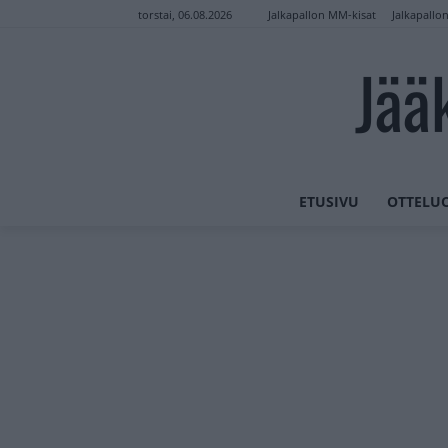
Jalkapallon MM-kisat
Jalkapallo
torstai, 06.08.2026
Jää
ETUSIVU
OTTELU