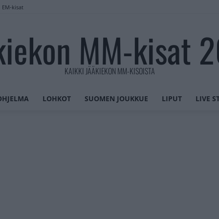
n EM-kisat
kiekon MM-kisat 
KAIKKI JÄÄKIEKON MM-KISOISTA
OHJELMA
LOHKOT
SUOMEN JOUKKUE
LIPUT
LIVE 