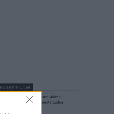
Tuoreimmat uutiset
MM-kullasta käytiin armoton vääntö –
Leijonat voitti maailmanmestaruuden
jatkoajalla
sonal or
31.05.2026 23:27