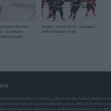
kari sekosi Suomen 2.
Kanada – USA klo 15:10 – näin katsot
sa – sai samasta
ottelun ilmaiseksi TV:stä
50 jäähyminuuttia
ISTÄ
iekonmmkisat.com on sivusto, jolle on kerätty kaikki oleellinen t
stoltamme löytyvät Leijonat-aiheiset uutiset, MM 2026 otteluohj
ujen hinnoista sekä paljon muuta. Jaakiekonmmkisat.com on itsenä