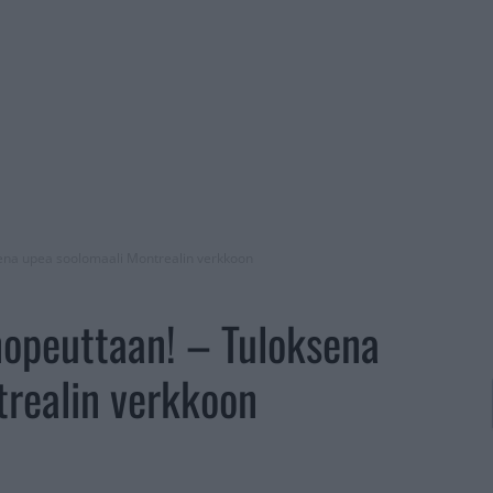
ksena upea soolomaali Montrealin verkkoon
 nopeuttaan! – Tuloksena
trealin verkkoon