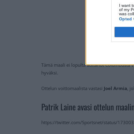
I want t
of my P
was col
Opted 
Tämä maali ei lopulta auttanut Columbusta voi
hyväksi.
Ottelun voittomaalista vastasi
Joel Armia
, j
Patrik Laine avasi ottelun maali
https://twitter.com/Sportsnet/status/173