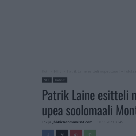
Koti
NHL
Patrik Laine esitteli nopeuttaan! – Tulo
NHL
Uutiset
Patrik Laine esitteli
upea soolomaali Mon
Tekijä
Jääkiekonmmkisat.com
-
30.11.2023 08:45