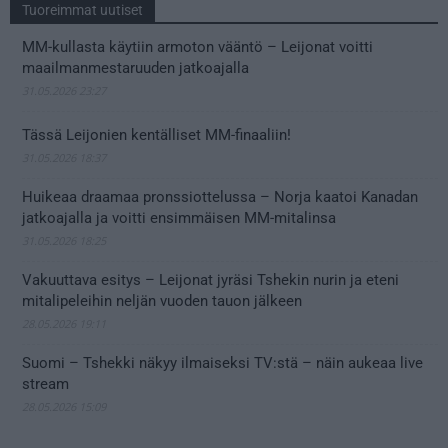
Tuoreimmat uutiset
MM-kullasta käytiin armoton vääntö – Leijonat voitti
maailmanmestaruuden jatkoajalla
31.05.2026 23:27
Tässä Leijonien kentälliset MM-finaaliin!
31.05.2026 18:37
Huikeaa draamaa pronssiottelussa – Norja kaatoi Kanadan
jatkoajalla ja voitti ensimmäisen MM-mitalinsa
31.05.2026 18:25
Vakuuttava esitys – Leijonat jyräsi Tshekin nurin ja eteni
mitalipeleihin neljän vuoden tauon jälkeen
28.05.2026 19:11
Suomi – Tshekki näkyy ilmaiseksi TV:stä – näin aukeaa live
stream
28.05.2026 15:09