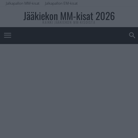
Jalkapallon MM-kisat
Jalkapallon EM-kisat
Jääkiekon MM-kisat 2026
KAIKKI JÄÄKIEKON MM-KISOISTA