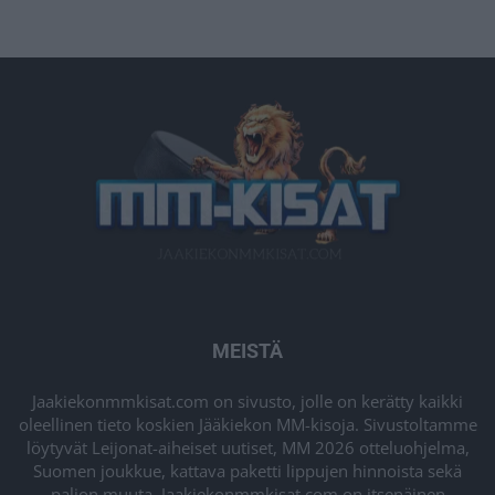
MEISTÄ
Jaakiekonmmkisat.com on sivusto, jolle on kerätty kaikki
oleellinen tieto koskien Jääkiekon MM-kisoja. Sivustoltamme
löytyvät Leijonat-aiheiset uutiset, MM 2026 otteluohjelma,
Suomen joukkue, kattava paketti lippujen hinnoista sekä
paljon muuta. Jaakiekonmmkisat.com on itsenäinen