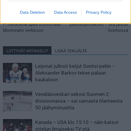
Edellinen artikkeli
Seuraava artikkeli
Data Deletion
Data Access
Privacy Policy
Patrik Laine esitteli nopeuttaan!
Sami Vatanen solmi
– Tuloksena upea soolomaali
jatkosopimuksen – ura jatkuu
Montrealin verkkoon
Sveitsissä
LIITTYVÄT ARTIKKELIT
LISÄÄ TEKIJÄLTÄ
Leijonat julkisti ketjut Sveitsi-peliin –
Aleksander Barkov tekee paluun
kaukaloon
Venäläisveskari sekosi Suomen 2.
divisioonassa – sai samasta tilanteesta
50 jäähyminuuttia
Kanada – USA klo 15:10 – näin katsot
ottelun ilmaiseksi TV:stä