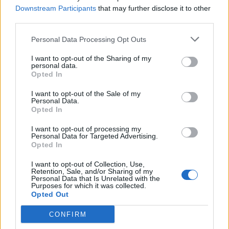
Downstream Participants
that may further disclose it to other
MM-kisat käynnistyvät perjantaina 10. toukokuuta. Kyseinen
third parties.
viikonloppu onkin äärimmäisen seurattu Euroopassa, sillä
Personal Data Processing Opt Outs
lauantaina 11. toukokuuta pelataan peräti kuusi MM-kisapeliä,
minkä lisäksi
Euroviisut
järjestetään Ruotsin Malmössä.
I want to opt-out of the Sharing of my
personal data.
Opted In
Viime vuonna Suomi menestyi huomattavasti paremmin
I want to opt-out of the Sale of my
Euroviisuissa kuin jääkiekon MM-kisoissa, joten nähtäväksi
Personal Data.
Opted In
jää, miten vuoden 2024 menestys jakautuu. Odotuksissa on
nyt vahvasti ainakin se, että Leijonat olisivat huomattavasti
I want to opt-out of processing my
Personal Data for Targeted Advertising.
korkeammalla kuin vuoden 2023 kotikisoissa.
Opted In
I want to opt-out of Collection, Use,
Retention, Sale, and/or Sharing of my
Personal Data that Is Unrelated with the
Purposes for which it was collected.
Opted Out
CONFIRM