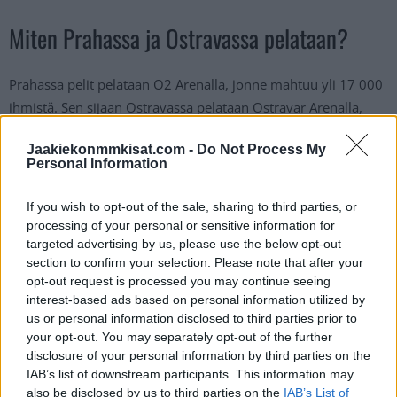
Miten Prahassa ja Ostravassa pelataan?
Prahassa pelit pelataan O2 Arenalla, jonne mahtuu yli 17 000
ihmistä. Sen sijaan Ostravassa pelataan Ostravar Arenalla,
jonne menee hieman yli 10 000 ihmistä. Leijonien pelipaikka
Jaakiekonmmkisat.com -
Do Not Process My
on juurikin O2 Arena, jossa tulee olemaan varmasti aivan
Personal Information
mieletön tunnelma jo lohkovaiheessa, kun Tshekki ja Suomi
iskevät yhteen.
If you wish to opt-out of the sale, sharing to third parties, or
processing of your personal or sensitive information for
targeted advertising by us, please use the below opt-out
Praha isännöikin A-lohkon pelejä, kun taas Ostravassa
section to confirm your selection. Please note that after your
pelataan B-lohkot pelit. Puolivälierät pelataan kaupunkien
opt-out request is processed you may continue seeing
välillä puoliksi, mutta välierät sekä mitalipelit tullaan
interest-based ads based on personal information utilized by
pelaamaan pääkaupungissa.
Jääkiekon MM 2024
us or personal information disclosed to third parties prior to
otteluohjelma
onkin tiivis rypistys, joten molemmissa
your opt-out. You may separately opt-out of the further
disclosure of your personal information by third parties on the
halleissa tullaan pelaamaan varmasti ihan tarpeeksi
IAB’s list of downstream participants. This information may
jääkiekkoa.
also be disclosed by us to third parties on the
IAB’s List of