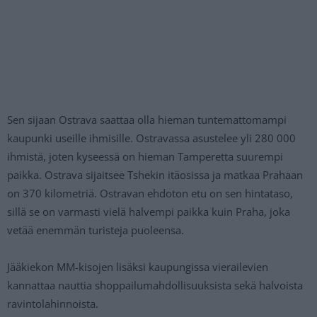
Sen sijaan Ostrava saattaa olla hieman tuntemattomampi
kaupunki useille ihmisille. Ostravassa asustelee yli 280 000
ihmistä, joten kyseessä on hieman Tamperetta suurempi
paikka. Ostrava sijaitsee Tshekin itäosissa ja matkaa Prahaan
on 370 kilometriä. Ostravan ehdoton etu on sen hintataso,
sillä se on varmasti vielä halvempi paikka kuin Praha, joka
vetää enemmän turisteja puoleensa.
Jääkiekon MM-kisojen lisäksi kaupungissa vierailevien
kannattaa nauttia shoppailumahdollisuuksista sekä halvoista
ravintolahinnoista.