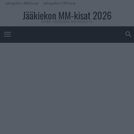
Jalkapallon MM-kisat
Jalkapallon EM-kisat
Jääkiekon MM-kisat 2026
KAIKKI JÄÄKIEKON MM-KISOISTA