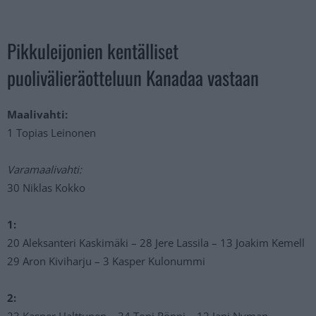
Pikkuleijonien kentälliset
puolivälieräotteluun Kanadaa vastaan
Maalivahti:
1 Topias Leinonen
Varamaalivahti:
30 Niklas Kokko
1:
20 Aleksanteri Kaskimäki – 28 Jere Lassila – 13 Joakim Kemell
29 Aron Kiviharju – 3 Kasper Kulonummi
2:
23 Kasper Halttunen – 34 Topi Rönni – 12 Jani Nyman