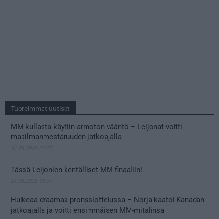
Tuoreimmat uutiset
MM-kullasta käytiin armoton vääntö – Leijonat voitti
maailmanmestaruuden jatkoajalla
31.05.2026 23:27
Tässä Leijonien kentälliset MM-finaaliin!
31.05.2026 18:37
Huikeaa draamaa pronssiottelussa – Norja kaatoi Kanadan
jatkoajalla ja voitti ensimmäisen MM-mitalinsa