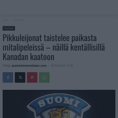
Koti
Uutiset
Uutiset
Pikkuleijonat taistelee paikasta
mitalipeleissä – näillä kentällisillä
Kanadan kaatoon
Tekijä
Jaakiekonmmkisat.com
-
28.04.2022 12:56