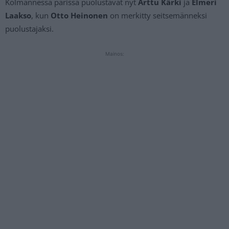
Kolmannessa parissa puolustavat nyt
Arttu Kärki
ja
Elmeri
Laakso
, kun
Otto Heinonen
on merkitty seitsemänneksi
puolustajaksi.
Mainos: