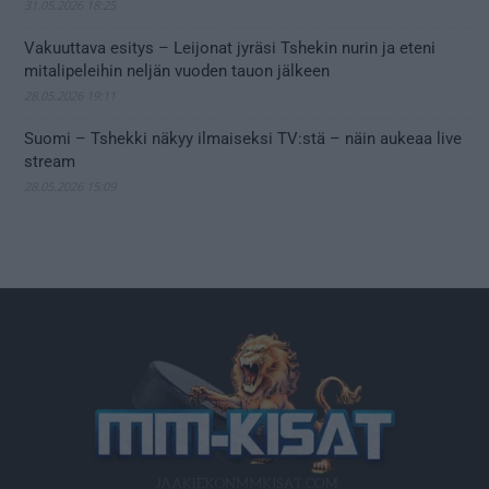
31.05.2026 18:25
Vakuuttava esitys – Leijonat jyräsi Tshekin nurin ja eteni
mitalipeleihin neljän vuoden tauon jälkeen
28.05.2026 19:11
Suomi – Tshekki näkyy ilmaiseksi TV:stä – näin aukeaa live
stream
28.05.2026 15:09