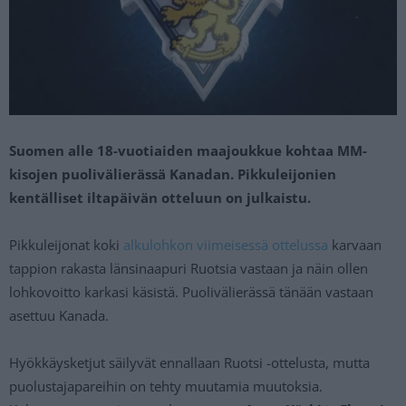
Suomen alle 18-vuotiaiden maajoukkue kohtaa MM-
kisojen puolivälierässä Kanadan. Pikkuleijonien
kentälliset iltapäivän otteluun on julkaistu.
Pikkuleijonat koki
alkulohkon viimeisessä ottelussa
karvaan
tappion rakasta länsinaapuri Ruotsia vastaan ja näin ollen
lohkovoitto karkasi käsistä. Puolivälierässä tänään vastaan
asettuu Kanada.
Hyökkäysketjut säilyvät ennallaan Ruotsi -ottelusta, mutta
puolustajapareihin on tehty muutamia muutoksia.