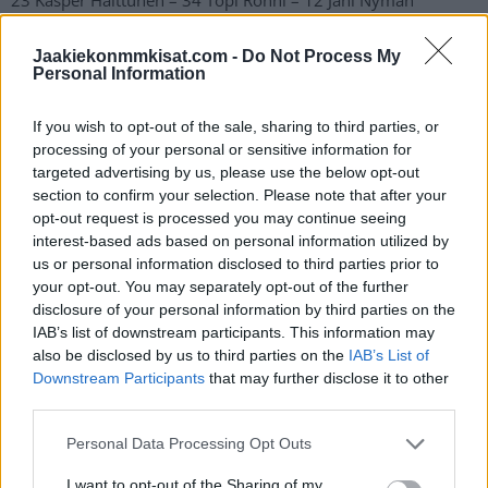
2 Thomas Grönlund – 6 Otto Salin
Jaakiekonmmkisat.com -
Do Not Process My
Personal Information
3:
15 Tuomas Uronen – 21 Samu Bau – 22 Lenni Hämeenaho
If you wish to opt-out of the sale, sharing to third parties, or
4 Elmeri Laakso – 25 Arttu Kärki
processing of your personal or sensitive information for
targeted advertising by us, please use the below opt-out
section to confirm your selection. Please note that after your
4:
opt-out request is processed you may continue seeing
27 Lauri Raiman – 10 Otto Hokkanen – 18 Tommi Männistö
interest-based ads based on personal information utilized by
32 Otto Heinonen
us or personal information disclosed to third parties prior to
your opt-out. You may separately opt-out of the further
disclosure of your personal information by third parties on the
13. hyökkääjä:
IAB’s list of downstream participants. This information may
19 Kasper Lundell
also be disclosed by us to third parties on the
IAB’s List of
Downstream Participants
that may further disclose it to other
Pikkuleijonien puolivälieräottelu Kanadaa vastaan alkaa kello
third parties.
15:30. Ottelu on katsottavissa ilmaiseksi televisiosta TV5 -
Personal Data Processing Opt Outs
kanavalta ja turnauksen ottelut näkyvät myös maksullisesta
Discovery+
-palvelusta.
I want to opt-out of the Sharing of my