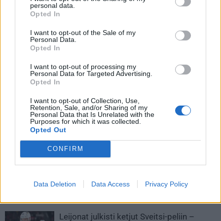
personal data.
Opted In
I want to opt-out of the Sale of my
Personal Data.
Opted In
I want to opt-out of processing my
Personal Data for Targeted Advertising.
Opted In
I want to opt-out of Collection, Use,
Edellinen artikkeli
Seuraava artikkeli
Retention, Sale, and/or Sharing of my
Personal Data that Is Unrelated with the
Ruotsi tällä joukkueella Tshekin
Leijonat kohtaa Tshekin EHT-
Purposes for which it was collected.
EHT-turnaukseen – Tre Kronorin
turnauksen ensimmäisessä
Opted Out
MM-joukkue hahmottuu
ottelussa turnausisännän –
näillä kentällisillä Tshekin
CONFIRM
kaatoon
Data Deletion
Data Access
Privacy Policy
LIITTYVÄT ARTIKKELIT
LISÄÄ TEKIJÄLTÄ
Leijonat julkisti ketjut Sveitsi-peliin –