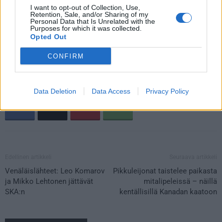
I want to opt-out of Collection, Use,
Retention, Sale, and/or Sharing of my
Personal Data that Is Unrelated with the
Purposes for which it was collected.
Opted Out
Jos video ei näy laitteellasi voit katsoa sen suoraan
Youtubesta
.
CONFIRM
Data Deletion
Data Access
Privacy Policy
Edellinen artikkeli
Seuraava artikkeli
Venäläislähteet: Leo Komarov
Pikkuleijonat taistelee paikasta
ja Mikko Lehtonen jättävät
mitalipeleissä – näillä
SKA:n
kentällisillä Kanadan kaatoon