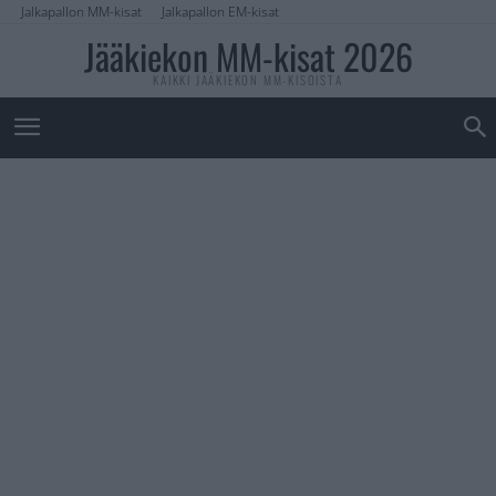
Jalkapallon MM-kisat
Jalkapallon EM-kisat
Jääkiekon MM-kisat 2026
KAIKKI JÄÄKIEKON MM-KISOISTA