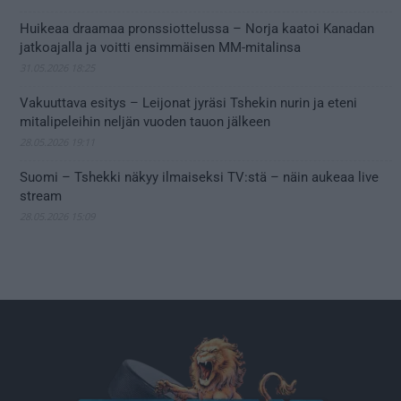
Huikeaa draamaa pronssiottelussa – Norja kaatoi Kanadan
jatkoajalla ja voitti ensimmäisen MM-mitalinsa
31.05.2026 18:25
Vakuuttava esitys – Leijonat jyräsi Tshekin nurin ja eteni
mitalipeleihin neljän vuoden tauon jälkeen
28.05.2026 19:11
Suomi – Tshekki näkyy ilmaiseksi TV:stä – näin aukeaa live
stream
28.05.2026 15:09