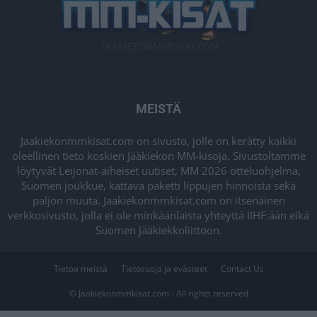
MEISTÄ
Jaakiekonmmkisat.com on sivusto, jolle on kerätty kaikki
oleellinen tieto koskien Jääkiekon MM-kisoja. Sivustoltamme
löytyvät Leijonat-aiheiset uutiset, MM 2026 otteluohjelma,
Suomen joukkue, kattava paketti lippujen hinnoista sekä
paljon muuta. Jaakiekonmmkisat.com on itsenäinen
verkkosivusto, jolla ei ole minkäänlaista yhteyttä IIHF:ään eikä
Suomen Jääkiekkoliittoon.
Tietoa meistä
Tietosuoja ja evästeet
Contact Us
© Jaakiekonmmkisat.com - All rights reserved