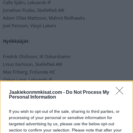
Calle Själin, Leksands IF
Jonathan Pudas, Skellefteå AIK
Adam Ollas Mattsson, Malmö Redhawks
Joel Persson, Växjö Lakers
Hyökkääjät
:
Fredrik Olofsson, IK Oskarshamn
Linus Karlsson, Skellefteå AIK
Max Friberg, Frölunda HC
Oskar Lang, Leksands IF
Lucas Wallmark, ei seuraa
Jaakiekonmmkisat.com -
Do Not Process My
Elmer Söderblom, Frölunda HC
Personal Information
Joel Kellman, Växjö Lakers
Albin Lundin, Timrå IK
If you wish to opt-out of the sale, sharing to third parties, or
Joakim Nordström, ei seuraa
processing of your personal or sensitive information for
targeted advertising by us, please use the below opt-out
Sebastian Hartmann, Timrå IK
section to confirm your selection. Please note that after your