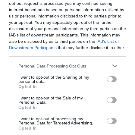
Nils Åman, Leksands IF
opt-out request is processed you may continue seeing
Mathias Bromé, HC Davos
interest-based ads based on personal information utilized by
Patrik Karlkvist, IK Oskarshamn
us or personal information disclosed to third parties prior to
your opt-out. You may separately opt-out of the further
Kim Rosdahl, IK Oskarshamn
disclosure of your personal information by third parties on the
IAB’s list of downstream participants. This information may
Ruotsi pelaa Suomessa järjestettävissä MM-kisoissa Leijonien
also be disclosed by us to third parties on the
IAB’s List of
kanssa samassa B-lohkossa, jonka ottelut alkulohkon osalta
Downstream Participants
that may further disclose it to other
third parties.
pelataan Tampereella. Tsekkaa
MM-kisojen otteluohjelma
kokonaisuudessaan!
Personal Data Processing Opt Outs
I want to opt-out of the Sharing of my
personal data.
Opted In
I want to opt-out of the Sale of my
Personal Data.
Opted In
I want to opt-out of processing my
Personal Data for Targeted Advertising.
Opted In