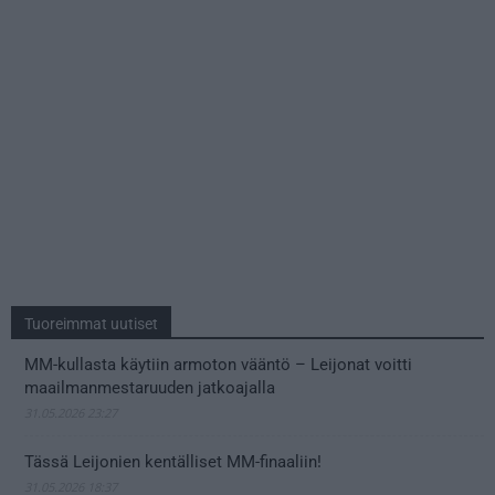
Tuoreimmat uutiset
MM-kullasta käytiin armoton vääntö – Leijonat voitti
maailmanmestaruuden jatkoajalla
31.05.2026 23:27
Tässä Leijonien kentälliset MM-finaaliin!
31.05.2026 18:37