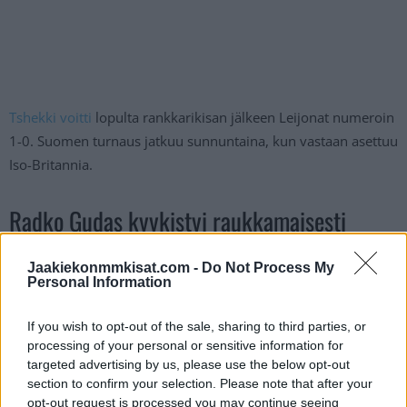
Tshekki voitti
lopulta rankkarikisan jälkeen Leijonat numeroin
1-0. Suomen turnaus jatkuu sunnuntaina, kun vastaan asettuu
Iso-Britannia.
Radko Gudas kyykistyi raukkamaisesti
SUOMEN SAKU MÄENALANEN
Jaakiekonmmkisat.com -
Do Not Process My
Personal Information
LOUKKAANTUU YRITETTYÄÄN TAKLATA
TSEKIN RADKO GUDASTA OTTELUSSA
If you wish to opt-out of the sale, sharing to third parties, or
processing of your personal or sensitive information for
TSEKKI-SUOMI (10.5.2024).
#TSEKKI
targeted advertising by us, please use the below opt-out
#SUOMI
#MMKISAT
section to confirm your selection. Please note that after your
PIC.TWITTER.COM/8HNLDECVWE
opt-out request is processed you may continue seeing