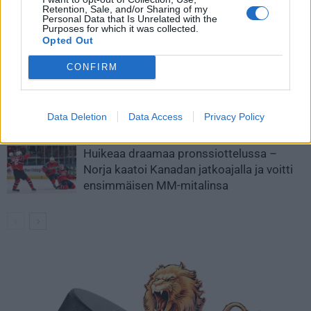
Retention, Sale, and/or Sharing of my
Personal Data that Is Unrelated with the
MM-kullasta käytiin armoton vääntö –
Purposes for which it was collected.
Leijonat voitti maailmanmestaruuden
Opted Out
jatkoajalla
CONFIRM
Tässä Leijonien kentälliset MM-finaaliin!
Data Deletion
Data Access
Privacy Policy
Huikeaa draamaa pronssiottelussa –
Norja kaatoi Kanadan jatkoajalla ja voitti
ensimmäisen MM-mitalinsa