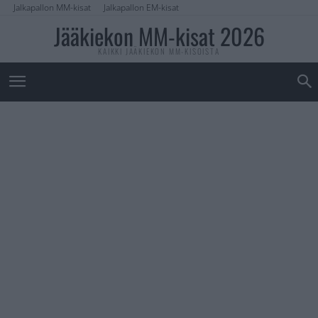
Jalkapallon MM-kisat
Jalkapallon EM-kisat
Jääkiekon MM-kisat 2026
KAIKKI JÄÄKIEKON MM-KISOISTA