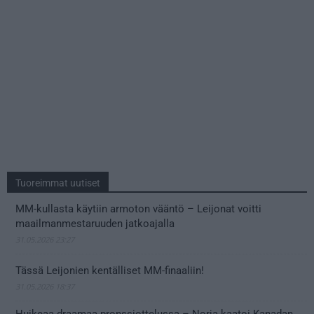
Tuoreimmat uutiset
MM-kullasta käytiin armoton vääntö – Leijonat voitti
maailmanmestaruuden jatkoajalla
31.05.2026 23:27
Tässä Leijonien kentälliset MM-finaaliin!
31.05.2026 18:37
Huikeaa draamaa pronssiottelussa – Norja kaatoi Kanadan