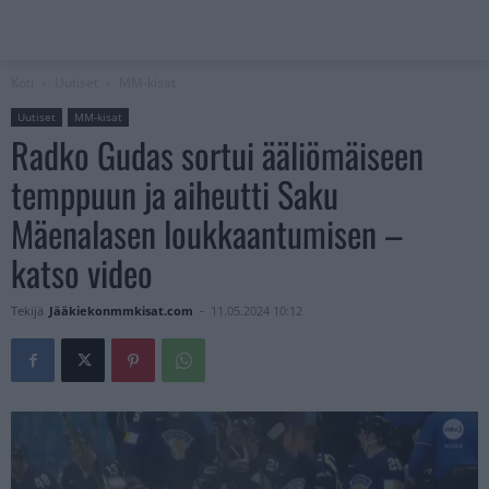
Koti
Uutiset
MM-kisat
Uutiset
MM-kisat
Radko Gudas sortui ääliömäiseen
temppuun ja aiheutti Saku
Mäenalasen loukkaantumisen –
katso video
Tekijä
Jääkiekonmmkisat.com
-
11.05.2024 10:12