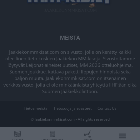
MEISTÄ
Jaakiekonmmkisat.com on sivusto, jolle on kerätty kaikki
oleellinen tieto koskien Jääkiekon MM-kisoja. Sivustoltamme
löytyvät Leijonat-aiheiset uutiset, MM 2026 otteluohjelma,
Suomen joukkue, kattava paketti lippujen hinnoista sekä
paljon muuta. Jaakiekonmmkisat.com on itsenäinen
verkkosivusto, jolla ei ole minkäänlaista yhteyttä IIHF:ään eikä
Suomen Jääkiekkoliittoon.
Tietoa meistä
Tietosuoja ja evästeet
Contact Us
© Jaakiekonmmkisat.com - All rights reserved
Uutiset
Otteluohjelma
Lohkot