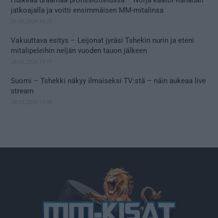
jatkoajalla ja voitti ensimmäisen MM-mitalinsa
31.05.2026 18:25
Vakuuttava esitys – Leijonat jyräsi Tshekin nurin ja eteni
mitalipeleihin neljän vuoden tauon jälkeen
28.05.2026 19:11
Suomi – Tshekki näkyy ilmaiseksi TV:stä – näin aukeaa live
stream
28.05.2026 15:09