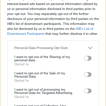
interest-based ads based on personal information utilized by
us or personal information disclosed to third parties prior to
— Sporttiklipit (@Sporttiklipit)
May 11, 2024
your opt-out. You may separately opt-out of the further
disclosure of your personal information by third parties on the
IAB’s list of downstream participants. This information may
also be disclosed by us to third parties on the
IAB’s List of
Downstream Participants
that may further disclose it to other
third parties.
Personal Data Processing Opt Outs
I want to opt-out of the Sharing of my
personal data.
Edellinen artikkeli
Seuraava artikkeli
Opted In
Edmonton voitti trillerin
Leijonien avausmatsilla hurjat
I want to opt-out of the Sale of my
jatkoajalla todellisella
lukemat ilmaiskanavan puolella
Personal Data.
lahjamaalilla – näin Vancouver-
Opted In
pelaaja osui omiin
I want to opt-out of processing my
Personal Data for Targeted Advertising.
Opted In
LIITTYVÄT ARTIKKELIT
LISÄÄ TEKIJÄLTÄ
I want to opt-out of Collection, Use,