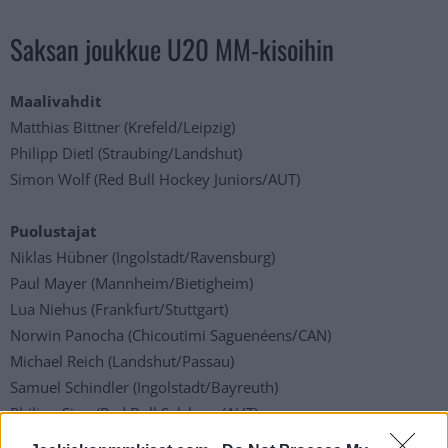
Saksan joukkue U20 MM-kisoihin
Maalivahdit
Matthias Bittner (Krefeld/Leipzig)
Philipp Dietl (Straubing/Landshut)
Simon Wolf (Red Bull Hockey Juniors/AUT)
Puolustajat
Niklas Hübner (Ingolstadt/Ravensburg)
Paul Mayer (Mannheim/Bietigheim)
Lua Niehus (Frankfurt/Stuttgart)
Norwin Panocha (Chicoutimi Saguenéens/CAN)
Michael Reich (Landshut/Passau)
Samuel Schindler (Ingolstadt/Bayreuth)
Philipp Sinn (Red Bull Salzburg/AUT)
Jakob Weber (München/Kaufbeuren)