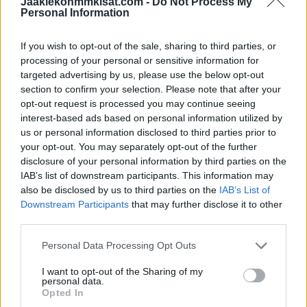
Jaakiekonmmkisat.com -
Do Not Process My
Personal Information
Hyökkääjät
If you wish to opt-out of the sale, sharing to third parties, or
Maksim Anton (Essen)
processing of your personal or sensitive information for
Daniel Assavolyuk (Red Bull Hockey Juniors/AUT)
targeted advertising by us, please use the below opt-out
Kevin Bicker (Frankfurt)
section to confirm your selection. Please note that after your
Linus Brandl (Straubing/Landshut)
opt-out request is processed you may continue seeing
Moritz Elias (Augsburg)
interest-based ads based on personal information utilized by
us or personal information disclosed to third parties prior to
Luca Hauf (Seattle Thunderbirds/USA)
your opt-out. You may separately opt-out of the further
Eric Hördler (Berlin/Weißwasser)
disclosure of your personal information by third parties on the
Roman Kechter (Nürnberg)
IAB’s list of downstream participants. This information may
Julian Lutz (Green Bay Gamblers/USA)
also be disclosed by us to third parties on the
IAB’s List of
Downstream Participants
that may further disclose it to other
Lennard Nieleck (Iserlohn/Hamm)
third parties.
Veit Oswald (München)
Ralf Rollinger (Ingolstadt/Ravensburg)
Personal Data Processing Opt Outs
Vadim Schreiner (Red Bull Hockey Juniors/AUT)
I want to opt-out of the Sharing of my
Julius Sumpf (Moncton Wildcats/CAN)
personal data.
Opted In