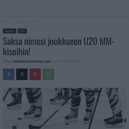
Koti
Uutiset
U20
Uutiset
U20
Saksa nimesi joukkueen U20 MM-
kisoihin!
Tekijä
Jääkiekonmmkisat.com
-
21.12.2023 10:49