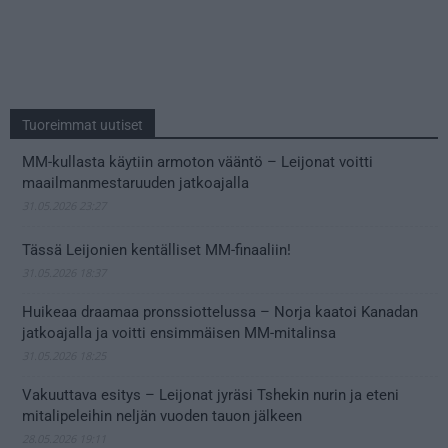
Tuoreimmat uutiset
MM-kullasta käytiin armoton vääntö – Leijonat voitti
maailmanmestaruuden jatkoajalla
31.05.2026 23:27
Tässä Leijonien kentälliset MM-finaaliin!
31.05.2026 18:37
Huikeaa draamaa pronssiottelussa – Norja kaatoi Kanadan
jatkoajalla ja voitti ensimmäisen MM-mitalinsa
31.05.2026 18:25
Vakuuttava esitys – Leijonat jyräsi Tshekin nurin ja eteni
mitalipeleihin neljän vuoden tauon jälkeen
28.05.2026 19:11