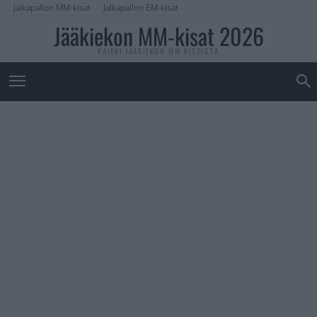
Jalkapallon MM-kisat
Jalkapallon EM-kisat
Jääkiekon MM-kisat 2026
KAIKKI JÄÄKIEKON MM-KISOISTA