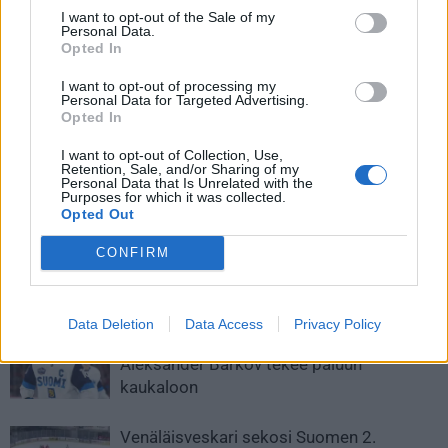
I want to opt-out of the Sale of my
Personal Data.
Opted In
I want to opt-out of processing my
Personal Data for Targeted Advertising.
Opted In
I want to opt-out of Collection, Use,
Retention, Sale, and/or Sharing of my
Edellinen artikkeli
Seuraava artikkeli
Personal Data that Is Unrelated with the
Purposes for which it was collected.
Pelicans pilkkaa rajulla tavalla
Jaromir Jagr, 51, avasi kautensa
Opted Out
Liigaa ja tuomareita – ”Herätys”
– pääsi heti pisteille
CONFIRM
LIITTYVÄT ARTIKKELIT
LISÄÄ TEKIJÄLTÄ
Data Deletion
Data Access
Privacy Policy
Leijonat julkisti ketjut Sveitsi-peliin –
Aleksander Barkov tekee paluun
kaukaloon
Venäläisveskari sekosi Suomen 2.